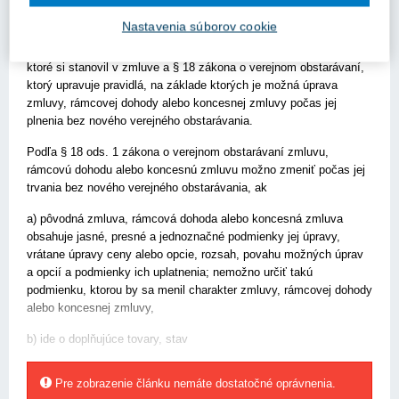
V predmetnej veci Vám poskytujeme nasledovné metodické
usmernenie.
Nastavenia súborov cookie
Verejný obstarávateľ sa musí v prvom rade riadiť podmienkami,
ktoré si stanovil v zmluve a § 18 zákona o verejnom obstarávaní,
ktorý upravuje pravidlá, na základe ktorých je možná úprava
zmluvy, rámcovej dohody alebo koncesnej zmluvy počas jej
plnenia bez nového verejného obstarávania.
Podľa § 18 ods. 1 zákona o verejnom obstarávaní zmluvu,
rámcovú dohodu alebo koncesnú zmluvu možno zmeniť počas jej
trvania bez nového verejného obstarávania, ak
a) pôvodná zmluva, rámcová dohoda alebo koncesná zmluva
obsahuje jasné, presné a jednoznačné podmienky jej úpravy,
vrátane úpravy ceny alebo opcie, rozsah, povahu možných úprav
a opcií a podmienky ich uplatnenia; nemožno určiť takú
podmienku, ktorou by sa menil charakter zmluvy, rámcovej dohody
alebo koncesnej zmluvy,
b) ide o doplňujúce tovary, stav
Pre zobrazenie článku nemáte dostatočné oprávnenia.