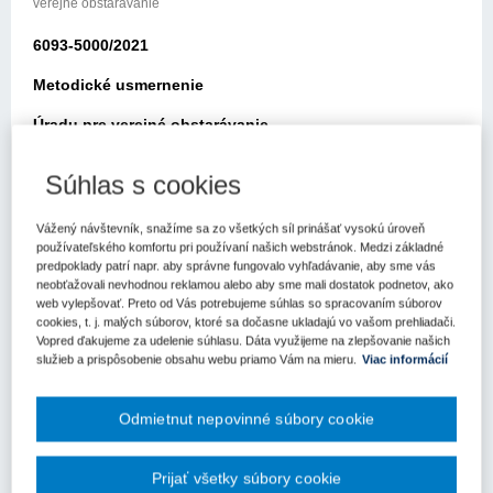
verejné obstarávanie
6093-5000/2021
Metodické usmernenie
Úradu pre verejné obstarávanie
Bratislava: 05.05.2021
Súhlas s cookies
Elektronickou poštou zo dňa 23.04.2021 ste sa obrátili na Úrad pre
verejné obstarávanie (ďalej len „úrad“) so žiadosťou o usmernenie
Vážený návštevník, snažíme sa zo všetkých síl prinášať vysokú úroveň
k aplikácii zákona č. 343/2015 Z.z. o verejnom obstarávaní a o
používateľského komfortu pri používaní našich webstránok. Medzi základné
predpoklady patrí napr. aby správne fungovalo vyhľadávanie, aby sme vás
zmene a doplnení niektorých zákonov v znení neskorších
neobťažovali nevhodnou reklamou alebo aby sme mali dostatok podnetov, ako
predpisov (ďalej len „zákon o verejnom obstarávaní“).
web vylepšovať. Preto od Vás potrebujeme súhlas so spracovaním súborov
cookies, t. j. malých súborov, ktoré sa dočasne ukladajú vo vašom prehliadači.
Vo svojej žiadosti uvádzate nasledovné:
Vopred ďakujeme za udelenie súhlasu. Dáta využijeme na zlepšovanie našich
služieb a prispôsobenie obsahu webu priamo Vám na mieru.
Viac informácií
„Je možné prosím Vás podľa par. 18 ZoVO urobiť dodatok k už
uzatvorenej zmluve na stavebné práce z dôvodu, že dôjde k
navýšeniu ceny diela, pretože od uzatvorenia zmluvy po prevzatie
Odmietnut nepovinné súbory cookie
staveniska prešli takmer 2 roky a ceny mede a ocele prudko
vzrástli?“
Prijať všetky súbory cookie