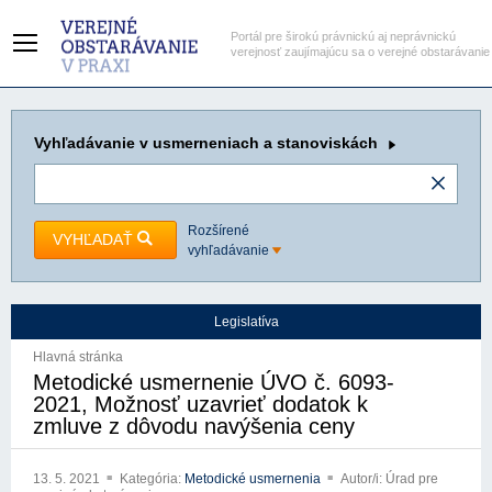
Portál pre širokú právnickú aj neprávnickú
verejnosť zaujímajúcu sa o verejné obstarávanie
Vyhľadávanie
v usmerneniach a stanoviskách
Rozšírené
VYHĽADAŤ
vyhľadávanie
Legislatíva
Hlavná stránka
Metodické usmernenie ÚVO č. 6093-
2021, Možnosť uzavrieť dodatok k
zmluve z dôvodu navýšenia ceny
13. 5. 2021
Kategória:
Metodické usmernenia
Autor/i: Úrad pre