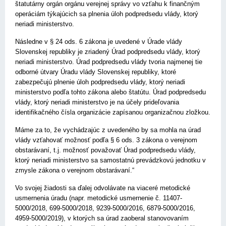
štatutárny orgán orgánu verejnej správy vo vzťahu k finančným
operáciám týkajúcich sa plnenia úloh podpredsedu vlády, ktorý
neriadi ministerstvo.
Následne v § 24 ods. 6 zákona je uvedené v Úrade vlády
Slovenskej republiky je zriadený Úrad podpredsedu vlády, ktorý
neriadi ministerstvo. Úrad podpredsedu vlády tvoria najmenej tie
odborné útvary Úradu vlády Slovenskej republiky, ktoré
zabezpečujú plnenie úloh podpredsedu vlády, ktorý neriadi
ministerstvo podľa tohto zákona alebo štatútu. Úrad podpredsedu
vlády, ktorý neriadi ministerstvo je na účely prideľovania
identifikačného čísla organizácie zapísanou organizačnou zložkou.
Máme za to, že vychádzajúc z uvedeného by sa mohla na úrad
vlády vzťahovať možnosť podľa § 6 ods. 3 zákona o verejnom
obstarávaní, t.j. možnosť považovať Úrad podpredsedu vlády,
ktorý neriadi ministerstvo sa samostatnú prevádzkovú jednotku v
zmysle zákona o verejnom obstarávaní.“
Vo svojej žiadosti sa ďalej odvolávate na viaceré metodické
usmernenia úradu (napr. metodické usmernenie č. 11407-
5000/2018, 699-5000/2018, 9239-5000/2016, 6879-5000/2016,
4959-5000/2019), v ktorých sa úrad zaoberal stanovovaním