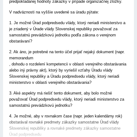
predpokladanej hodnoty zákazky v prípade organizačnej zložky.
V nadväznosti na vyššie uvedené sa úradu pýtate:
1. Je možné Úrad podpredsedu vlády, ktorý neriadi ministerstvo a
je zriadený v Úrade vlády Slovenskej republiky považovať za
samostatnú prevádzkovú jednotku podľa zákona o verejnom
obstarávaní?
2. Ak áno, je potrebné na tento účel prijať nejaký dokument (napr.
memorandum
, dohodu o rozdelení kompetencii v oblasti verejného obstarávania
alebo iný právny akt), ktorý by vyriešil vzťahy Úradu vlády
Slovenskej republiky a Úradu podpredsedu vlády, ktorý neriadi
ministerstvo v oblasti verejného obstarávania?
3. Aké aspekty má riešiť tento dokument, aby bolo možné
považovať Úrad podpredsedu vlády, ktorý neriadi ministerstvo za
samostatnú prevádzkovú jednotku?
4. Je možné, aby v rovnakom čase (napr. jeden kalendárny rok)
obstarával rovnaké predmety zákazky samostatne Úrad vlády
Slovenskej republiky a rovnaké predmety zákazky samostatne
Úrad podpredsedu