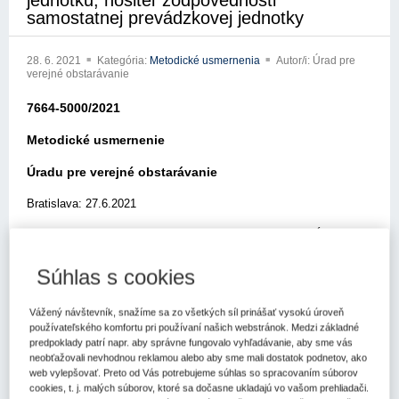
jednotku, nositeľ zodpovednosti
samostatnej prevádzkovej jednotky
28. 6. 2021
Kategória:
Metodické usmernenia
Autor/i: Úrad pre
verejné obstarávanie
7664-5000/2021
Metodické usmernenie
Úradu pre verejné obstarávanie
Bratislava: 27.6.2021
Elektronickou poštou zo dňa 1.6.2021 ste sa obrátili na Úrad pre
verejné obstarávanie (ďalej len „úrad“) so žiadosťou o usmernenie
k aplikácii zákona č. 343/2015 Z.z. o verejnom obstarávaní a o
Súhlas s cookies
zmene a doplnení niektorých zákonov v znení neskorších
predpisov (ďalej len „zákon o verejnom obstarávaní“).
Vážený návštevník, snažíme sa zo všetkých síl prinášať vysokú úroveň
používateľského komfortu pri používaní našich webstránok. Medzi základné
V žiadosti o metodické usmernenie uvádzate nasledovné:
predpoklady patrí napr. aby správne fungovalo vyhľadávanie, aby sme vás
neobťažovali nevhodnou reklamou alebo aby sme mali dostatok podnetov, ako
„Úrad vlády Slovenskej republiky je verejným obstarávateľom a
web vylepšovať. Preto od Vás potrebujeme súhlas so spracovaním súborov
účastníkom procesu verejného obstarávania.
cookies, t. j. malých súborov, ktoré sa dočasne ukladajú vo vašom prehliadači.