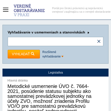
Portál pre širokú právnickú aj neprávnickú
verejnosť zaujímajúcu sa o verejné obstarávanie
Vyhľadávanie
v usmerneniach a stanoviskách
Rozšírené
VYHĽADAŤ
vyhľadávanie
Legislatíva
Hlavná stránka
Metodické usmernenie ÚVO č. 7664-
2021, posúdenie statusu subjektu ako
samostatnej prevádzkovej jednotky na
účely ZVO, možnosť zriadenia Profilu
VO/O pre samostatnú prevádzkovú