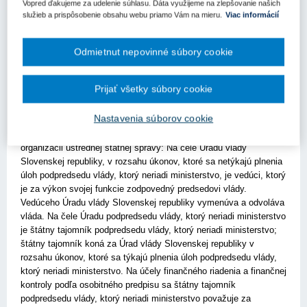
Vopred ďakujeme za udelenie súhlasu. Dáta využijeme na zlepšovanie našich
Podľa § 6 ods. 3 zákona o verejnom obstarávaní, ak verejný
služieb a prispôsobenie obsahu webu priamo Vám na mieru.
Viac informácií
obstarávateľ alebo obstarávateľ pozostáva zo samostatných
prevádzkových jednotiek, do predpokladanej hodnoty zákazky sa
Odmietnut nepovinné súbory cookie
zahŕňa celková predpokladaná hodnota zákaziek týchto
prevádzkových jednotiek. Predpokladanú hodnotu zákazky možno
určiť na úrovni samostatnej prevádzkovej jednotky, ak táto
Prijať všetky súbory cookie
prevádzková jednotka nezávisle uskutočňuje verejné obstarávanie.
Nastavenia súborov cookie
Z účinnosťou od 1.6.2021 sa ustanovuje nasledovné znenie § 22
ods. 1 zákona č. 575/2001 Z.z. o organizácii činnosti vlády a
organizácii ústrednej štátnej správy: Na čele Úradu vlády
Slovenskej republiky, v rozsahu úkonov, ktoré sa netýkajú plnenia
úloh podpredsedu vlády, ktorý neriadi ministerstvo, je vedúci, ktorý
je za výkon svojej funkcie zodpovedný predsedovi vlády.
Vedúceho Úradu vlády Slovenskej republiky vymenúva a odvoláva
vláda. Na čele Úradu podpredsedu vlády, ktorý neriadi ministerstvo
je štátny tajomník podpredsedu vlády, ktorý neriadi ministerstvo;
štátny tajomník koná za Úrad vlády Slovenskej republiky v
rozsahu úkonov, ktoré sa týkajú plnenia úloh podpredsedu vlády,
ktorý neriadi ministerstvo. Na účely finančného riadenia a finančnej
kontroly podľa osobitného predpisu sa štátny tajomník
podpredsedu vlády, ktorý neriadi ministerstvo považuje za