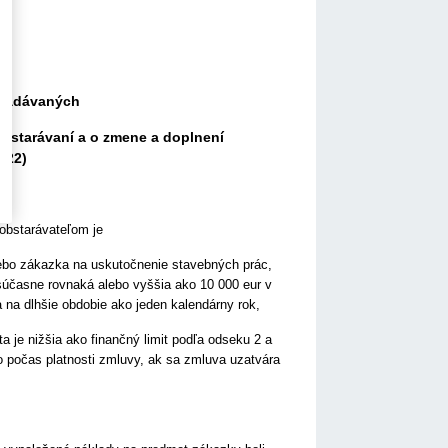
u zadávaných
obstarávaní a o zmene a doplnení
022)
obstarávateľom je
lebo zákazka na uskutočnenie stavebných prác,
 súčasne rovnaká alebo vyššia ako 10 000 eur v
 na dlhšie obdobie ako jeden kalendárny rok,
a je nižšia ako finančný limit podľa odseku 2 a
o počas platnosti zmluvy, ak sa zmluva uzatvára