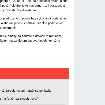
odľa § 109 až 111, ak ide o dodanie tovaru alebo
ý použiť elektronickú platformu a ani postupovať
, § 115 ods. 3 a 4 alebo ak
a z predložených ponúk bez vykonania podstatných
 alebo ani jeden uchádzač nespĺňa podmienky
ne nezmenia,
tnutie služby sa zadáva z dôvodu mimoriadnej
zhľadom na vzniknutú časovú tieseň nemožno
 už zaregistrovaný, stačí sa prihlásiť.
rma (stačí sa zaregistrovať).