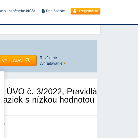
Registrácia
ácia licenčného kľúča
Prihlásenie
Rozšírené
VYHĽADAŤ
vyhľadávanie
 ÚVO č. 3/2022, Pravidlá
ákaziek s nízkou hodnotou
anie