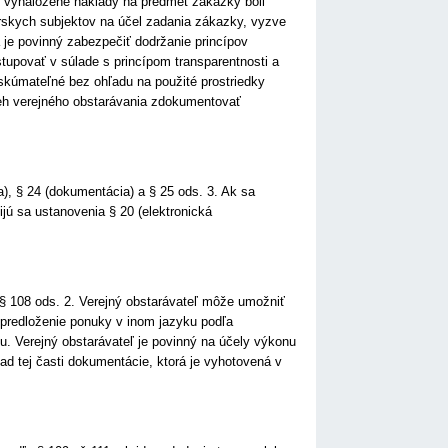
y vynaložené náklady na predmet zákazky boli
rskych subjektov na účel zadania zákazky, vyzve
a je povinný zabezpečiť dodržanie princípov
tupovať v súlade s princípom transparentnosti a
eskúmateľné bez ohľadu na použité prostriedky
beh verejného obstarávania zdokumentovať
), § 24 (dokumentácia) a § 25 ods. 3. Ak sa
jú sa ustanovenia § 20 (elektronická
 § 108 ods. 2. Verejný obstarávateľ môže umožniť
 predloženie ponuky v inom jazyku podľa
u. Verejný obstarávateľ je povinný na účely výkonu
d tej časti dokumentácie, ktorá je vyhotovená v