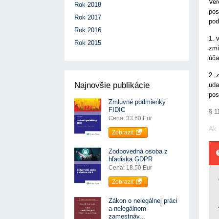
Ver
Rok 2018
pos
Rok 2017
pod
Rok 2016
1. 
Rok 2015
zmi
úča
2. 
Najnovšie publikácie
uda
pos
Zmluvné podmienky
FIDIC
§ 1
Cena: 33.60 Eur
Ak 
Zobraziť
Zodpovedná osoba z
hľadiska GDPR
Cena: 18.50 Eur
Zobraziť
Zákon o nelegálnej práci
a nelegálnom
zamestnáv...