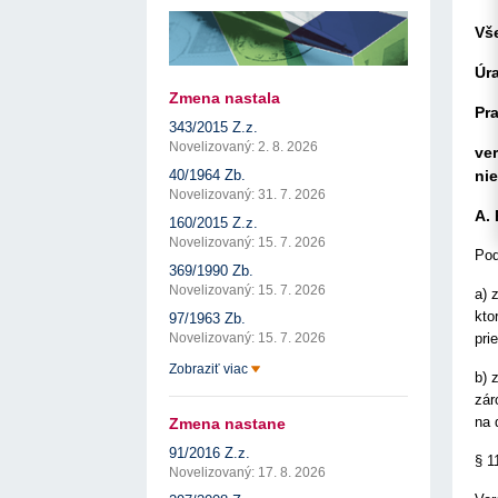
17. 7. 2026
Úrad pre verejné obstarávanie
Výzva č. 3/2026: Podpo
prezentáciu kultúr...
ÚVO automatizuje zápis do Zoznamu
Vš
22. 1. 2026
hospodárskych subjektov
17. 7. 2026
Úrad pre verejné obstarávanie
Otvorenie výzvy na pred
Úr
pre spracovanie ...
Týždenný súhrn výstupov ÚVO za 27. týždeň
22. 1. 2026
17. 7. 2026
Úrad pre verejné obstarávanie
Zmena nastala
Pr
Výzva na poskytnutie s
Zelené obstarávanie naráža na bariéry aj obavy
343/2015 Z.z.
potenciálnych c...
8. 7. 2026
Úrad pre verejné obstarávanie
14. 11. 2025
Novelizovaný: 2. 8. 2026
ve
Tretia výzva v Interre
ni
40/1964 Zb.
regiónu oficiálne vyhlá..
Novelizovaný: 31. 7. 2026
2. 10. 2025
A.
160/2015 Z.z.
Novelizovaný: 15. 7. 2026
Pod
369/1990 Zb.
Novelizovaný: 15. 7. 2026
a) 
kto
97/1963 Zb.
pri
Novelizovaný: 15. 7. 2026
Zobraziť viac
b) 
zár
na 
Zmena nastane
91/2016 Z.z.
§ 1
Novelizovaný: 17. 8. 2026