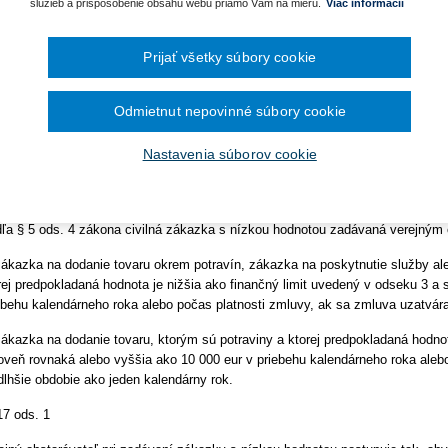
ra pre vybavenie knižníc a
služieb a prispôsobenie obsahu webu priamo Vám na mieru.
Viac informácií
December 2024
eobecné metodické usmernenie
November 2024
kladanie žiadostí o dotácie
Október 2024
Prijať všetky súbory cookie
adu pre verejné obstarávanie
September 2024
August 2024
avidlá a postupy zadávania civilných zákaziek s nízkou hodnoto
lužieb pre zhotovenie analýzy
Júl 2024
Odmietnut nepovinné súbory cookie
Jún 2024
Máj 2024
rejným obstarávateľom podľa zákona č. 343/2015 Z.z. o verejnom 
Apríl 2024
g Programe dunajského
Nastavenia súborov cookie
ektorých zákonov v znení neskorších predpisov (platné od 31.03.2
.
Marec 2024
Február 2024
 Právny rámec
Január 2024
2023
ľa § 5 ods. 4 zákona civilná zákazka s nízkou hodnotou zadávaná verejným 
December 2023
November 2023
zákazka na dodanie tovaru okrem potravín, zákazka na poskytnutie služby a
Október 2023
rej predpokladaná hodnota je nižšia ako finančný limit uvedený v odseku 3 a
September 2023
ebehu kalendárneho roka alebo počas platnosti zmluvy, ak sa zmluva uzatvára
zákazka na dodanie tovaru, ktorým sú potraviny a ktorej predpokladaná hodnot
oveň rovnaká alebo vyššia ako 10 000 eur v priebehu kalendárneho roka aleb
dlhšie obdobie ako jeden kalendárny rok.
17 ods. 1