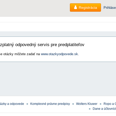
Registrácia
Prihláse
zplatný odpovedný servis pre predplatiteľov
e otázky môžete zadať na
www.otazkyodpovede.sk
.
tázky a odpovede
Komplexné právne predpisy
Wolters Kluwer
Ropo a 
Dane a účtovníct