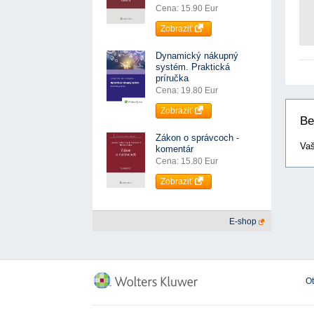
Cena: 15.90 Eur
Zobraziť
Dynamický nákupný
systém. Praktická
príručka
Cena: 19.80 Eur
Zobraziť
Be
Zákon o správcoch -
Vaš
komentár
Cena: 15.80 Eur
Zobraziť
E-shop
O