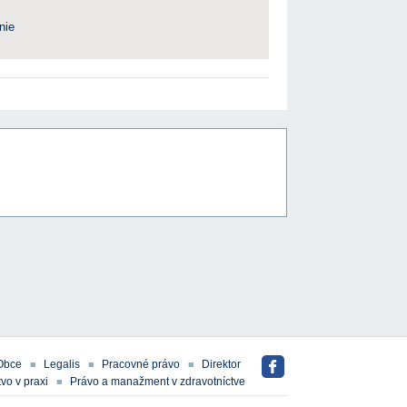
nie
Obce
Legalis
Pracovné právo
Direktor
vo v praxi
Právo a manažment v zdravotníctve