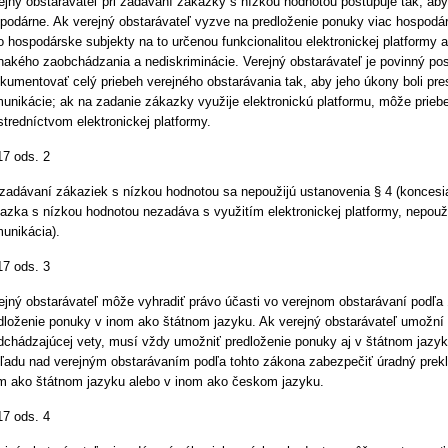
ejný obstarávateľ pri zadávaní zákazky s nízkou hodnotou postupuje tak, ab
podárne. Ak verejný obstarávateľ vyzve na predloženie ponuky viac hospodá
to hospodárske subjekty na to určenou funkcionalitou elektronickej platformy 
nakého zaobchádzania a nediskriminácie. Verejný obstarávateľ je povinný pos
kumentovať celý priebeh verejného obstarávania tak, aby jeho úkony boli pr
unikácie; ak na zadanie zákazky využije elektronickú platformu, môže prie
stredníctvom elektronickej platformy.
17 ods. 2
 zadávaní zákaziek s nízkou hodnotou sa nepoužijú ustanovenia § 4 (koncesia
azka s nízkou hodnotou nezadáva s využitím elektronickej platformy, nepouži
unikácia).
17 ods. 3
ejný obstarávateľ môže vyhradiť právo účasti vo verejnom obstarávaní podľa
dloženie ponuky v inom ako štátnom jazyku. Ak verejný obstarávateľ umožní
dchádzajúcej vety, musí vždy umožniť predloženie ponuky aj v štátnom jazyk
ľadu nad verejným obstarávaním podľa tohto zákona zabezpečiť úradný prekla
m ako štátnom jazyku alebo v inom ako českom jazyku.
17 ods. 4