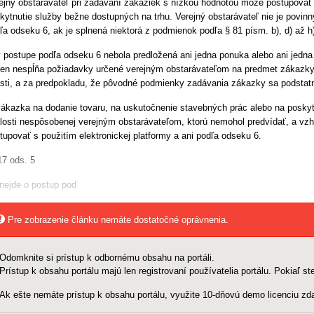
ejný obstarávateľ pri zadávaní zákaziek s nízkou hodnotou môže postupovať p
kytnutie služby bežne dostupných na trhu. Verejný obstarávateľ nie je povinn
ľa odseku 6, ak je splnená niektorá z podmienok podľa § 81 písm. b), d) až h)
v postupe podľa odseku 6 nebola predložená ani jedna ponuka alebo ani jedn
en nespĺňa požiadavky určené verejným obstarávateľom na predmet zákazky
sti, a za predpokladu, že pôvodné podmienky zadávania zákazky sa podstat
zákazka na dodanie tovaru, na uskutočnenie stavebných prác alebo na posky
losti nespôsobenej verejným obstarávateľom, ktorú nemohol predvídať, a v
tupovať s použitím elektronickej platformy a ani podľa odseku 6.
17 ods. 5
nejde o postup pod
Pre zobrazenie článku nemáte dostatočné oprávnenia.
Odomknite si prístup k odbornému obsahu na portáli.
Prístup k obsahu portálu majú len registrovaní používatelia portálu. Pokiaľ ste
Ak ešte nemáte prístup k obsahu portálu, využite 10-dňovú demo licenciu zda