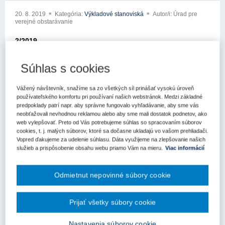
20. 8. 2019
Kategória:
Výkladové stanoviská
Autor/i: Úrad pre
verejné obstarávanie
2/2019
Výkladové stanovisko
Súhlas s cookies
Úradu pre verejné obstarávanie
Vážený návštevník, snažíme sa zo všetkých síl prinášať vysokú úroveň
K určovaniu predpokladanej hodnoty zákazky pri
používateľského komfortu pri používaní našich webstránok. Medzi základné
ďalších formách poskytovania stravovacích služieb a
predpoklady patrí napr. aby správne fungovalo vyhľadávanie, aby sme vás
neobťažovali nevhodnou reklamou alebo aby sme mali dostatok podnetov, ako
benefitov zamestnávateľom
web vylepšovať. Preto od Vás potrebujeme súhlas so spracovaním súborov
cookies, t. j. malých súborov, ktoré sa dočasne ukladajú vo vašom prehliadači.
Verejný obstarávateľ je povinný pri určovaní predpokladanej
Vopred ďakujeme za udelenie súhlasu. Dáta využijeme na zlepšovanie našich
hodnoty zákazky v prípade zabezpečovania stravovania svojich
služieb a prispôsobenie obsahu webu priamo Vám na mieru.
Viac informácií
zamestnancov formou elektronických stravovacích kariet do
predpokladanej hodnoty zákazky započítať všetky náklady, ktoré
mu v súvislosti so zabezpečením stravovania zamestnancov
Odmietnut nepovinné súbory cookie
uvedenou formou vzniknú.
Do predpokladanej hodnoty zákazky je verejný
Prijať všetky súbory cookie
obstarávateľpovinný započítaťhodnotu elektronických
stravovacích kariet, ako aj províziu za vydanie týchto
Nastavenia súborov cookie