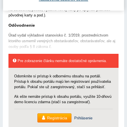
elektronických stravovacích kariet, prípadne iné náklady (náklady
na doručenie, potlač, vydanie novej karty po uplynutí platnosti
pôvodnej karty a pod.).
Odôvodnenie
Úrad vydal výkladové stanovisko č. 1/2019, prostredníctvom
ktorého usmernil verejných obstarávateľov, obstarávateľov, ale aj
osoby podľa § 8 zákona č.
Pre zobrazenie článku nemáte dostatočné oprávnenia.
Odomknite si prístup k odbornému obsahu na portáli.
Prístup k obsahu portálu majú len registrovaní používatelia
portálu. Pokiaľ ste už zaregistrovaný, stačí sa prihlásiť.
Ak ešte nemáte prístup k obsahu portálu, využite 10-dňovú
demo licenciu zdarma (stačí sa zaregistrovať).
Registrácia
Prihlásenie