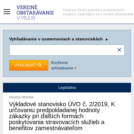
Portál pre širokú právnickú aj neprávnickú
verejnosť zaujímajúcu sa o verejné obstarávanie
Vyhľadávanie
v usmerneniach a stanoviskách
Rozšírené
VYHĽADAŤ
vyhľadávanie
Legislatíva
Hlavná stránka
Výkladové stanovisko ÚVO č. 2/2019, K
určovaniu predpokladanej hodnoty
zákazky pri ďalších formách
poskytovania stravovacích služieb a
benefitov zamestnávateľom