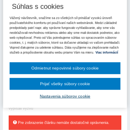
Komárno - 27. mája 2024 - Ministerstvo investícií,
Súhlas s cookies
regionálneho rozvoja a informatizácie SR (MIRRI) vyhlásilo
prvú integrovanú výzvu, ktorá spája viacero opatrení s cieľom
modernizovať inteligentné samosprávy a zvýšiť bezpečie v
Vážený návštevník, snažíme sa zo všetkých síl prinášať vysokú úroveň
používateľského komfortu pri používaní našich webstránok. Medzi základné
uliciach miest a obcí, a tým aj zvýšiť kvalitu života občanov a
predpoklady patrí napr. aby správne fungovalo vyhľadávanie, aby sme vás
odolnosť samospráv.
neobťažovali nevhodnou reklamou alebo aby sme mali dostatok podnetov, ako
web vylepšovať. Preto od Vás potrebujeme súhlas so spracovaním súborov
V rámci rezortného dňa v okrese Komárno o tom v Komárne
cookies, t. j. malých súborov, ktoré sa dočasne ukladajú vo vašom prehliadači.
informoval minister investícií, regionálneho rozvoja a
Vopred ďakujeme za udelenie súhlasu. Dáta využijeme na zlepšovanie našich
informatizácie SR Richard Raši za účasti štátneho tajomníka
služieb a prispôsobenie obsahu webu priamo Vám na mieru.
Viac informácií
rezortu Michala Kaliňáka.
Suma prevyšujúca 20 miliónov eur, z ktorej sú takmer 4 milióny
Odmietnut nepovinné súbory cookie
eur určené na bezpečné fyzické prostredie obcí, miest a regiónov
a vyše 16,25 milióna eur smeruje k podpore budovania
inteligentných miest a regiónov, je oficiálne vyhlásená.
Prijať všetky súbory cookie
„Do roku 2020 bolo vyčlenených na bezpečnú samosprávu za tri
Nastavenia súborov cookie
roky 11 miliónov eur, od roku 2020 do roku 2023, teda za bývalej
vlády, nešlo ani do tejto oblasti ani jedno jediné euro. Teraz sme
vypísali výzvu
Pre zobrazenie článku nemáte dostatočné oprávnenia.