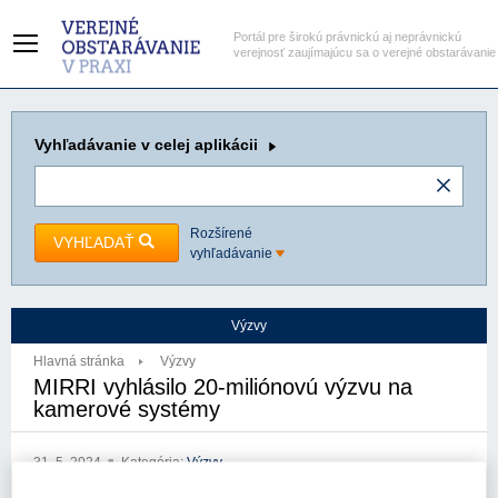
Portál pre širokú právnickú aj neprávnickú
verejnosť zaujímajúcu sa o verejné obstarávanie
Vyhľadávanie
v celej aplikácii
Rozšírené
VYHĽADAŤ
vyhľadávanie
Výzvy
Hlavná stránka
Výzvy
MIRRI vyhlásilo 20-miliónovú výzvu na
kamerové systémy
31. 5. 2024
Kategória:
Výzvy