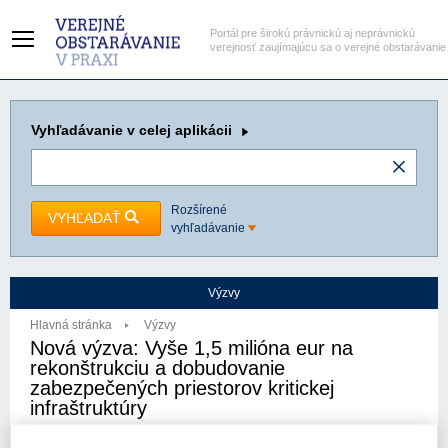
Portál pre širokú právnickú aj neprávnickú
verejnosť zaujímajúcu sa o verejné obstarávanie
Vyhľadávanie
v celej aplikácii
Rozšírené
VYHĽADAŤ
vyhľadávanie
Výzvy
Hlavná stránka
Výzvy
Nová výzva: Vyše 1,5 milióna eur na
rekonštrukciu a dobudovanie
zabezpečených priestorov kritickej
infraštruktúry