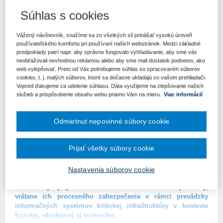
31. 5. 2024
Kategória:
Výzvy
Súhlas s cookies
Ministerstvo investícií, regionálneho rozvoja a informatizácie
SR (MIRRI SR) v rámci realizácie Plánu obnovy a odolnosti SR
Vážený návštevník, snažíme sa zo všetkých síl prinášať vysokú úroveň
vyhlásilo Výzvu na predkladanie žiadostí o poskytnutie
používateľského komfortu pri používaní našich webstránok. Medzi základné
prostriedkov mechanizmu na rekonštrukciu a dobudovanie
predpoklady patrí napr. aby správne fungovalo vyhľadávanie, aby sme vás
zabezpečených priestorov kritickej infraštruktúry v súlade so
neobťažovali nevhodnou reklamou alebo aby sme mali dostatok podnetov, ako
web vylepšovať. Preto od Vás potrebujeme súhlas so spracovaním súborov
schémou pomoci II.
cookies, t. j. malých súborov, ktoré sa dočasne ukladajú vo vašom prehliadači.
Vopred ďakujeme za udelenie súhlasu. Dáta využijeme na zlepšovanie našich
Text Účelom výzvy je zvýšiť zabezpečenie priestorov s
služieb a prispôsobenie obsahu webu priamo Vám na mieru.
Viac informácií
umiestnenými informačnými systémami kritickej infraštruktúry
prostredníctvom investícií do troch hlavných aktivít:
Odmietnut nepovinné súbory cookie
Dobudovanie technického a objektového zabezpečenia
priestorov kritickej infraštruktúry.
Zvýšenie procesného zabezpečenia priestorov kritickej
Prijať všetky súbory cookie
infraštruktúry.
Odborná príprava osôb podieľajúcich sa na zabezpečení
Nastavenia súborov cookie
priestorov kritickej infraštruktúry.
Cieľom výzvy je zrekonštruovať a dobudovať priestory,
vrátane ich procesného zabezpečenia v rámci prevádzky
informačných systémov kritickej infraštruktúry v kontexte
fyzickej, objektovej aj technickej