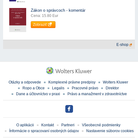
Zákon o správcoch - komentár
Cena: 15.80 Eur
Zobraziť
E-shop
Otázky a odpovede
Komplexné právne predpisy
Wolters Kluwer
Ropo a Obce
Legalis
Pracovné právo
Direktor
Dane a účtovníctvo v praxi
Právo a manažment v zdravotníctve
O aplikácii
Kontakt
Partneri
Všeobecné podmienky
Ïnformácie o spracovaní osobných údajov
Nastavenie súborov cookies