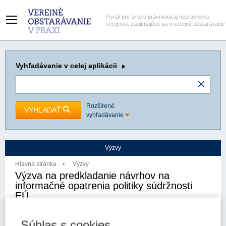
Portál pre širokú právnickú aj neprávnickú
verejnosť zaujímajúcu sa o verejné obstarávanie
Vyhľadávanie
v celej aplikácii
Rozšírené
VYHĽADAŤ
vyhľadávanie
Výzvy
Hlavná stránka
Výzvy
Výzva na predkladanie návrhov na
informačné opatrenia politiky súdržnosti
EÚ
30. 10. 2023
Kategória:
Výzvy
Súhlas s cookies