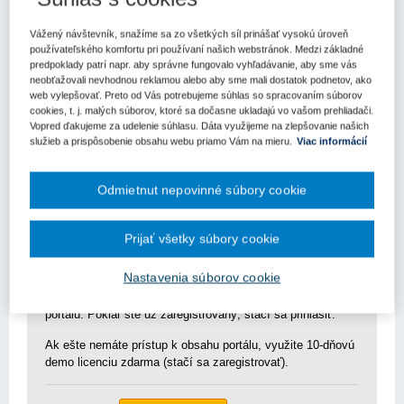
Bratislava - 26. októbra 2023 - Európska komisia vyhlásila
Vážený návštevník, snažíme sa zo všetkých síl prinášať vysokú úroveň
novú výzvu s rozpočtom vo výške 7 miliónov eur, ktoré sa
používateľského komfortu pri používaní našich webstránok. Medzi základné
vyplácajú vo forme grantov do výšky 300 000 eur.
predpoklady patrí napr. aby správne fungovalo vyhľadávanie, aby sme vás
neobťažovali nevhodnou reklamou alebo aby sme mali dostatok podnetov, ako
Granty sú určené pre organizácie alebo konzorciá na financovanie
web vylepšovať. Preto od Vás potrebujeme súhlas so spracovaním súborov
kampaní, ktoré trvajú 12 mesiacov a ich cieľom je zvýšiť
cookies, t. j. malých súborov, ktoré sa dočasne ukladajú vo vašom prehliadači.
informovanosť o politike súdržnosti a o spôsoboch, akými zlepšuje
Vopred ďakujeme za udelenie súhlasu. Dáta využijeme na zlepšovanie našich
život občanov EÚ.
služieb a prispôsobenie obsahu webu priamo Vám na mieru.
Viac informácií
Do dnešného dňa získalo viac ako 150 organizácií granty, ktoré im
umožňujú oslov
Odmietnut nepovinné súbory cookie
Pre zobrazenie článku nemáte dostatočné oprávnenia.
Prijať všetky súbory cookie
Nastavenia súborov cookie
Odomknite si prístup k odbornému obsahu na portáli.
Prístup k obsahu portálu majú len registrovaní používatelia
portálu. Pokiaľ ste už zaregistrovaný, stačí sa prihlásiť.
Ak ešte nemáte prístup k obsahu portálu, využite 10-dňovú
demo licenciu zdarma (stačí sa zaregistrovať).