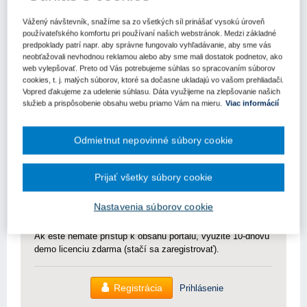
Bratislava – 4. októbra 2023 - Environmentálny fond zverejnil
Vážený návštevník, snažíme sa zo všetkých síl prinášať vysokú úroveň
Výzvu č. B-1/2024 na predloženie žiadostí o poskytnutie
používateľského komfortu pri používaní našich webstránok. Medzi základné
dotácie na podporné programové aktivity, Oblasť: Ochrana
predpoklady patrí napr. aby správne fungovalo vyhľadávanie, aby sme vás
a využívanie vôd (B).
neobťažovali nevhodnou reklamou alebo aby sme mali dostatok podnetov, ako
web vylepšovať. Preto od Vás potrebujeme súhlas so spracovaním súborov
cookies, t. j. malých súborov, ktoré sa dočasne ukladajú vo vašom prehliadači.
Vopred ďakujeme za udelenie súhlasu. Dáta využijeme na zlepšovanie našich
Termín na podanie žiadostí je
do 13. novembra 2023.
služieb a prispôsobenie obsahu webu priamo Vám na mieru.
Viac informácií
Uvedený dokument nájdete
Odmietnut nepovinné súbory cookie
Pre zobrazenie článku nemáte dostatočné oprávnenia.
Prijať všetky súbory cookie
Odomknite si prístup k odbornému obsahu na portáli.
Prístup k obsahu portálu majú len registrovaní používatelia
Nastavenia súborov cookie
portálu. Pokiaľ ste už zaregistrovaný, stačí sa prihlásiť.
Ak ešte nemáte prístup k obsahu portálu, využite 10-dňovú
demo licenciu zdarma (stačí sa zaregistrovať).
Registrácia
Prihlásenie