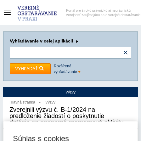
Portál pre širokú právnickú aj neprávnickú
verejnosť zaujímajúcu sa o verejné obstarávanie
Vyhľadávanie
v celej aplikácii
Rozšírené
VYHĽADAŤ
vyhľadávanie
Výzvy
Hlavná stránka
Výzvy
Zverejnili výzvu č. B-1/2024 na
predloženie žiadostí o poskytnutie
dotácie na podporné programové aktivity
Súhlas s cookies
5. 10. 2023
Kategória:
Výzvy