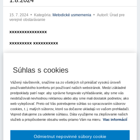
1.8.2024
15. 7. 2024
Kategória:
Metodické usmernenia
Autor/i: Úrad pre
verejné obstarávanie
xxxxxxxxxxxxxxx
xxxxxxxxx xxxxxxxxxx
xxxxx xxx xxxxxxx xxxxxxxxxxxx
xxxxxxxxxxx xxxxxxxxxx
Súhlas s cookies
xxxxxxxxxxxxx xxxxxx xx xxx xxxxxxxxxx xxx xx xxrátili na Úrad
pre verejné obstarávanie (ďalej len „úrad“) so žiadosťou k aplikácii
Vážený návštevník, snažíme sa zo všetkých síl prinášať vysokú úroveň
používateľského komfortu pri používaní našich webstránok. Medzi základné
zákona č. 343/2015 Z.z. o verejnom obstarávaní a o zmene a
predpoklady patrí napr. aby správne fungovalo vyhľadávanie, aby sme vás
doplnení xxxxxxxxxx xxxxxxx x xxxxx xxxxxxxxxx xxxxxxxxx
neobťažovali nevhodnou reklamou alebo aby sme mali dostatok podnetov, ako
xxxxxx xxx xxxxxx x xxxxxxxx xxxxxxxxxxxxxx
web vylepšovať. Preto od Vás potrebujeme súhlas so spracovaním súborov
cookies, t. j. malých súborov, ktoré sa dočasne ukladajú vo vašom prehliadači.
xxxxxxxx xxxx xxxxxxxxx xxxxx xxxxxxxxxxxxxxxx xxxxxvín
Vopred ďakujeme za udelenie súhlasu. Dáta využijeme na zlepšovanie našich
(zákazka s nízkou hodnotou) s využitím EKS:
služieb a prispôsobenie obsahu webu priamo Vám na mieru.
Viac informácií
1. Je v tomto prípade potrebné posudzovať, či sú tovary bežne
dostupné na trhu?
Odmietnut nepovinné súbory cookie