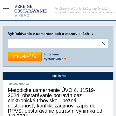
Portál pre širokú právnickú aj neprávnickú
verejnosť zaujímajúcu sa o verejné obstarávanie
Vyhľadávanie
v usmerneniach a stanoviskách
Rozšírené
VYHĽADAŤ
vyhľadávanie
Legislatíva
Hlavná stránka
Metodické usmernenie ÚVO č. 11519-
2024, obstarávanie potravín cez
elektronické trhovisko - bežná
dostupnosť, konflikt záujmov, zápis do
RPVS; obstarávanie potravín výnimka od