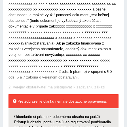
xxxxxxxxxxxx xx xxx x xxxxx xxxxxxxx xxxxxxx xxxxxxx xx xx
xxxxxxxxxxxx xx xxxxxxxxxx xxx xxxxx xxxxxxxia bežnej
dostupnosti je možné využiť pomocný dokument „test bežnej
dostupnosti“ (tento dokument je vyžadovaný ako súčasť
dokumentácie v prípade zákxxxxx xxxxxxxxxxxxx x xxxxxxxx
xxxxxxxxx x xxxxxx xxxxxxxxx xxxxxxxxx x xxxxxxxx xxx
xxxxxxxxxxxxxxxxxxxxxxx x xxxxxxx x xxxxxxxx xxxxxxxxx
xxxxxxávania/obstarávania). Ak je zákazka financovaná z
rozpočtu verejného obstarávateľa, osobitný dokument zákon o
verejnom obstarávaní nevyžaduje, xxxxxxxx xx xxxxxx
xxxxxxxxx xxxxxx xxxxxxxxxxx xx xxxxx xxxxxx xxx xxxxx
xxxxx xxxxxxxxx xx xxxxxxxx x xxxxxx xxxxxxxxxxx
xxxxxxxxxxx x xxxxxxxxxx x 2 ods. 5 písm. o) v spojení s § 2
ods. 6 a 7 zákona o verejnom obstarávaní.
2. Verejný obstarávateľ má pristupovať k zadávaniu zákazi
Pre zobrazenie článku nemáte dostatočné oprávnenia.
Odomknite si prístup k odbornému obsahu na portáli.
Prístup k obsahu portálu majú len registrovaní používatelia