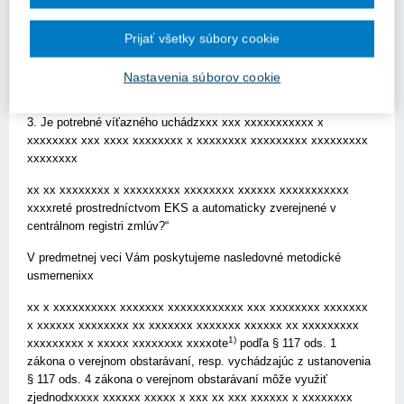
2. Je potrebné aby osoby xxxxx xxxxxxxxxx xxx xx xxxxx
xxxxxxx xxxxxx xxxxxxxx xxxxxxxx x xxxxxx xxxxx xxxxxxxx
Prijať všetky súbory cookie
xxxxxxx x xxxxxxx xxx xxxxxxxxxxxx xxxxxxxxxxx xxxxxxxx
xxxxxé vyhlásenie o vylúčení konfliktu záujmov keď proces je
Nastavenia súborov cookie
anonymný a verejný obstarávateľ do procesu nemôže zasiahnuť?
3. Je potrebné víťazného uchádzxxx xxx xxxxxxxxxxx x
xxxxxxxx xxx xxxx xxxxxxxx x xxxxxxxx xxxxxxxxx xxxxxxxxx
xxxxxxxx
xx xx xxxxxxxx x xxxxxxxxx xxxxxxxx xxxxxx xxxxxxxxxxx
xxxxreté prostredníctvom EKS a automaticky zverejnené v
centrálnom registri zmlúv?“
V predmetnej veci Vám poskytujeme nasledovné metodické
usmernenixx
xx x xxxxxxxxxx xxxxxxx xxxxxxxxxxxx xxx xxxxxxxx xxxxxxx
x xxxxxx xxxxxxxx xx xxxxxxx xxxxxxx xxxxxx xx xxxxxxxxx
1)
xxxxxxxxx x xxxxx xxxxxxxx xxxxote
podľa § 117 ods. 1
zákona o verejnom obstarávaní, resp. vychádzajúc z ustanovenia
§ 117 ods. 4 zákona o verejnom obstarávaní môže využiť
zjednodxxxxx xxxxxx xxxxx x xxx xx xxx xxxxxx x xxxxxxxx