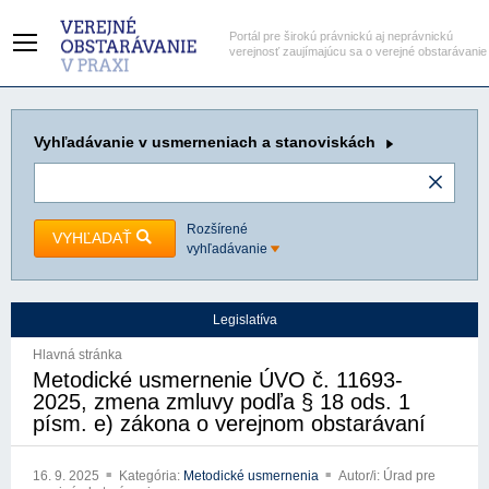
Portál pre širokú právnickú aj neprávnickú
verejnosť zaujímajúcu sa o verejné obstarávanie
Vyhľadávanie
v usmerneniach a stanoviskách
Rozšírené
VYHĽADAŤ
vyhľadávanie
Legislatíva
Hlavná stránka
Metodické usmernenie ÚVO č. 11693-
2025, zmena zmluvy podľa § 18 ods. 1
písm. e) zákona o verejnom obstarávaní
16. 9. 2025
Kategória:
Metodické usmernenia
Autor/i: Úrad pre