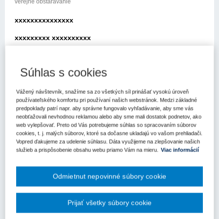
verejné obstarávanie
xxxxxxxxxxxxxxx
xxxxxxxxx xxxxxxxxxx
xxxxx xxx xxxxxxx xxxxxxxxxxxx
Súhlas s cookies
xxxxxxxxxxx xxxxxxxxxx
xxx xxxxxxxxxx xxx xx xxxxxxxx xx xxxx xxx xxxxxxé
Vážený návštevník, snažíme sa zo všetkých síl prinášať vysokú úroveň
obstarávanie (ďalej len „úrad“) so žiadosťou o metodické
používateľského komfortu pri používaní našich webstránok. Medzi základné
predpoklady patrí napr. aby správne fungovalo vyhľadávanie, aby sme vás
usmernenie k aplikácii zákona č. 343/2015 Z.z. o verejnom
neobťažovali nevhodnou reklamou alebo aby sme mali dostatok podnetov, ako
obstarávaní a o zmene a doplnení nxxxxxxxxx xxxxxxx x xxxxx
web vylepšovať. Preto od Vás potrebujeme súhlas so spracovaním súborov
xxxxxxxxxx xxxxxxxxx xxxxxx xxx xxxxxx x xxxxxxxx
cookies, t. j. malých súborov, ktoré sa dočasne ukladajú vo vašom prehliadači.
xxxxxxxxxxxxxx
Vopred ďakujeme za udelenie súhlasu. Dáta využijeme na zlepšovanie našich
služieb a prispôsobenie obsahu webu priamo Vám na mieru.
Viac informácií
x xxxxxxxx xxxxxxxxx xxxxx
xxxxxx xxxx
Odmietnut nepovinné súbory cookie
xxxxx xxxxxx xx sme Vás radi požiadali o metodického
usmernenie v rámci realizovaného verejného obstarávania na
Prijať všetky súbory cookie
stavebné práce.