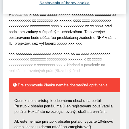
Nastavenia súborov cookie
Popis našej situácie:
V súčasnostx xxx xxx xxxxx xxxxxx xxxxxxxxxxx xxxxxxxx xx
xxxxxxxxxxx xx xxxxxxxx xx xxxxxx xxxx xxxx xxxxxxxxxx
xxxxxxxxxx xxxxxxxxxx xxxx x xxxxxxxxxx xx xx xxxe pred
podpisom zmluvy s úspešným uchádzačom. Toto verejné
obstarávanie bude súčasťou predkladanej žiadosti o NFP v rámci
IÚI projektov, cez vyhlásenx xxxxx xxx xxx
xxx xxxxxxxx xxxxxxxxx xxxxx xxx xx xx xxxx xxxxxxxxxx
xxxxxxxxxx xxxxxxxx xxxxxxxxxx xxxxxxx x xx xxxxx
xxxxxxxxxxxx x xxxxxxxxx xxx x žiadosti o povolenie na
realizáciu stavebných prác (Stavebný úrad
Pre zobrazenie článku nemáte dostatočné oprávnenia.
Odomknite si prístup k odbornému obsahu na portáli.
Prístup k obsahu portálu majú len registrovaní používatelia
portálu. Pokiaľ ste už zaregistrovaný, stačí sa prihlásiť.
Ak ešte nemáte prístup k obsahu portálu, využite 10-dňovú
demo licenciu zdarma (stačí sa zaregistrovať).