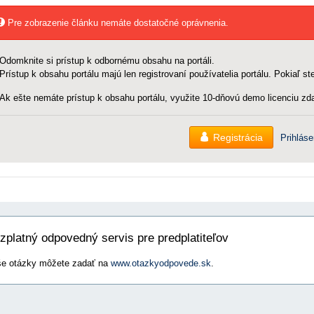
Pre zobrazenie článku nemáte dostatočné oprávnenia.
Odomknite si prístup k odbornému obsahu na portáli.
Prístup k obsahu portálu majú len registrovaní používatelia portálu. Pokiaľ ste
Ak ešte nemáte prístup k obsahu portálu, využite 10-dňovú demo licenciu zda
Registrácia
Prihláse
zplatný odpovedný servis pre predplatiteľov
e otázky môžete zadať na
www.otazkyodpovede.sk
.