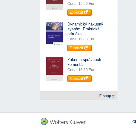
Cena: 15.90 Eur
Zobraziť
Dynamický nákupný
systém. Praktická
príručka
Cena: 19.80 Eur
Zobraziť
Zákon o správcoch -
komentár
Cena: 15.80 Eur
Zobraziť
E-shop
O