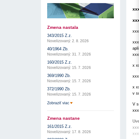
17. 7. 2026
Úrad pre verejné obstarávanie
Výzva č. 3/2026: Podpo
prezentáciu kultúr...
ÚVO automatizuje zápis do Zoznamu
xx
22. 1. 2026
hospodárskych subjektov
17. 7. 2026
Úrad pre verejné obstarávanie
Otvorenie výzvy na pred
xx
pre spracovanie ...
Týždenný súhrn výstupov ÚVO za 27. týždeň
22. 1. 2026
17. 7. 2026
Úrad pre verejné obstarávanie
Zmena nastala
xxx
Výzva na poskytnutie s
Zelené obstarávanie naráža na bariéry aj obavy
343/2015 Z.z.
potenciálnych c...
8. 7. 2026
Úrad pre verejné obstarávanie
14. 11. 2025
Novelizovaný: 2. 8. 2026
xxx
Tretia výzva v Interre
apl
40/1964 Zb.
regiónu oficiálne vyhlá..
xxx
Novelizovaný: 31. 7. 2026
2. 10. 2025
160/2015 Z.z.
x x
Novelizovaný: 15. 7. 2026
369/1990 Zb.
xxx
Novelizovaný: 15. 7. 2026
x x
372/1990 Zb.
v s
Novelizovaný: 15. 7. 2026
Zobraziť viac
V s
xxx
Zmena nastane
Uve
161/2015 Z.z.
xxx
Novelizovaný: 17. 8. 2026
xxx