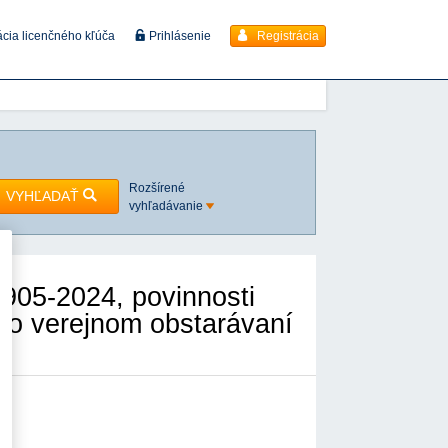
Registrácia
ácia licenčného kľúča
Prihlásenie
Rozšírené
VYHĽADAŤ
vyhľadávanie
905-2024, povinnosti
a o verejnom obstarávaní
nie