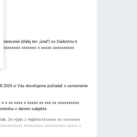
tarávanie (ďalej len „úrad“) so žiadosťou k
ní xxxxxxxxxx xxxxxxx x xxxxx xxxxxxxxxx
08.2024 si Vás dovoľujeme požiadať o usmernenie
 x x xx xxxx x xxxxx xx xxx xx xxxxxxxxxx
ntrolou v danom subjekte.
tak, že výpis z registra txxxxxx xx xxxxxxxx
xxxxxxxxxxx xxxxxxxxx xxxxxxxxxx xxxxx x