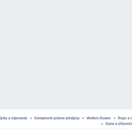
tázky a odpovede
Komplexné právne predpisy
Wolters Kluwer
Ropo a 
Dane a účtovníct