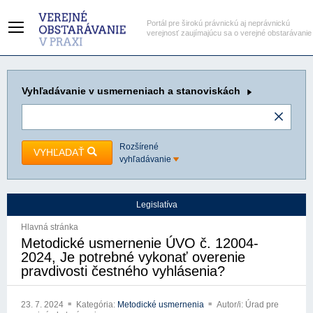
Portál pre širokú právnickú aj neprávnickú
verejnosť zaujímajúcu sa o verejné obstarávanie
Vyhľadávanie
v usmerneniach a stanoviskách
Rozšírené
VYHĽADAŤ
vyhľadávanie
Legislatíva
Hlavná stránka
Metodické usmernenie ÚVO č. 12004-
2024, Je potrebné vykonať overenie
pravdivosti čestného vyhlásenia?
23. 7. 2024
Kategória:
Metodické usmernenia
Autor/i: Úrad pre