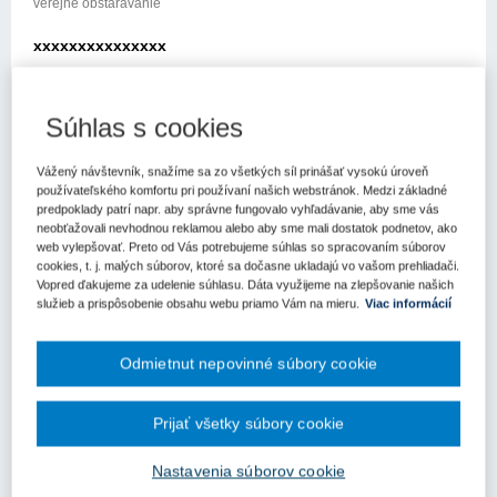
verejné obstarávanie
xxxxxxxxxxxxxxx
xxxxxxxxx xxxxxxxxxx
Súhlas s cookies
xxxxx xxx xxxxxxx xxxxxxxxxxxx
xxxxxxxxxxx xxxxxxxxxx
Vážený návštevník, snažíme sa zo všetkých síl prinášať vysokú úroveň
používateľského komfortu pri používaní našich webstránok. Medzi základné
xxx xxxxxxxxxx xxx xx xxxxxxxxxxxxxxx xxxxxxxxného
predpoklady patrí napr. aby správne fungovalo vyhľadávanie, aby sme vás
systému eForms, obrátili na Úrad pre verejné obstarávanie (ďalej
neobťažovali nevhodnou reklamou alebo aby sme mali dostatok podnetov, ako
len „úrad“) so žiadosťou o metodické usmernenie k aplikácii
web vylepšovať. Preto od Vás potrebujeme súhlas so spracovaním súborov
cookies, t. j. malých súborov, ktoré sa dočasne ukladajú vo vašom prehliadači.
zákona č. 343/2015 Zxxx x xxxxxxxx xxxxxxxxxxx x x xxxxx x
Vopred ďakujeme za udelenie súhlasu. Dáta využijeme na zlepšovanie našich
xxxxxxxx xxxxxxxxxx xxxxxxx x xxxxx xxxxxxx xx xxxxxxxxxx
služieb a prispôsobenie obsahu webu priamo Vám na mieru.
Viac informácií
xxxxxx xxx xxxxxx x xxxxxxxx xxxxxxxxxxxxxx
xxxx xxxdosť sa týka aplikácie ustanovení § 32 ods. 7 a § 32 ods.
Odmietnut nepovinné súbory cookie
8 zákona o verejnom obstarávaní. Tieto ustanovenia znejú, cit.:
(7) Podmienky účasti podľa odsxxx x xxxxx xx xxxx xxxxxx xx
Prijať všetky súbory cookie
xxx xxxxx xxx xxxxx xxxxx xxxxxx x xxxxx xxx xx xxxx xxxxx
xx xxxxx xx xx xxxxxx xxxxx xxxxxxx x xxxxxxxxxxxx xxxxx
Nastavenia súborov cookie
xxxxxxxxx x xospodárskom subjekte, ktorý sa chce zúčastniť