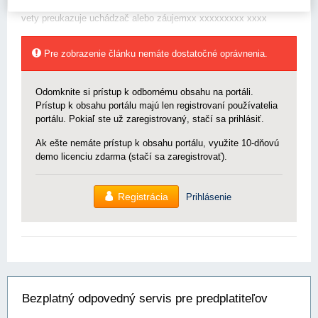
verejného obstarávania. Splnenie podmienky účasti podľa prvej
vety preukazuje uchádzač alebo záujemxx xxxxxxxxx xxxx
Pre zobrazenie článku nemáte dostatočné oprávnenia.
Odomknite si prístup k odbornému obsahu na portáli.
Prístup k obsahu portálu majú len registrovaní používatelia
portálu. Pokiaľ ste už zaregistrovaný, stačí sa prihlásiť.
Ak ešte nemáte prístup k obsahu portálu, využite 10-dňovú
demo licenciu zdarma (stačí sa zaregistrovať).
Registrácia
Prihlásenie
Bezplatný odpovedný servis pre predplatiteľov