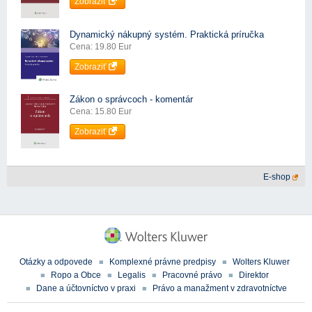
Zobraziť
Dynamický nákupný systém. Praktická príručka
Cena: 19.80 Eur
Zobraziť
Zákon o správcoch - komentár
Cena: 15.80 Eur
Zobraziť
E-shop
Otázky a odpovede
Komplexné právne predpisy
Wolters Kluwer
Ropo a Obce
Legalis
Pracovné právo
Direktor
Dane a účtovníctvo v praxi
Právo a manažment v zdravotníctve