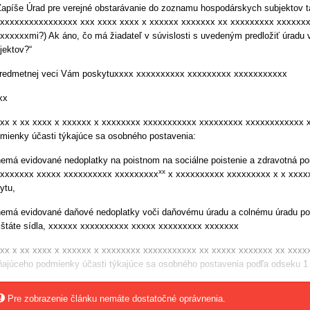
Zapíše Úrad pre verejné obstarávanie do zoznamu hospodárskych subjektov
xxxxxxxxxxxxxxxx xxx xxxx xxxx x xxxxxx xxxxxxx xx xxxxxxxxx xxxxxx
xxxxxxmi?) Ak áno, čo má žiadateľ v súvislosti s uvedeným predložiť úradu 
jektov?“
redmetnej veci Vám poskytuxxxx xxxxxxxxxx xxxxxxxxx xxxxxxxxxxx
xx
xx x xx xxxx x xxxxxx x xxxxxxxx xxxxxxxxxxx xxxxxxxxx xxxxxxxxxxxx xx
mienky účasti týkajúce sa osobného postavenia:
nemá evidované nedoplatky na poistnom na sociálne poistenie a zdravotná 
xx
xxxxxxx xxxxx xxxxxxxxxx xxxxxxxxx
x xxxxxxxxxx xxxxxxxxx x x xxxx
ytu,
nemá evidované daňové nedoplatky voči daňovému úradu a colnému úradu po
 štáte sídla, xxxxxx xxxxxxxxxx xxxxx xxxxxxxxx xxxxxxx
xx x xx xxxx x xxxxxx x xxxxxxxx xxxxxxxxxxx xx xxxxx xxxxxxx xx xxxx
ňajúceho podmienky účasti týkajúce sa osobného postavenia podľa odseku 1 p
Pre zobrazenie článku nemáte dostatočné oprávnenia.