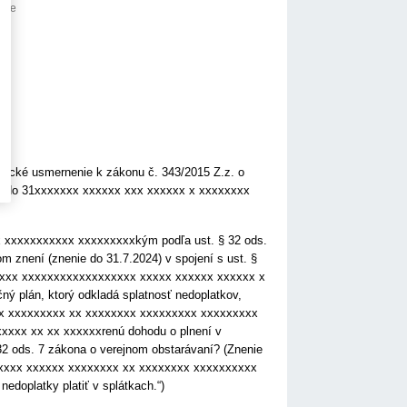
anie
dické usmernenie k zákonu č. 343/2015 Z.z. o
om do 31xxxxxxx xxxxxx xxx xxxxxx x xxxxxxxx
 xxxxxxxxxxx xxxxxxxxxkým podľa ust. § 32 ods.
m znení (znenie do 31.7.2024) v spojení s ust. §
xxxx xxxxxxxxxxxxxxxxxx xxxxx xxxxxx xxxxxx x
ný plán, ktorý odkladá splatnosť nedoplatkov,
xxxx xxxxxxxxx xx xxxxxxxx xxxxxxxxx xxxxxxxxx
xxx xx xx xxxxxxrenú dohodu o plnení v
32 ods. 7 zákona o verejnom obstarávaní? (Znenie
xxxx xxxxxx xxxxxxxx xx xxxxxxxx xxxxxxxxxx
edoplatky platiť v splátkach.“)