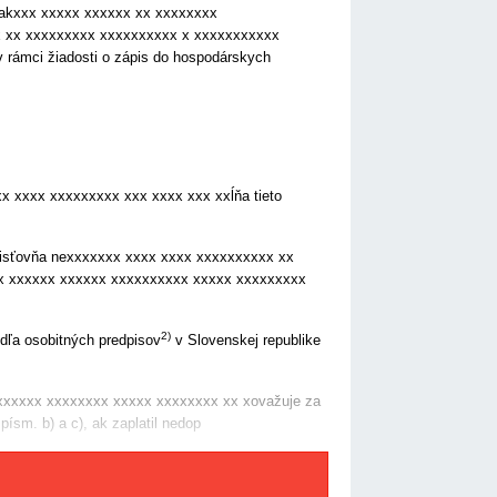
 takxxx xxxxx xxxxxx xx xxxxxxxx
x xx xxxxxxxxx xxxxxxxxxx x xxxxxxxxxxx
v rámci žiadosti o zápis do hospodárskych
 xxxx xxxxxxxxx xxx xxxx xxx xxĺňa tieto
poisťovňa nexxxxxxx xxxx xxxx xxxxxxxxxx xx
x xxxxxx xxxxxx xxxxxxxxxx xxxxx xxxxxxxxx
2)
dľa osobitných predpisov
v Slovenskej republike
xxxxxx xxxxxxxx xxxxx xxxxxxxx xx xovažuje za
ísm. b) a c), ak zaplatil nedop