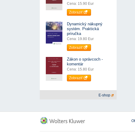
Cena: 15.90 Eur
Zobraziť
Dynamický nákupný
systém. Praktická
príručka
Cena: 19.80 Eur
Zobraziť
Zákon o správcoch -
komentár
Cena: 15.80 Eur
Zobraziť
E-shop
O