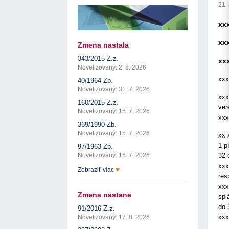
17. 7. 2026
Úrad pre verejné obstarávanie
Výzva č. 3/2026: Podpo
21.
prezentáciu kultúr...
ÚVO automatizuje zápis do Zoznamu
22. 1. 2026
hospodárskych subjektov
xx
17. 7. 2026
Úrad pre verejné obstarávanie
Otvorenie výzvy na pred
pre spracovanie ...
Týždenný súhrn výstupov ÚVO za 27. týždeň
22. 1. 2026
xx
17. 7. 2026
Úrad pre verejné obstarávanie
Zmena nastala
Výzva na poskytnutie s
Zelené obstarávanie naráža na bariéry aj obavy
343/2015 Z.z.
potenciálnych c...
xx
8. 7. 2026
Úrad pre verejné obstarávanie
14. 11. 2025
Novelizovaný: 2. 8. 2026
Tretia výzva v Interre
xxx
40/1964 Zb.
regiónu oficiálne vyhlá..
Novelizovaný: 31. 7. 2026
2. 10. 2025
xxx
160/2015 Z.z.
ver
Novelizovaný: 15. 7. 2026
xxx
369/1990 Zb.
Novelizovaný: 15. 7. 2026
xx 
1 p
97/1963 Zb.
32 
Novelizovaný: 15. 7. 2026
xxx
Zobraziť viac
res
xxx
Zmena nastane
spl
do 
91/2016 Z.z.
xxx
Novelizovaný: 17. 8. 2026