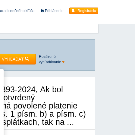
Registrácia
ácia licenčného kľúča
Prihlásenie
Rozšírené
VYHĽADAŤ
vyhľadávanie
393-2024, Ak bol
potvrdený
 má povolené platenie
. 1 písm. b) a písm. c)
splátkach, tak na ...