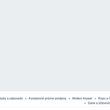
tázky a odpovede
Komplexné právne predpisy
Wolters Kluwer
Ropo a 
Dane a účtovníct