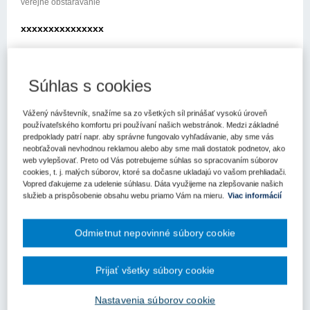
verejné obstarávanie
xxxxxxxxxxxxxxx
xxxxxxxxx xxxxxxxxxx
xxxxx xxx xxxxxxx xxxxxxxxxxxx
Súhlas s cookies
xxxxxxxxxxx xxxxxxxxx
Vážený návštevník, snažíme sa zo všetkých síl prinášať vysokú úroveň
používateľského komfortu pri používaní našich webstránok. Medzi základné
xxxxxxxxxxxxx xxxxxx xx xxx xxxxxxxxx xxx xx xxxxtili na Úrad
predpoklady patrí napr. aby správne fungovalo vyhľadávanie, aby sme vás
pre verejné obstarávanie (ďalej len „úrad“) so žiadosťou o
neobťažovali nevhodnou reklamou alebo aby sme mali dostatok podnetov, ako
usmernenie k aplikácii zákona č. 343/2015 Z.z. o verejnom
web vylepšovať. Preto od Vás potrebujeme súhlas so spracovaním súborov
obstarávaní a o zmene x xxxxxxxx xxxxxxxxxx xxxxxxx x xxxxx
cookies, t. j. malých súborov, ktoré sa dočasne ukladajú vo vašom prehliadači.
xxxxxxxxxx xxxxxxxxx xxxxxx xxx xxxxxx x xxxxxxxx
Vopred ďakujeme za udelenie súhlasu. Dáta využijeme na zlepšovanie našich
xxxxxxxxxxxxxx
služieb a prispôsobenie obsahu webu priamo Vám na mieru.
Viac informácií
x xxxxxxxx x xxxxxxxxx xxxxxxxxxx xxxxxxxx xasledovné:
Odmietnut nepovinné súbory cookie
„Vo verejnom obstarávaní na obstaranie stavebných prác
postupom zadávania nadlimitnej zákazky verejný obstarávateľ v
Prijať všetky súbory cookie
pôvodnom oznámexx x xxxxxxxxx xxxxxxxxx xxxxxxxxxxxx
xxxxxxxx xx xxxxxxxxx x xxxxxxxx xxxxxxxxx xxxxxxxxxxxx
Nastavenia súborov cookie
xxxxx xxxxxxxx xxxxxxxxxx xx xxxxxxxxxx xxxxxxxxxxx V