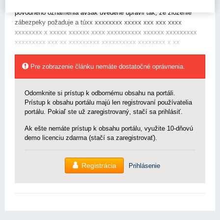
procese verejného obstarávania, približne mesiac po zverejnení
pôvodného oznámenia avšak uvedené upravil tak, že zloženie
zábezpeky požaduje a túxx xxxxxxxx xxxxx xxx xxx xxxx
xxxxxxxx x xxxxx xxxxxx xxxx xxxxxxxxxx xxxxxx xxxxxxxxx
xxxxxxxxx xxx xx xxxxxxxxx xxxxxxxxxx xxxxxxxx x xx
Pre zobrazenie článku nemáte dostatočné oprávnenia.
Odomknite si prístup k odbornému obsahu na portáli.
Prístup k obsahu portálu majú len registrovaní používatelia
portálu. Pokiaľ ste už zaregistrovaný, stačí sa prihlásiť.
Ak ešte nemáte prístup k obsahu portálu, využite 10-dňovú
demo licenciu zdarma (stačí sa zaregistrovať).
Registrácia
Prihlásenie