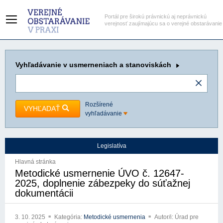
Portál pre širokú právnickú aj neprávnickú
verejnosť zaujímajúcu sa o verejné obstarávanie
Vyhľadávanie
v usmerneniach a stanoviskách
Rozšírené
VYHĽADAŤ
vyhľadávanie
Legislatíva
Hlavná stránka
Metodické usmernenie ÚVO č. 12647-
2025, doplnenie zábezpeky do súťažnej
dokumentácii
3. 10. 2025
Kategória:
Metodické usmernenia
Autor/i: Úrad pre