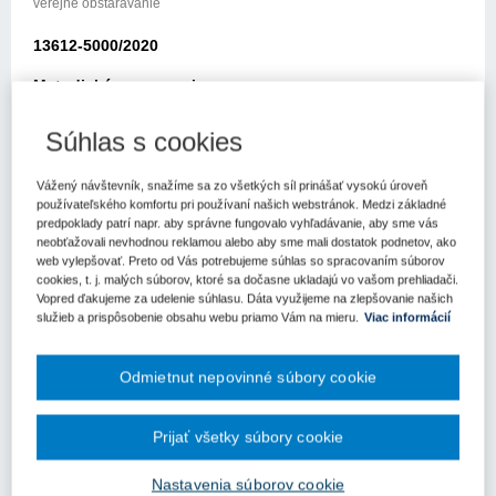
verejné obstarávanie
13612-5000/2020
Metodické usmernenie
Úradu pre verejné obstarávanie
Súhlas s cookies
Bratislava: 23.9.2020
Vážený návštevník, snažíme sa zo všetkých síl prinášať vysokú úroveň
Elektronickou poštou z 25.8.2020 ste sa na nás obrátili so
používateľského komfortu pri používaní našich webstránok. Medzi základné
predpoklady patrí napr. aby správne fungovalo vyhľadávanie, aby sme vás
žiadosťou o poskytnutie informácií k zákonu č. 343/2015 Z.z. o
neobťažovali nevhodnou reklamou alebo aby sme mali dostatok podnetov, ako
verejnom obstarávaní a o zmene a doplnení niektorých zákonov v
web vylepšovať. Preto od Vás potrebujeme súhlas so spracovaním súborov
znení neskorších predpisov (ďalej len „zákon o verejnom
cookies, t. j. malých súborov, ktoré sa dočasne ukladajú vo vašom prehliadači.
obstarávaní“).
Vopred ďakujeme za udelenie súhlasu. Dáta využijeme na zlepšovanie našich
služieb a prispôsobenie obsahu webu priamo Vám na mieru.
Viac informácií
Vo Vašej žiadosti sa pýtate na znenie ustanovenia § 21 ods. 6
zákona o verejnom obstarávaní „Ponuky, návrhy a ďalšie doklady
a dokumenty vo verejnom obstarávaní sa predkladajú v štátnom
Odmietnut nepovinné súbory cookie
jazyku. Ak je doklad alebo dokument vyhotovený v cudzom
jazyku, predkladá sa spolu s jeho úradným prekladom do štátneho
Prijať všetky súbory cookie
jazyka; to neplatí pre ponuky, návrhy, doklady a dokumenty
vyhotovené v českom jazyku. Ak sa zistí rozdiel v ich obsahu,
Nastavenia súborov cookie
rozhodujúci je úradný preklad do štátneho jazyka. Verejný