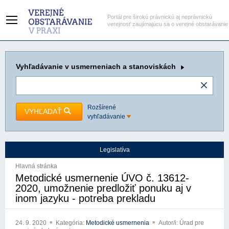
Portál pre širokú právnickú aj neprávnickú
verejnosť zaujímajúcu sa o verejné obstarávanie
Vyhľadávanie
v usmerneniach a stanoviskách
Rozšírené
VYHĽADAŤ
vyhľadávanie
Legislatíva
Hlavná stránka
Metodické usmernenie ÚVO č. 13612-
2020, umožnenie predložiť ponuku aj v
inom jazyku - potreba prekladu
24. 9. 2020
Kategória:
Metodické usmernenia
Autor/i: Úrad pre