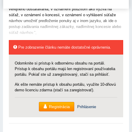
obstarávateľ a obstarávateľ môžu v oznámení o vyhlásení
verejného obstarávania, v oznámení použitom ako výzva na
súťaž, v oznámení o koncesii, v oznámení o vyhlásení súťaže
návrhov umožniť predloženie ponuky aj v inom jazyku, ak ide o
postup zadávania nadlimitnej zákazky, nadlimitnej koncesie alebo
súťaž návrhov.“,
Pre zobrazenie článku nemáte dostatočné oprávnenia.
Odomknite si prístup k odbornému obsahu na portáli.
Prístup k obsahu portálu majú len registrovaní používatelia
portálu. Pokiaľ ste už zaregistrovaný, stačí sa prihlásiť.
Ak ešte nemáte prístup k obsahu portálu, využite 10-dňovú
demo licenciu zdarma (stačí sa zaregistrovať).
Registrácia
Prihlásenie