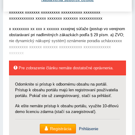
Podľa § 55 ods. 2 ZVO verejný obstarávxxxx xx xxxxxxx xxxxxxx
xxxxxxx xxxxxxx xxxxxxxxx xxxxxxxxxx xxxxxxxx
xxxxxxxxxxxx xxxxx xxxxxxx xxxxxxx xxxxxxxxxxx
x xxxxxxxx xx xxx x xxxxxx xxxejnej súťaže (postup vo verejnom
obstarávaní pri nadlimitných zákazkách podľa § 29 písm. a) ZVO;
nie dynamický nákupný systém) oznámenie poradia ucháxxxxxx
xxxxxxxxx xxxxxx xxxxxxx xxxxxxxxxxx xxxxxxxxxxxxx
xxxxxxx
Pre zobrazenie článku nemáte dostatočné oprávnenia.
Odomknite si prístup k odbornému obsahu na portáli.
Prístup k obsahu portálu majú len registrovaní používatelia
portálu. Pokiaľ ste už zaregistrovaný, stačí sa prihlásiť.
Ak ešte nemáte prístup k obsahu portálu, využite 10-dňovú
demo licenciu zdarma (stačí sa zaregistrovať).
Registrácia
Prihlásenie