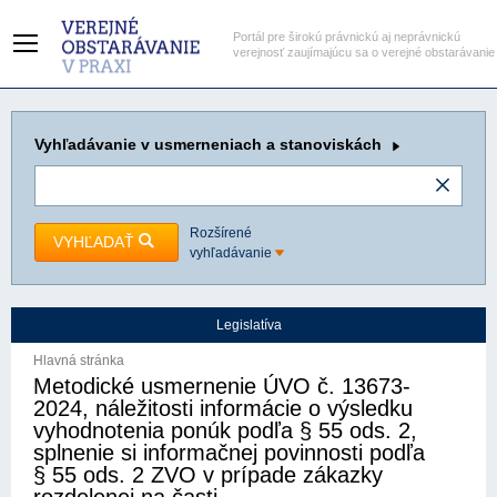
Portál pre širokú právnickú aj neprávnickú
verejnosť zaujímajúcu sa o verejné obstarávanie
Vyhľadávanie
v usmerneniach a stanoviskách
Rozšírené
VYHĽADAŤ
vyhľadávanie
Legislatíva
Hlavná stránka
Metodické usmernenie ÚVO č. 13673-
2024, náležitosti informácie o výsledku
vyhodnotenia ponúk podľa § 55 ods. 2,
splnenie si informačnej povinnosti podľa
§ 55 ods. 2 ZVO v prípade zákazky