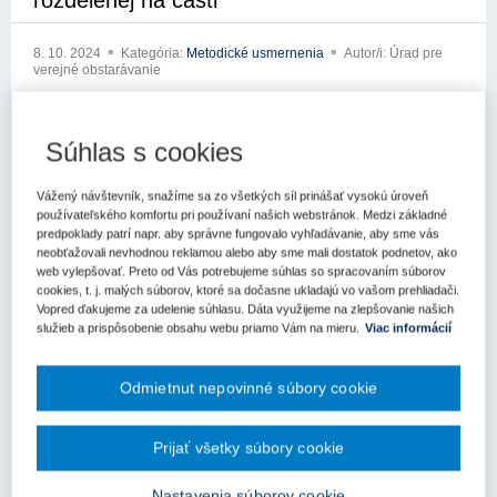
rozdelenej na časti
8. 10. 2024
Kategória:
Metodické usmernenia
Autor/i: Úrad pre
verejné obstarávanie
xxxxxxxxxxxxxxx
Súhlas s cookies
xxxxxxxxx xxxxxxxxxx
xxxxx xxx xxxxxxx xxxxxxxxxxxx
Vážený návštevník, snažíme sa zo všetkých síl prinášať vysokú úroveň
používateľského komfortu pri používaní našich webstránok. Medzi základné
xxxxxxxxxxx xxxxxxxxx
predpoklady patrí napr. aby správne fungovalo vyhľadávanie, aby sme vás
neobťažovali nevhodnou reklamou alebo aby sme mali dostatok podnetov, ako
xxxxxxxxxxxxx xxxxxx xx xxx xxxxxxxxx xxx xx xxxxtili na Úrad
web vylepšovať. Preto od Vás potrebujeme súhlas so spracovaním súborov
cookies, t. j. malých súborov, ktoré sa dočasne ukladajú vo vašom prehliadači.
pre verejné obstarávanie (ďalej len „úrad“) so žiadosťou o
Vopred ďakujeme za udelenie súhlasu. Dáta využijeme na zlepšovanie našich
usmernenie k aplikácii zákona č. 343/2015 Z.z. o verejnom
služieb a prispôsobenie obsahu webu priamo Vám na mieru.
Viac informácií
obstarávaní a o zmene x xxxxxxxx xxxxxxxxxx xxxxxxx x xxxxx
xxxxxxxxxx xxxxxxxxx xxxxxx xxx xxxxxx x xxxxxxxx
xxxxxxxxxxxxxx
Odmietnut nepovinné súbory cookie
x xxxxxxxx x xxxxxxxxx xxxxxxxxxx xxxxxxxx xasledovné:
Prijať všetky súbory cookie
1. Okruh otázok spojených s obsahom informácie o výsledku
vyhodnotenia ponúk a poradí uchádzačov.
Nastavenia súborov cookie