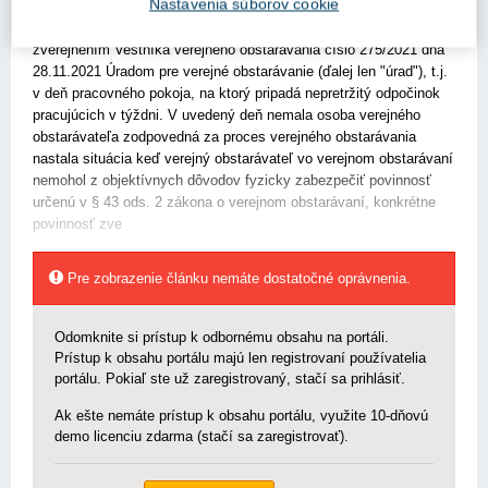
Nastavenia súborov cookie
jednoznačného metodického usmernenia vzhľadom na aktuálnu
situáciu, ktorá nastala neštandardným, t.j. nepredvídateľným
zverejnením Vestníka verejného obstarávania číslo 275/2021 dňa
28.11.2021 Úradom pre verejné obstarávanie (ďalej len "úrad"), t.j.
v deň pracovného pokoja, na ktorý pripadá nepretržitý odpočinok
pracujúcich v týždni. V uvedený deň nemala osoba verejného
obstarávateľa zodpovedná za proces verejného obstarávania
nastala situácia keď verejný obstarávateľ vo verejnom obstarávaní
nemohol z objektívnych dôvodov fyzicky zabezpečiť povinnosť
určenú v § 43 ods. 2 zákona o verejnom obstarávaní, konkrétne
povinnosť zve
Pre zobrazenie článku nemáte dostatočné oprávnenia.
Odomknite si prístup k odbornému obsahu na portáli.
Prístup k obsahu portálu majú len registrovaní používatelia
portálu. Pokiaľ ste už zaregistrovaný, stačí sa prihlásiť.
Ak ešte nemáte prístup k obsahu portálu, využite 10-dňovú
demo licenciu zdarma (stačí sa zaregistrovať).