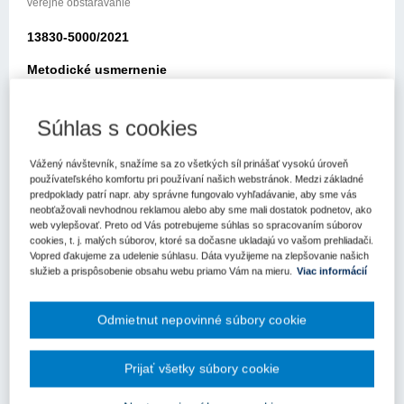
verejné obstarávanie
13830-5000/2021
Metodické usmernenie
Úradu pre verejné obstarávanie
Súhlas s cookies
Bratislava: 22.12.2021
Vážený návštevník, snažíme sa zo všetkých síl prinášať vysokú úroveň
Elektronickou poštou zo dňa 29.11.2021 ste sa obrátili na Úrad pre
používateľského komfortu pri používaní našich webstránok. Medzi základné
verejné obstarávanie (ďalej len „úrad“) so žiadosťou o metodické
predpoklady patrí napr. aby správne fungovalo vyhľadávanie, aby sme vás
usmernenie k aplikácii zákona č. 343/2015 Z.z. o verejnom
neobťažovali nevhodnou reklamou alebo aby sme mali dostatok podnetov, ako
obstarávaní a o zmene a doplnení niektorých zákonov v znení
web vylepšovať. Preto od Vás potrebujeme súhlas so spracovaním súborov
neskorších predpisov (ďalej len „zákon o verejnom obstarávaní“).
cookies, t. j. malých súborov, ktoré sa dočasne ukladajú vo vašom prehliadači.
Vopred ďakujeme za udelenie súhlasu. Dáta využijeme na zlepšovanie našich
Vo svojej žiadosti uvádzate, cit.:
služieb a prispôsobenie obsahu webu priamo Vám na mieru.
Viac informácií
“Ako osoba zodpovedná za proces verejného obstarávania u
verejného obstarávateľa podľa § 7 ods. 1 písm. b) zákona č.
Odmietnut nepovinné súbory cookie
343/2015 Z.z. o verejnom obstarávaní a o zmene a doplnení
niektorých zákonov (ďalej len "zákon o verejnom obstarávaní") si
Prijať všetky súbory cookie
Vás, ako ústredný orgán štátnej správy pre oblasť verejného
obstarávania, dovoľujem požiadať o operatívne poskytnutie