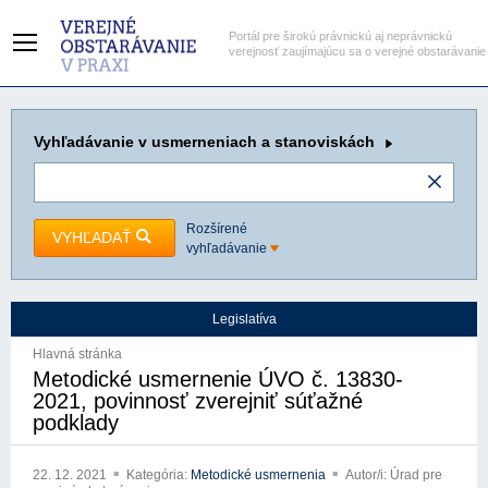
Portál pre širokú právnickú aj neprávnickú
verejnosť zaujímajúcu sa o verejné obstarávanie
Vyhľadávanie
v usmerneniach a stanoviskách
Rozšírené
VYHĽADAŤ
vyhľadávanie
Legislatíva
Hlavná stránka
Metodické usmernenie ÚVO č. 13830-
2021, povinnosť zverejniť súťažné
podklady
22. 12. 2021
Kategória:
Metodické usmernenia
Autor/i: Úrad pre