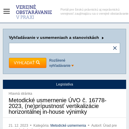
Portál pre širokú právnickú aj neprávnickú
verejnosť zaujímajúcu sa o verejné obstarávanie
Vyhľadávanie
v usmerneniach a stanoviskách
Rozšírené
VYHĽADAŤ
vyhľadávanie
Legislatíva
Hlavná stránka
Metodické usmernenie ÚVO č. 16778-
2023, (ne)prípustnosť vertikalizácie
horizontálnej in-house výnimky
21. 12. 2023
Kategória:
Metodické usmernenia
Autor/i: Úrad pre