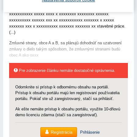
s.r.o. Obec B je jediným spoločníkom v obecnom podniku Obecné
služby B, s.r.o., pričom v obecnom podniku vykonáva plný rozsxx
xxxxxxxxxxx xxxxx xxxx x xxxxxxxx xxxxxxxx xxxxxx
xxxxxxxxxx xxxxxx xxx xx xxxxxxxxxxx xxxxxxx x xxxxx
xxxxxxx xxx x xxxxxxxxxx xxxxxxx xxxxxxx xx xtavebné práce.
(...)
Zmluvné strany, obce A a B, sa plánujú dohodnúť na uzatvorení
zmluvy o dielo takým spôsobom, že zmluvnými stranami budú
obec A ako oxxx
Pre zobrazenie článku nemáte dostatočné oprávnenia.
Odomknite si prístup k odbornému obsahu na portáli.
Prístup k obsahu portálu majú len registrovaní používatelia
portálu. Pokiaľ ste už zaregistrovaný, stačí sa prihlásiť.
Ak ešte nemáte prístup k obsahu portálu, využite 10-dňovú
demo licenciu zdarma (stačí sa zaregistrovať).
Registrácia
Prihlásenie