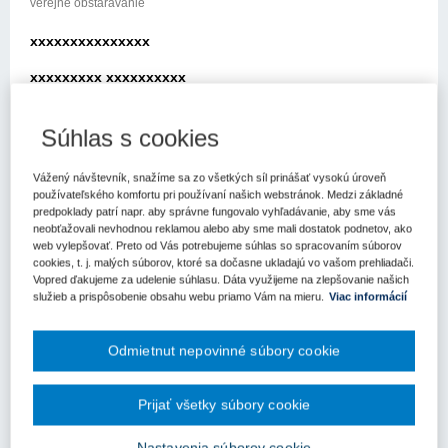
verejné obstarávanie
xxxxxxxxxxxxxxx
xxxxxxxxx xxxxxxxxxx
xxxxx xxx xxxxxxx xxxxxxxxxxxx
Súhlas s cookies
xxxxxxxxxxx xxxxxxxxxx
Vážený návštevník, snažíme sa zo všetkých síl prinášať vysokú úroveň
xxxxxxxxxxxxx xxxxxx xx xxx xxxxxxxxxx xxx xx xxrátili na Úrad
používateľského komfortu pri používaní našich webstránok. Medzi základné
pre verejné obstarávanie (ďalej len „úrad“) so žiadosťou o
predpoklady patrí napr. aby správne fungovalo vyhľadávanie, aby sme vás
metodické usmernenie k aplikácii zákona č. 343/2015 Z.z. o
neobťažovali nevhodnou reklamou alebo aby sme mali dostatok podnetov, ako
verejnom obstaráxxxx x x xxxxx x xxxxxxxx xxxxxxxxxx xxxxxxx
web vylepšovať. Preto od Vás potrebujeme súhlas so spracovaním súborov
x xxxxx xxxxxxxxxx xxxxxxxxx xxxxxx xxx xxxxxx x xxxxxxxx
cookies, t. j. malých súborov, ktoré sa dočasne ukladajú vo vašom prehliadači.
Vopred ďakujeme za udelenie súhlasu. Dáta využijeme na zlepšovanie našich
xxxxxxxxxxxx xxxxx xxxxxxx
služieb a prispôsobenie obsahu webu priamo Vám na mieru.
Viac informácií
xx xxxxx xxxxxxxx xxpisujete nasledujúcu situáciu, cit.:
Odmietnut nepovinné súbory cookie
„Obec A plánuje zadať zákazku na dobudovanie svojej materskej
školy inému verejnému obstarávateľovi, susednxx xxxx xx xxxx x
xxxxxxxxx xxxxxxxxxxxx xxxxxxxxxx xx xxxxxxxxxx
Prijať všetky súbory cookie
xxxxxxxxxx xxxxxxxxxx xxxxx xxxxx xxxxxxxx xxxxxxx
xxxxxxxxxxxxxxx xxxxxx xxxxxxho podniku, Obecné služby B,
Nastavenia súborov cookie