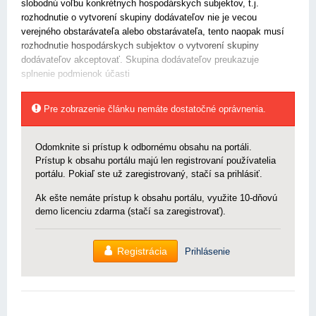
slobodnú voľbu konkrétnych hospodárskych subjektov, t.j.
rozhodnutie o vytvorení skupiny dodávateľov nie je vecou
verejného obstarávateľa alebo obstarávateľa, tento naopak musí
rozhodnutie hospodárskych subjektov o vytvorení skupiny
dodávateľov akceptovať. Skupina dodávateľov preukazuje
splnenie podmienok účasti
Pre zobrazenie článku nemáte dostatočné oprávnenia.
Odomknite si prístup k odbornému obsahu na portáli.
Prístup k obsahu portálu majú len registrovaní používatelia
portálu. Pokiaľ ste už zaregistrovaný, stačí sa prihlásiť.
Ak ešte nemáte prístup k obsahu portálu, využite 10-dňovú
demo licenciu zdarma (stačí sa zaregistrovať).
Registrácia
Prihlásenie