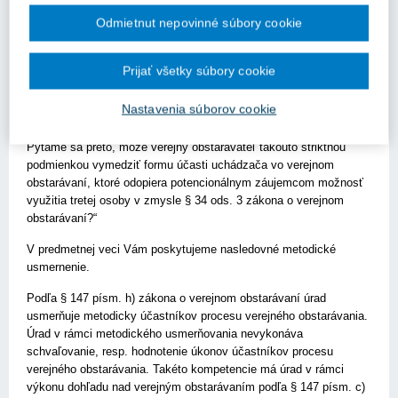
uvedený konkrétny uchádzač, ktorý predkladá ponuku do
Odmietnut nepovinné súbory cookie
verejného obstarávania. Z verejne dostupných zdrojov je zrejmé,
že takýmto certifikátom disponuje len jedna spoločnosť so sídlom
na území SR. Verejný obstarávateľ zároveň podotýka, že každý
Prijať všetky súbory cookie
potencionálny záujemca môže využiť § 37 ods. 3 zákona o
verejnom obstarávaní a vytvoriť skupinu dodávateľov s
Nastavenia súborov cookie
hospodárskym subjektom, ktorý daný certifikát má.
Pýtame sa preto, môže verejný obstarávateľ takouto striktnou
podmienkou vymedziť formu účasti uchádzača vo verejnom
obstarávaní, ktoré odopiera potencionálnym záujemcom možnosť
využitia tretej osoby v zmysle § 34 ods. 3 zákona o verejnom
obstarávaní?“
V predmetnej veci Vám poskytujeme nasledovné metodické
usmernenie.
Podľa § 147 písm. h) zákona o verejnom obstarávaní úrad
usmerňuje metodicky účastníkov procesu verejného obstarávania.
Úrad v rámci metodického usmerňovania nevykonáva
schvaľovanie, resp. hodnotenie úkonov účastníkov procesu
verejného obstarávania. Takéto kompetencie má úrad v rámci
výkonu dohľadu nad verejným obstarávaním podľa § 147 písm. c)