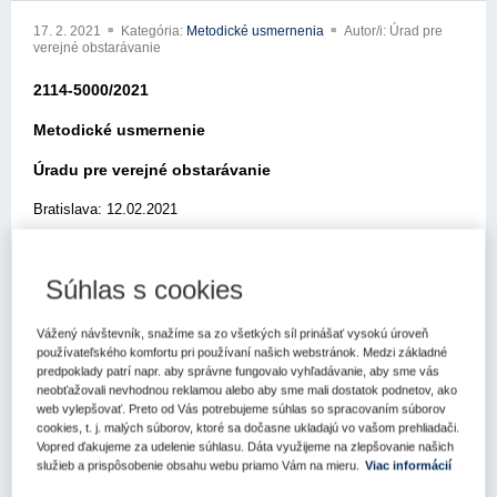
17. 2. 2021
Kategória:
Metodické usmernenia
Autor/i: Úrad pre
verejné obstarávanie
2114-5000/2021
Metodické usmernenie
Úradu pre verejné obstarávanie
Bratislava: 12.02.2021
Elektronickou poštou z 25.01.2021 ste sa obrátili na Úrad pre
verejné obstarávanie (ďalej len „úrad“) so žiadosťou o usmernenie
Súhlas s cookies
k aplikácii zákona č. 343/2015 Z.z. o verejnom obstarávaní a o
zmene a doplnení niektorých zákonov v znení neskorších
Vážený návštevník, snažíme sa zo všetkých síl prinášať vysokú úroveň
predpisov (ďalej len „zákon o verejnom obstarávaní“).
používateľského komfortu pri používaní našich webstránok. Medzi základné
predpoklady patrí napr. aby správne fungovalo vyhľadávanie, aby sme vás
Skutkový stav žiadosti, cit.: “Verejný obstarávateľ požaduje v
neobťažovali nevhodnou reklamou alebo aby sme mali dostatok podnetov, ako
zmysle preukázania podmienok účasti týkajúcich sa technickej a
web vylepšovať. Preto od Vás potrebujeme súhlas so spracovaním súborov
odbornej spôsobilosti preukázanie realizácie referenčnej stavby za
cookies, t. j. malých súborov, ktoré sa dočasne ukladajú vo vašom prehliadači.
predchádzajúcich 5 rokov od vyhlásenia verejného obstarávania.
Vopred ďakujeme za udelenie súhlasu. Dáta využijeme na zlepšovanie našich
Podmienkou referenčnej stavby je certifikát vydaný Svetovou
služieb a prispôsobenie obsahu webu priamo Vám na mieru.
Viac informácií
atletikou WA, kde na mieste zhotoviteľ / inštalátor musí byť