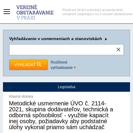
Portál pre širokú právnickú aj neprávnickú
verejnosť zaujímajúcu sa o verejné obstarávanie
Vyhľadávanie
v usmerneniach a stanoviskách
Rozšírené
VYHĽADAŤ
vyhľadávanie
Legislatíva
Hlavná stránka
Metodické usmernenie ÚVO č. 2114-
2021, skupina dodávateľov, technická a
odborná spôsobilosť - využitie kapacít
inej osoby, požiadavky aby podstatné
úlohy vykonal priamo sám uchádzač