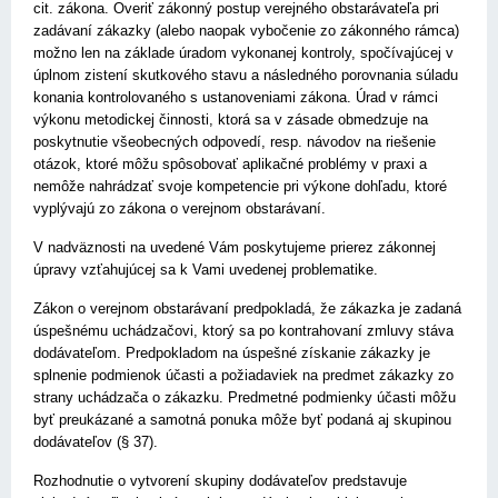
cit. zákona. Overiť zákonný postup verejného obstarávateľa pri
zadávaní zákazky (alebo naopak vybočenie zo zákonného rámca)
možno len na základe úradom vykonanej kontroly, spočívajúcej v
úplnom zistení skutkového stavu a následného porovnania súladu
konania kontrolovaného s ustanoveniami zákona. Úrad v rámci
výkonu metodickej činnosti, ktorá sa v zásade obmedzuje na
poskytnutie všeobecných odpovedí, resp. návodov na riešenie
otázok, ktoré môžu spôsobovať aplikačné problémy v praxi a
nemôže nahrádzať svoje kompetencie pri výkone dohľadu, ktoré
vyplývajú zo zákona o verejnom obstarávaní.
V nadväznosti na uvedené Vám poskytujeme prierez zákonnej
úpravy vzťahujúcej sa k Vami uvedenej problematike.
Zákon o verejnom obstarávaní predpokladá, že zákazka je zadaná
úspešnému uchádzačovi, ktorý sa po kontrahovaní zmluvy stáva
dodávateľom. Predpokladom na úspešné získanie zákazky je
splnenie podmienok účasti a požiadaviek na predmet zákazky zo
strany uchádzača o zákazku. Predmetné podmienky účasti môžu
byť preukázané a samotná ponuka môže byť podaná aj skupinou
dodávateľov (§ 37).
Rozhodnutie o vytvorení skupiny dodávateľov predstavuje