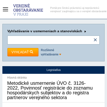
Portál pre širokú právnickú aj neprávnickú
verejnosť zaujímajúcu sa o verejné obstarávanie
Vyhľadávanie
v usmerneniach a stanoviskách
Rozšírené
VYHĽADAŤ
vyhľadávanie
Legislatíva
Hlavná stránka
Metodické usmernenie ÚVO č. 3126-
2022, Povinnosť registrácie do zoznamu
hospodárskych subjektov a do registra
partnerov verejného sektora