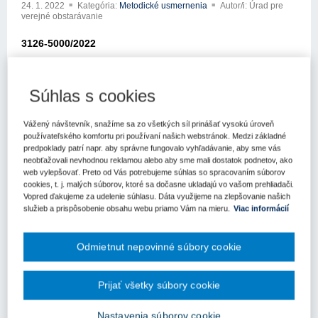
24. 1. 2022
Kategória:
Metodické usmernenia
Autor/i: Úrad pre
verejné obstarávanie
3126-5000/2022
Metodické usmernenie
Súhlas s cookies
Úradu pre verejné obstarávanie
Bratislava: 24.01.2022
Vážený návštevník, snažíme sa zo všetkých síl prinášať vysokú úroveň
používateľského komfortu pri používaní našich webstránok. Medzi základné
Elektronickou poštou zo dňa 28.12.2021 ste sa obrátili na Úrad pre
predpoklady patrí napr. aby správne fungovalo vyhľadávanie, aby sme vás
verejné obstarávanie (ďalej len „úrad“) so žiadosťou o usmernenie
neobťažovali nevhodnou reklamou alebo aby sme mali dostatok podnetov, ako
k aplikácii zákona č. 343/2015 Z.z. o verejnom obstarávaní a o
web vylepšovať. Preto od Vás potrebujeme súhlas so spracovaním súborov
cookies, t. j. malých súborov, ktoré sa dočasne ukladajú vo vašom prehliadači.
zmene a doplnení niektorých zákonov v znení neskorších
Vopred ďakujeme za udelenie súhlasu. Dáta využijeme na zlepšovanie našich
predpisov (ďalej len „zákon o verejnom obstarávaní“).
služieb a prispôsobenie obsahu webu priamo Vám na mieru.
Viac informácií
Vo svojej žiadosti uvádzate nasledovné:
Odmietnut nepovinné súbory cookie
„Chcel by som sa opýtať, či zahraničná firma, ak chce pôsobiť na
SK, má povinnosť zapísať sa medzi hospodárske subjekty na
ÚVO, na niektorý z týchto registrov;
Prijať všetky súbory cookie
https://www.uvo.gov.sk/zaujemcauchadzac/registre-o-
podnikateloch-vedene-uradom-3cc.htmi Alebo stačí aj zápis v
Nastavenia súborov cookie