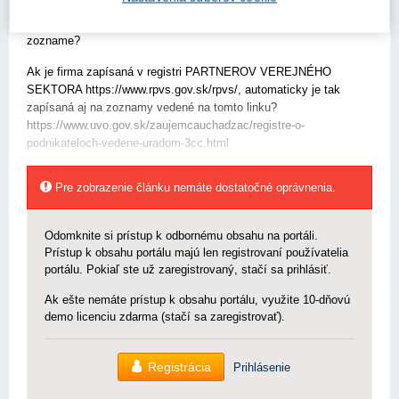
tomto registri PARTNEROV VEREJNÉHO SEKTORA:
https://www.rpvs.gov.sk/rpvs/ Stačí byť zapísaný v tomto
zozname?
Ak je firma zapísaná v registri PARTNEROV VEREJNÉHO
SEKTORA https://www.rpvs.gov.sk/rpvs/, automaticky je tak
zapísaná aj na zoznamy vedené na tomto linku?
https://www.uvo.gov.sk/zaujemcauchadzac/registre-o-
podnikateloch-vedene-uradom-3cc.html
Pre zobrazenie článku nemáte dostatočné oprávnenia.
Odomknite si prístup k odbornému obsahu na portáli.
Prístup k obsahu portálu majú len registrovaní používatelia
portálu. Pokiaľ ste už zaregistrovaný, stačí sa prihlásiť.
Ak ešte nemáte prístup k obsahu portálu, využite 10-dňovú
demo licenciu zdarma (stačí sa zaregistrovať).
Registrácia
Prihlásenie