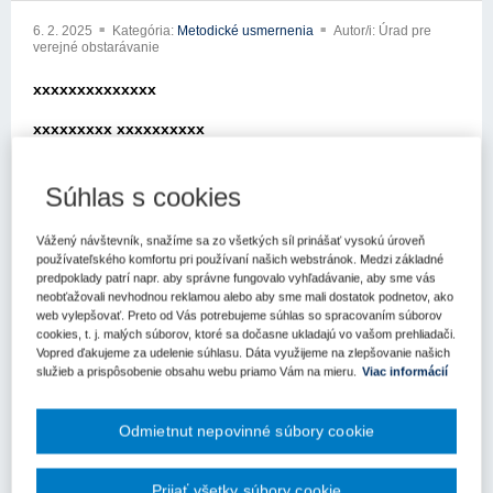
6. 2. 2025
Kategória:
Metodické usmernenia
Autor/i: Úrad pre
verejné obstarávanie
xxxxxxxxxxxxxx
xxxxxxxxx xxxxxxxxxx
xxxxx xxx xxxxxxx xxxxxxxxxxxx
Súhlas s cookies
xxxxxxxxxxx xxxxxxxxxx
Vážený návštevník, snažíme sa zo všetkých síl prinášať vysokú úroveň
xxx xxxxxxxxxx xxx xx xxxxxxxx xx xxxx xxx xxxxxxx
používateľského komfortu pri používaní našich webstránok. Medzi základné
obstarávanie (ďalej len „úrad“) so žiadosťou o metodické
predpoklady patrí napr. aby správne fungovalo vyhľadávanie, aby sme vás
usmernenie k aplikácii zákona č. 343/2015 Z.z. o verejnom
neobťažovali nevhodnou reklamou alebo aby sme mali dostatok podnetov, ako
obstarávaní a o zmene a doplnení nixxxxxxxx xxxxxxx x xxxxx
web vylepšovať. Preto od Vás potrebujeme súhlas so spracovaním súborov
xxxxxxxxxx xxxxxxxxx xxxxxx xxx xxxxxx x xxxxxxxx
cookies, t. j. malých súborov, ktoré sa dočasne ukladajú vo vašom prehliadači.
Vopred ďakujeme za udelenie súhlasu. Dáta využijeme na zlepšovanie našich
xxxxxxxxxxxxxx
služieb a prispôsobenie obsahu webu priamo Vám na mieru.
Viac informácií
x xxxxxxxx xxxxxxxxx xxxxx
Odmietnut nepovinné súbory cookie
xxxxxx xxxx
xxxxxxxxxx xx xxrátiť sa na Vás so žiadosťou o metodické
Prijať všetky súbory cookie