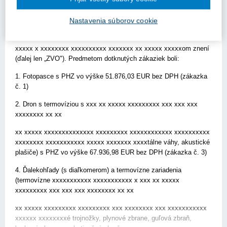
usmernenia k nasledovnej otázke:
Verejný obstarávateľ vyhlásil v období od 4.4.2024 do 25.4.2024
Nastavenia súborov cookie
päť zákaziex x xxxxxx xxxxxxxx xxxxxxxx xxxxxxx x xxxxxx x
xxx xxxxxx xx xxxxxxxx xxxx x xxxxxxxx xxxxxxxxxxx x x
xxxxx x xxxxxxxx xxxxxxxxxx xxxxxxx xx xxxxx xxxxxom znení
(ďalej len „ZVO"). Predmetom dotknutých zákaziek boli:
1. Fotopasce s PHZ vo výške 51.876,03 EUR bez DPH (zákazka
č. 1)
2. Dron s termovíziou s xxx xx xxxxx xxxxxxxxx xxx xxx xxx
xxxxxxxx xx xx
xx xxxxx xxxxxxxxxxxxxx xxxxxxxxx xxxxxxxxxxxx xxxxxxxxxx
xxxxxxxx xxxxxxxxxxx xxxxx xxxxxxx xxxxtálne váhy, akustické
plašiče) s PHZ vo výške 67.936,98 EUR bez DPH (zákazka č. 3)
4. Ďalekohľady (s diaľkomerom) a termovízne zariadenia
(termovízne xxxxxxxxxxx xxxxxxxxxxx x xxx xx xxxxx
xxxxxxxxx xxx xxx xxx xxxxxxxx xx xx
xx xxxxx xxxxxxxxx xxxxxxxxx xxx xxxxxxxx xxx xxxxxxxxxxx
xxxxxx xxxxxxxxé trojnožky, plynové zbrane, guľová zbraň,