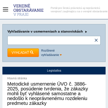
Portál pre širokú právnickú aj neprávnickú
verejnosť zaujímajúcu sa o verejné obstarávanie
Vyhľadávanie
v usmerneniach a stanoviskách
Rozšírené
VYHĽADAŤ
vyhľadávanie
Legislatíva
Hlavná stránka
Metodické usmernenie ÚVO č. 3886-
2025, posúdenie tvrdenia, že zákazky
mohli byť vyhlásené samostatne a
nedošlo k neoprávnenému rozdeleniu
predmetu zákazky