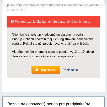
usmernenia. Chcem si overiť, či obstaranie/náklady súvisiace s
plnením tejto zmluvy mám do Informácií o hodnote zákazky/časti
zadávať od z
Pre zobrazenie článku nemáte dostatočné oprávnenia.
Odomknite si prístup k odbornému obsahu na portáli.
Prístup k obsahu portálu majú len registrovaní používatelia
portálu. Pokiaľ ste už zaregistrovaný, stačí sa prihlásiť.
Ak ešte nemáte prístup k obsahu portálu, využite 10-dňovú
demo licenciu zdarma (stačí sa zaregistrovať).
Registrácia
Prihlásenie
Bezplatný odpovedný servis pre predplatiteľov