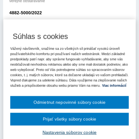
verejné obstarávanie
4882-5000/2022
Metodické usmernenie
Súhlas s cookies
Úradu pre verejné obstarávanie
Bratislava: 28.02.2022
Vážený návštevník, snažíme sa zo všetkých síl prinášať vysokú úroveň
používateľského komfortu pri používaní našich webstránok. Medzi základné
Elektronickou poštou zo dňa 26.01.2022 ste sa obrátili na Úrad pre
predpoklady patrí napr. aby správne fungovalo vyhľadávanie, aby sme vás
verejné obstarávanie (ďalej len „úrad“) so žiadosťou o usmernenie
neobťažovali nevhodnou reklamou alebo aby sme mali dostatok podnetov, ako
k aplikácii zákona č. 343/2015 Z.z. o verejnom obstarávaní a o
web vylepšovať. Preto od Vás potrebujeme súhlas so spracovaním súborov
cookies, t. j. malých súborov, ktoré sa dočasne ukladajú vo vašom prehliadači.
zmene a doplnení niektorých zákonov v znení neskorších
Vopred ďakujeme za udelenie súhlasu. Dáta využijeme na zlepšovanie našich
predpisov (ďalej len „zákon o verejnom obstarávaní“).
služieb a prispôsobenie obsahu webu priamo Vám na mieru.
Viac informácií
Vo svojej žiadosti uvádzate nasledovné:
Odmietnut nepovinné súbory cookie
„Dovoľujem si Vás poprosiť o informáciu ku súhrnným správam,
konkrétne k časti Informácie o hodnote zákazky/časti (bez DPH):
Prijať všetky súbory cookie
V prípade, že bývala kolegyňa nenahlásila Zmluvu na
ÚVO/prípadne nemám vedomosť, či nahlásila. Postupujem tak, že
Nastavenia súborov cookie
kvartálne nahlasujem čiastkové náklady podľa metodického