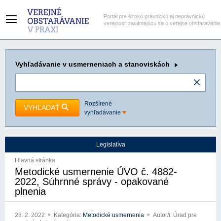
Portál pre širokú právnickú aj neprávnickú
verejnosť zaujímajúcu sa o verejné obstarávanie
Vyhľadávanie
v usmerneniach a stanoviskách
Rozšírené
VYHĽADAŤ
vyhľadávanie
Legislatíva
Hlavná stránka
Metodické usmernenie ÚVO č. 4882-
2022, Súhrnné správy - opakované
plnenia
28. 2. 2022
Kategória:
Metodické usmernenia
Autor/i: Úrad pre