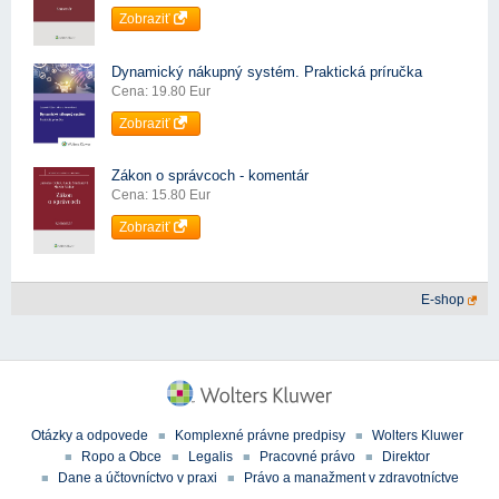
Zobraziť
Dynamický nákupný systém. Praktická príručka
Cena: 19.80 Eur
Zobraziť
Zákon o správcoch - komentár
Cena: 15.80 Eur
Zobraziť
E-shop
Otázky a odpovede
Komplexné právne predpisy
Wolters Kluwer
Ropo a Obce
Legalis
Pracovné právo
Direktor
Dane a účtovníctvo v praxi
Právo a manažment v zdravotníctve