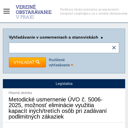
Portál pre širokú právnickú aj neprávnickú
verejnosť zaujímajúcu sa o verejné obstarávanie
Vyhľadávanie
v usmerneniach a stanoviskách
Rozšírené
VYHĽADAŤ
vyhľadávanie
Legislatíva
Hlavná stránka
Metodické usmernenie ÚVO č. 5006-
2025, možnosť eliminácie využitia
kapacít iných/tretích osôb pri zadávaní
podlimitných zákaziek