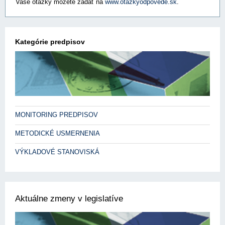
Vaše otázky môžete zadať na
www.otazkyodpovede.sk
.
Kategórie predpisov
MONITORING PREDPISOV
METODICKÉ USMERNENIA
VÝKLADOVÉ STANOVISKÁ
Aktuálne zmeny v legislatíve