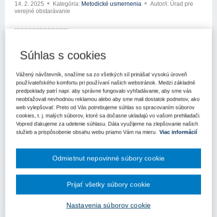
14. 2. 2025
Kategória:
Metodické usmernenia
Autor/i: Úrad pre
verejné obstarávanie
xxxxxxxxxxxxxx
xxxxxxxxx xxxxxxxxxx
Súhlas s cookies
xxxxx xxx xxxxxxx xxxxxxxxxxxx
Vážený návštevník, snažíme sa zo všetkých síl prinášať vysokú úroveň
xxxxxxxxxxx xxxxxxxxxx
používateľského komfortu pri používaní našich webstránok. Medzi základné
predpoklady patrí napr. aby správne fungovalo vyhľadávanie, aby sme vás
xxxxxxxxxxxxx xxxxxx xx xxx xxxxxxxxxx xxx xx xxxátili na
neobťažovali nevhodnou reklamou alebo aby sme mali dostatok podnetov, ako
web vylepšovať. Preto od Vás potrebujeme súhlas so spracovaním súborov
Úrad pre verejné obstarávanie (ďalej len „úrad“) so žiadosťou k
cookies, t. j. malých súborov, ktoré sa dočasne ukladajú vo vašom prehliadači.
aplikácii zákona č. 343/2015 Z.z. o verejnom obstarávaní a o
Vopred ďakujeme za udelenie súhlasu. Dáta využijeme na zlepšovanie našich
zmene a doplnení nxxxxxxxxx xxxxxxx x xxxxx xxxxxxxxxx
služieb a prispôsobenie obsahu webu priamo Vám na mieru.
Viac informácií
xxxxxxxxx xxxxxx xxx xxxxxx x xxxxxxxx xxxxxxxxxxxxxx
xxxxxxxx xxxx xxxxxxxxx xxxxx
Odmietnut nepovinné súbory cookie
xx xxxx xxxxxxx xxxxxxxxateľ v rámci podlimitnej zákazky na
uskutočnenie stavebných prác v súťažných podkladoch určiť, že
Prijať všetky súbory cookie
uchádzač na preukázanie finančného a ekonomického xxxxxxxxxx
xxxxxx xxxxxx xxxxxx xxxx xxxxxx
Nastavenia súborov cookie