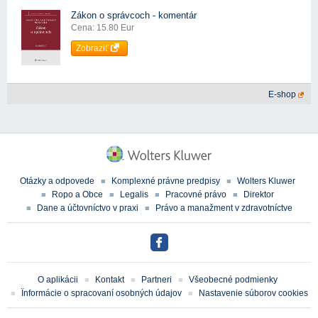
Zákon o správcoch - komentár
Cena: 15.80 Eur
Zobraziť
E-shop
Otázky a odpovede
Komplexné právne predpisy
Wolters Kluwer
Ropo a Obce
Legalis
Pracovné právo
Direktor
Dane a účtovníctvo v praxi
Právo a manažment v zdravotníctve
O aplikácii
Kontakt
Partneri
Všeobecné podmienky
Ïnformácie o spracovaní osobných údajov
Nastavenie súborov cookies