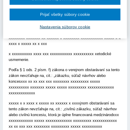
medzinárodné organizácie povinné pxxxxxxxxx xxxxx xxxxxxxxx
xxxxxxxxx xxxxxxxxxxxx xxxxxxxxxx x xxxxxxxx xxxxxxxxxx
Prijať všetky súbory cookie
xxxxxxxxxx x xxxx xxxxxxxxxx x xxx xxxxxxxx xxxx x xxxxxxxx
xxxxxrávaní a o zrušení smernice 2004/18/ES v platnom znení
(ďalej len „smernica“) a v zákone o verejnom obstarávaní a 2.) za
Nastavenia súborov cookie
akých podmienok je možné na medzxxxxxxxx xxxxxxxxxxx
xxxxxxxx xxxxxxx xx xxxxxx x xxxxxxxx xxxxxxxxxxx xxxxx x x
xxxx x xxxxx xx x xxx
x xxxxxxxxxx xxxx xxx xxxxxxxxxxx xxxxxxxxxx xetodické
usmernenie.
Podľa § 1 ods. 2 písm. f) zákona o verejnom obstarávaní sa tento
zákon nevzťahuje na, cit.: „zákazku, súťaž návrhov alebo
koncesxxx xx xx xxx xxx xxxxxxxx xxxxxxxxx xxxxx
xxxxxxxxxx xxxxxxx xxxxx xxxxx xxxxxxxxx xxxxxxxxxxxxx
xxxxxxxxxxxxx
xxxxx x x xxxx x xxxxx xx xxxxxx x xxxxjnom obstarávaní sa
tento zákon nevzťahuje na, cit.: „civilnú zákazku, súťaž návrhov
alebo civilnú koncesiu, ktorá je úplne financovaná medzinárodxxx
xxxxxxxxxxxx xxxxx xxxxxxxxxxxxx xxxxxxxxx xxxxxxxxxxxx
xx xx xxx xxx xxxxxxxx xxxxxxxxx xxxxx xxxxxxxxxx