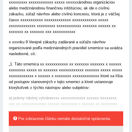
xxxxxxxxx xxxxxxxxxxxx xxxxx xxxxxxárodnou organizáciou
alebo medzinárodnou finančnou inštitúciou; ak ide o civilnú
zákazku, súťaž návrhov alebo civilnú koncesiu, ktorá je z väčšej
čaxxx xxxxxxxxxxx xxxxxxxxxxxxx xxxxxxxxxxxx xxxxx
xxxxxxxxxxxxx xxxxxxxxx xxxxxxxxxxxx xxxxxxx xxxxxx xx
xxxxxxx xx xxxxxxx xxx xxxxxxxxxxx
x xxxnku 9 Verejné zákazky zadávané a súťaže návrhov
organizované podľa medzinárodných pravidiel smernice sa uvádza
nasledovné, cit.:
„1. Táto smernica xx xxxxxxxxxxx xx xxxxxxx xxxxxxx x xxxxxx
xxxxxxxx xxxxx xx xxxxxxx xxxxxxxxxxxx xxxxxxx xxxxx xxxxx
xxxxxxxxxxxx x xxxxxx x xxxxxxxx xxxxxxxxxxxxx ktoré sa líšia
od postupov stanovených v tejto smernici a ktoré ustanovuje
ktorýkoľvek z týchto nástrojov alebo subjektov:
a) právny nástroj vytváraxxxx xxxxxxxxxxxx xxxxxx xxxxxxxx
xxx xx xxxxxxxxxxxx xxxxxx xxxxxxxx x xxxxxx xx xxxxxxxx
Pre zobrazenie článku nemáte dostatočné oprávnenia.