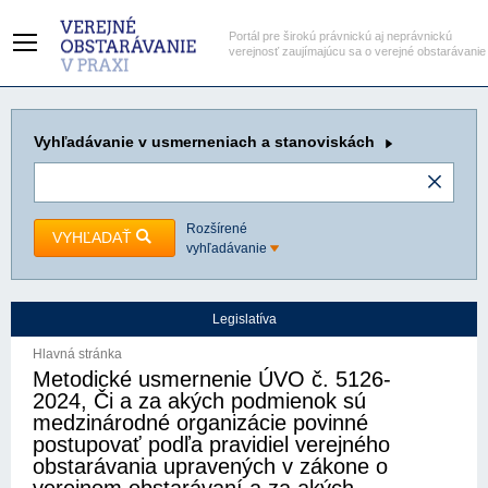
Portál pre širokú právnickú aj neprávnickú
verejnosť zaujímajúcu sa o verejné obstarávanie
Vyhľadávanie
v usmerneniach a stanoviskách
Rozšírené
VYHĽADAŤ
vyhľadávanie
Legislatíva
Hlavná stránka
Metodické usmernenie ÚVO č. 5126-
2024, Či a za akých podmienok sú
medzinárodné organizácie povinné
postupovať podľa pravidiel verejného
obstarávania upravených v zákone o