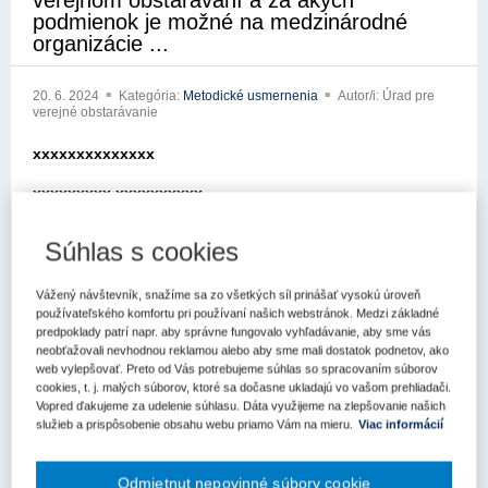
verejnom obstarávaní a za akých
podmienok je možné na medzinárodné
organizácie ...
20. 6. 2024
Kategória:
Metodické usmernenia
Autor/i: Úrad pre
verejné obstarávanie
xxxxxxxxxxxxxx
xxxxxxxxx xxxxxxxxxx
xxxxx xxx xxxxxxx xxxxxxxxxxxx
Súhlas s cookies
xxxxxxxxxxx xxxxxxxxxx
Vážený návštevník, snažíme sa zo všetkých síl prinášať vysokú úroveň
xxx xxxxxxxxxx xxx xx xxxxxxxxxxxxxxx xxxxxx xxxktronických
používateľského komfortu pri používaní našich webstránok. Medzi základné
komunikačných schránok Ústredného portálu verejnej správy
predpoklady patrí napr. aby správne fungovalo vyhľadávanie, aby sme vás
neobťažovali nevhodnou reklamou alebo aby sme mali dostatok podnetov, ako
(eDesk) obrátili na Úrad pre verejné obstarávanie (ďalej len „úrad“)
web vylepšovať. Preto od Vás potrebujeme súhlas so spracovaním súborov
so žiadxxxxx x xxxxxxxxx xxxxxxxxxx x xxxxxxxxx xxxxxx xx
cookies, t. j. malých súborov, ktoré sa dočasne ukladajú vo vašom prehliadači.
xxxxxxxx xxxx x xxxxxxxx xxxxxxxxxxx x x xxxxx x xxxxxxxx
Vopred ďakujeme za udelenie súhlasu. Dáta využijeme na zlepšovanie našich
xxxxxxxxxx xxxxxxx x xxxxx xxxxxxxxxx xxxdpisov (ďalej len
služieb a prispôsobenie obsahu webu priamo Vám na mieru.
Viac informácií
„zákon o verejnom obstarávaní“).
Vo Vašej žiadosti sa dopytujete, 1.) či a za akých podmienok sú
Odmietnut nepovinné súbory cookie