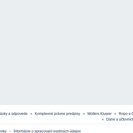
tázky a odpovede
Komplexné právne predpisy
Wolters Kluwer
Ropo a 
Dane a účtovníct
enky
Ïnformácie o spracovaní osobných údajov