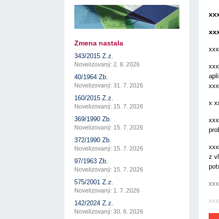
17. 7. 2026
Úrad pre verejné obstarávanie
Výzva č. 3/2026: Podpo
prezentáciu kultúr...
Týždenný súhrn výstupov ÚVO za 27. týždeň
xx
22. 1. 2026
17. 7. 2026
Úrad pre verejné obstarávanie
Otvorenie výzvy na pred
Zelené obstarávanie naráža na bariéry aj obavy
xx
pre spracovanie ...
8. 7. 2026
Úrad pre verejné obstarávanie
22. 1. 2026
Zmena nastala
Predseda ÚVO prehodnotil rozhodnutia týkajúce s
xxx
Výzva na poskytnutie s
konfliktu záujmov
343/2015 Z.z.
potenciálnych c...
8. 7. 2026
Úrad pre verejné obstarávanie
14. 11. 2025
Novelizovaný: 2. 8. 2026
xxx
Tretia výzva v Interre
apl
40/1964 Zb.
regiónu oficiálne vyhlá..
xxx
Novelizovaný: 31. 7. 2026
2. 10. 2025
160/2015 Z.z.
x x
Novelizovaný: 15. 7. 2026
369/1990 Zb.
xxx
Novelizovaný: 15. 7. 2026
pro
372/1990 Zb.
xxx
Novelizovaný: 15. 7. 2026
z v
97/1963 Zb.
pot
Novelizovaný: 15. 7. 2026
575/2001 Z.z.
xxx
Novelizovaný: 1. 7. 2026
xxx
142/2024 Z.z.
Novelizovaný: 30. 6. 2026