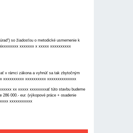
úrad“) so žiadosťou o metodické usmernenie k
í nixxxxxxxx xxxxxxx x xxxxx xxxxxxxxxx
ať v rámci zákona a vyhnúť sa tak zbytočným
x x xxxxxxxxxx xxxxxxxxxx xxxxxxxxxxxxxx
xxxxx xx xxxxx xxxxxxxxať túto stavbu budeme
je 286 000.- eur. (výkopové práce + osadenie
xxxxx xxxxxxxxxxx