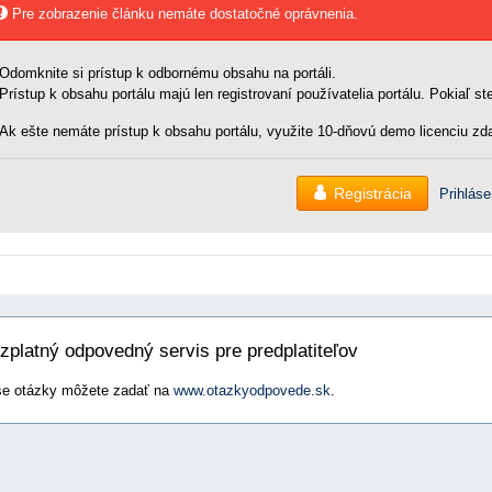
Pre zobrazenie článku nemáte dostatočné oprávnenia.
Odomknite si prístup k odbornému obsahu na portáli.
Prístup k obsahu portálu majú len registrovaní používatelia portálu. Pokiaľ ste
Ak ešte nemáte prístup k obsahu portálu, využite 10-dňovú demo licenciu zda
Registrácia
Prihláse
zplatný odpovedný servis pre predplatiteľov
e otázky môžete zadať na
www.otazkyodpovede.sk
.