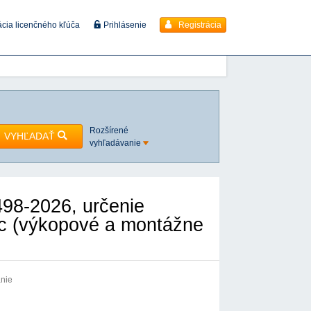
Registrácia
ácia licenčného kľúča
Prihlásenie
Rozšírené
VYHĽADAŤ
vyhľadávanie
98-2026, určenie
c (výkopové a montážne
anie