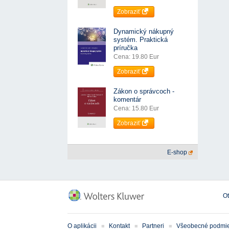
Zobraziť
Dynamický nákupný
systém. Praktická
príručka
Cena: 19.80 Eur
Zobraziť
Zákon o správcoch -
komentár
Cena: 15.80 Eur
Zobraziť
E-shop
O
O aplikácii
Kontakt
Partneri
Všeobecné podmi