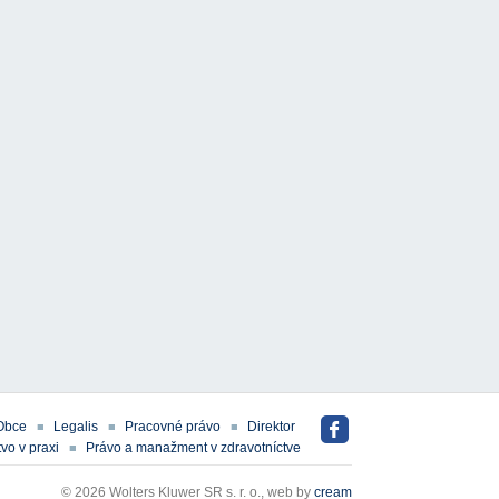
Obce
Legalis
Pracovné právo
Direktor
vo v praxi
Právo a manažment v zdravotníctve
© 2026 Wolters Kluwer SR s. r. o., web by
cream