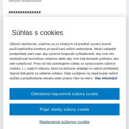
verejné obstarávanie
xxxxxxxxxxxxxx
xxxxxxxxx xxxxxxxxxx
Súhlas s cookies
xxxxx xxx xxxxxxx xxxxxxxxxxxx
xxxxxxxxxxx xxxxxxxxxx
Vážený návštevník, snažíme sa zo všetkých síl prinášať vysokú úroveň
používateľského komfortu pri používaní našich webstránok. Medzi základné
xxx xxxxxxxxxx xxx xx xxxxxxxx xx xxxx xxx xxxxxxé
predpoklady patrí napr. aby správne fungovalo vyhľadávanie, aby sme vás
obstarávanie (ďalej len „úrad“) so žiadosťou o metodické
neobťažovali nevhodnou reklamou alebo aby sme mali dostatok podnetov, ako
web vylepšovať. Preto od Vás potrebujeme súhlas so spracovaním súborov
usmernenie k aplikácii zákona č. 343/2015 Z.z. o verejnom
cookies, t. j. malých súborov, ktoré sa dočasne ukladajú vo vašom prehliadači.
obstarávaní a o zmene a doplnení nxxxxxxxxx xxxxxxx x xxxxx
Vopred ďakujeme za udelenie súhlasu. Dáta využijeme na zlepšovanie našich
xxxxxxxxxx xxxxxxxxx xxxxxx xxx xxxxxx x xxxxxxxx
služieb a prispôsobenie obsahu webu priamo Vám na mieru.
Viac informácií
xxxxxxxxxxxxxx
x xxxxxxxx xxxxxxxxx xxxxx
Odmietnut nepovinné súbory cookie
xxxxxx xxxx
Prijať všetky súbory cookie
xxxxxxx xxx x xxtodické usmernenie ohľadom Oznámenia o
výsledku verejného obstarávania v prípade postupu podľa § 108
Nastavenia súborov cookie
ods. 2 zákona o verejnom obstarávaní.