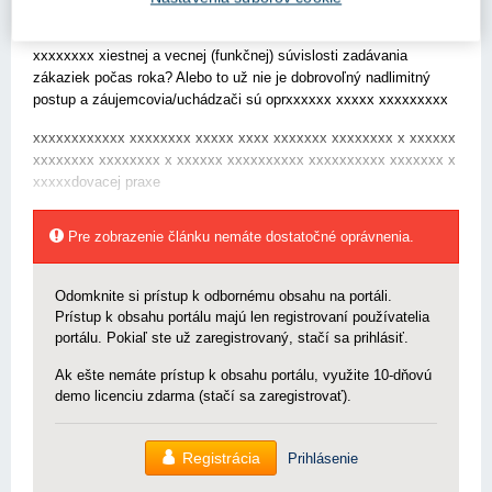
xxxxxxxxx xx xxxxxxxxxxxxx xxxxxxxxx xxxxxxxxxxxx
xxxxxxxx xxxxxxx xxxxxxxx x xxxxxxxxxxxx xxxxxxxx x xxxxxx
xxxxxxxx xiestnej a vecnej (funkčnej) súvislosti zadávania
zákaziek počas roka? Alebo to už nie je dobrovoľný nadlimitný
postup a záujemcovia/uchádzači sú oprxxxxxx xxxxx xxxxxxxxx
xxxxxxxxxxxx xxxxxxxx xxxxx xxxx xxxxxxx xxxxxxxx x xxxxxx
xxxxxxxx xxxxxxxx x xxxxxx xxxxxxxxxx xxxxxxxxxx xxxxxxx x
xxxxxdovacej praxe
Pre zobrazenie článku nemáte dostatočné oprávnenia.
Odomknite si prístup k odbornému obsahu na portáli.
Prístup k obsahu portálu majú len registrovaní používatelia
portálu. Pokiaľ ste už zaregistrovaný, stačí sa prihlásiť.
Ak ešte nemáte prístup k obsahu portálu, využite 10-dňovú
demo licenciu zdarma (stačí sa zaregistrovať).
Registrácia
Prihlásenie