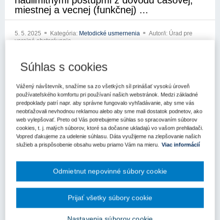
nadlimitnými postupmi z dôvodu časovej,
miestnej a vecnej (funkčnej) ...
5. 5. 2025
Kategória:
Metodické usmernenia
Autor/i: Úrad pre
verejné obstarávanie
xxxxxxxxxxxxxx
Súhlas s cookies
xxxxxxxxx xxxxxxxxxx
Vážený návštevník, snažíme sa zo všetkých síl prinášať vysokú úroveň
xxxxx xxx xxxxxxx xxxxxxxxxxxx
používateľského komfortu pri používaní našich webstránok. Medzi základné
predpoklady patrí napr. aby správne fungovalo vyhľadávanie, aby sme vás
neobťažovali nevhodnou reklamou alebo aby sme mali dostatok podnetov, ako
xxxxxxxxxxx xxxxxxxxxx
web vylepšovať. Preto od Vás potrebujeme súhlas so spracovaním súborov
cookies, t. j. malých súborov, ktoré sa dočasne ukladajú vo vašom prehliadači.
xxx xxxxxxxxxx xxx xx xxxxxxxxxxxxxxx xxxxxx xxxktronických
Vopred ďakujeme za udelenie súhlasu. Dáta využijeme na zlepšovanie našich
komunikačných schránok Ústredného portálu verejnej správy
služieb a prispôsobenie obsahu webu priamo Vám na mieru.
Viac informácií
(eDesk) obrátili na Úrad pre verejné obstarávanie (ďalej len „úrad“)
so žiadxxxxx x xxxxxxxxx xxxxxxxxxx x xxxxxxxxx x x xxxx x
xxxxxx xx xxxxxxxx xxxx x xxxxxxxx xxxxxxxxxxx x x xxxxx x
Odmietnut nepovinné súbory cookie
xxxxxxxx xxxxxxxxxx xxxxxxx x xxxxx xxxxxxších predpisov
(ďalej len „zákon o verejnom obstarávaní“).
Prijať všetky súbory cookie
Vo Vašej žiadosti uvádzate nasledujúcu otázku, cit.: „Je
dobrovoľným nadlimitným postuxxxx xxxx xxx xx xxxxx xxxxx
Nastavenia súborov cookie