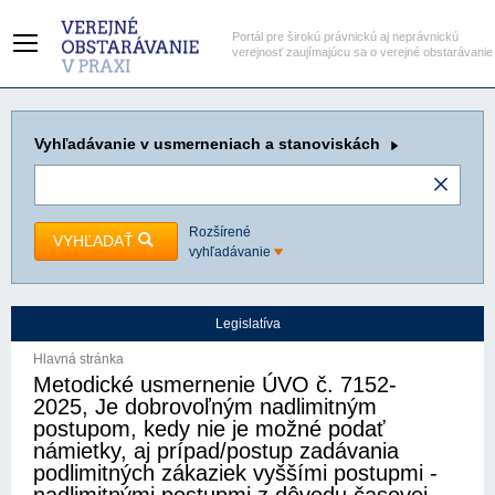
Portál pre širokú právnickú aj neprávnickú
verejnosť zaujímajúcu sa o verejné obstarávanie
Vyhľadávanie
v usmerneniach a stanoviskách
Rozšírené
VYHĽADAŤ
vyhľadávanie
Legislatíva
Hlavná stránka
Metodické usmernenie ÚVO č. 7152-
2025, Je dobrovoľným nadlimitným
postupom, kedy nie je možné podať
námietky, aj prípad/postup zadávania
podlimitných zákaziek vyššími postupmi -