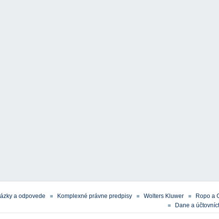
tázky a odpovede
Komplexné právne predpisy
Wolters Kluwer
Ropo a 
Dane a účtovníct