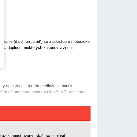
rávanie (ďalej len „úrad“) so žiadosťou o metodické
ne a doplnení niektorých zákonov v znení
ky som zadala termín predloženia ponúk
rajším dátumom mi program ukončil VO, dnes sme
 už zaregistrovaný, stačí sa prihlásiť.