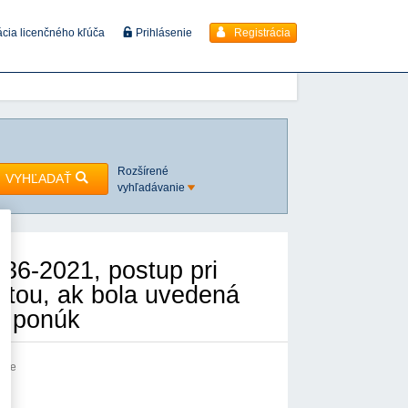
Registrácia
ácia licenčného kľúča
Prihlásenie
Rozšírené
VYHĽADAŤ
vyhľadávanie
36-2021, postup pri
otou, ak bola uvedená
e ponúk
anie