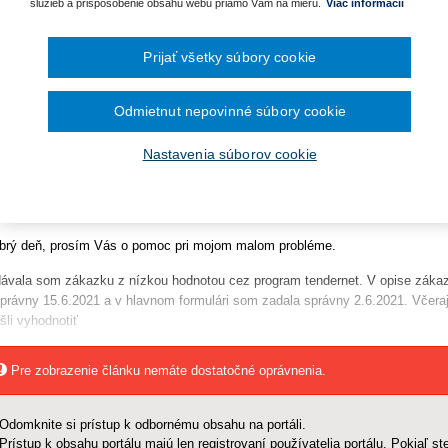
ra pre vybavenie knižníc a
služieb a prispôsobenie obsahu webu priamo Vám na mieru.
Viac informácií
December 2024
todické usmernenie
November 2024
kladanie žiadostí o dotácie
Október 2024
Prijať všetky súbory cookie
adu pre verejné obstarávanie
September 2024
August 2024
a
tislava: 28.06.2021
lužieb pre zhotovenie analýzy
Júl 2024
Odmietnut nepovinné súbory cookie
Jún 2024
Máj 2024
ktronickou poštou zo dňa 03.06.2021 ste sa obrátili na Úrad pre verejné obsta
Apríl 2024
g Programe dunajského
Nastavenia súborov cookie
ernenie k aplikácii zákona č. 343/2015 Z.z. o verejnom obstarávaní a o zme
.
Marec 2024
korších predpisov (ďalej len „zákon o verejnom obstarávaní“).
Február 2024
Január 2024
svojej žiadosti uvádzate, že:
2023
December 2023
brý deň, prosím Vás o pomoc pri mojom malom probléme.
November 2023
Október 2023
ávala som zákazku z nízkou hodnotou cez program tendernet. V opise zákaz
September 2023
právny 15.6.2021 a v hlavnom formulári som zadala správny 2.6.2021. Vče
išli vyhodnotiť
Pre zobrazenie článku nemáte dostatočné oprávnenia.
Odomknite si prístup k odbornému obsahu na portáli.
Prístup k obsahu portálu majú len registrovaní používatelia portálu. Pokiaľ ste