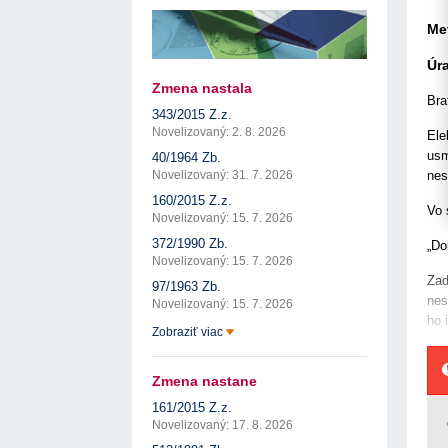
17. 7. 2026
Úrad pre verejné obstarávanie
Výzva č. 3/2026: Podpo
prezentáciu kultúr...
Týždenný súhrn výstupov ÚVO za 27. týždeň
Me
22. 1. 2026
17. 7. 2026
Úrad pre verejné obstarávanie
Otvorenie výzvy na pred
Zelené obstarávanie naráža na bariéry aj obavy
Úr
pre spracovanie ...
8. 7. 2026
Úrad pre verejné obstarávanie
22. 1. 2026
Zmena nastala
Predseda ÚVO prehodnotil rozhodnutia týkajúce s
Bra
Výzva na poskytnutie s
konfliktu záujmov
343/2015 Z.z.
potenciálnych c...
8. 7. 2026
Úrad pre verejné obstarávanie
14. 11. 2025
Novelizovaný: 2. 8. 2026
Ele
Tretia výzva v Interre
usm
40/1964 Zb.
regiónu oficiálne vyhlá..
nes
Novelizovaný: 31. 7. 2026
2. 10. 2025
160/2015 Z.z.
Vo 
Novelizovaný: 15. 7. 2026
372/1990 Zb.
„Do
Novelizovaný: 15. 7. 2026
Zad
97/1963 Zb.
nes
Novelizovaný: 15. 7. 2026
ho 
Zobraziť viac
Zmena nastane
161/2015 Z.z.
Novelizovaný: 17. 8. 2026