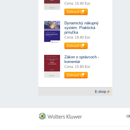
Cena: 15.90 Eur
Zobraziť
Dynamický nákupný
systém. Praktická
príručka
Cena: 19.80 Eur
Zobraziť
Zákon o správcoch -
komentár
Cena: 15.80 Eur
Zobraziť
E-shop
O