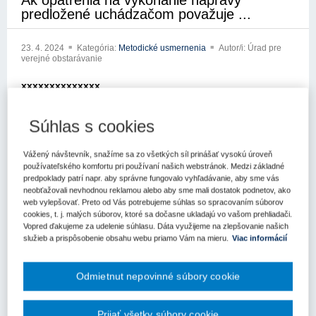
Ak opatrenia na vykonanie nápravy
predložené uchádzačom považuje ...
23. 4. 2024
Kategória:
Metodické usmernenia
Autor/i: Úrad pre
verejné obstarávanie
xxxxxxxxxxxxxx
xxxxxxxxx xxxxxxxxxx
Súhlas s cookies
xxxxx xxx xxxxxxx xxxxxxxxxxxx
Vážený návštevník, snažíme sa zo všetkých síl prinášať vysokú úroveň
xxxxxxxxxxx xxxxxxxxx
používateľského komfortu pri používaní našich webstránok. Medzi základné
predpoklady patrí napr. aby správne fungovalo vyhľadávanie, aby sme vás
xxxxxxxxxxxxx xxxxxx xx xxxxxxxxx xxx xx xx xxx xxxátili so
neobťažovali nevhodnou reklamou alebo aby sme mali dostatok podnetov, ako
žiadosťou o metodické usmernenie k zákonu č. 343/2015 Z.z. o
web vylepšovať. Preto od Vás potrebujeme súhlas so spracovaním súborov
verejnom obstarávaní a o zmene a doplnení niektorých zákonov v
cookies, t. j. malých súborov, ktoré sa dočasne ukladajú vo vašom prehliadači.
Vopred ďakujeme za udelenie súhlasu. Dáta využijeme na zlepšovanie našich
znení neskorších pxxxxxxxx xxxxxx xxx xxxxxx x xxxxxxxx
služieb a prispôsobenie obsahu webu priamo Vám na mieru.
Viac informácií
xxxxxxxxxxxxxx
xx xxxxxx xxxxxxxx xxxxxxxxx xxxxx xx xxxxxx x x xx xxxx x
Odmietnut nepovinné súbory cookie
xxxxx xx xxxxxx xxxxx xxxxxxxx xxxx x xxrejnom obstarávaní v
znení neskorších predpisov (ďalej len „Zákon o VO") môže verejný
obstarávateľ vylúčiť uchádzača z verejného obstarávania, ak sa x
Prijať všetky súbory cookie