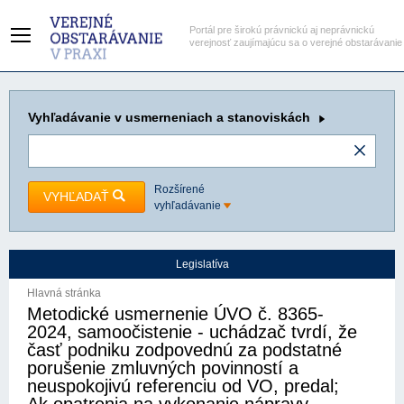
Portál pre širokú právnickú aj neprávnickú
verejnosť zaujímajúcu sa o verejné obstarávanie
Vyhľadávanie
v usmerneniach a stanoviskách
Rozšírené
VYHĽADAŤ
vyhľadávanie
Legislatíva
Hlavná stránka
Metodické usmernenie ÚVO č. 8365-
2024, samoočistenie - uchádzač tvrdí, že
časť podniku zodpovednú za podstatné
porušenie zmluvných povinností a
neuspokojivú referenciu od VO, predal;