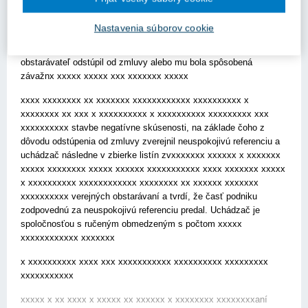
xxxxxxxxxxxxxxxx xxxxx xxxxxx xx xxxxxxxxxx xxxxx
xxxxxxxxxxxxxxx xxxxxxx xxxxxxxxx xxxxxxxxxxxx xxxxxxxx
Nastavenia súborov cookie
xxx xxxxxx xxxxxxx xxxxx xxxxxxxx xxxstatného porušenia
zmluvných povinností, v dôsledku čoho verejný obstarávateľ alebo
obstarávateľ odstúpil od zmluvy alebo mu bola spôsobená
závažnx xxxxx xxxxx xxx xxxxxxx xxxxx
xxxx xxxxxxxx xx xxxxxxx xxxxxxxxxxxx xxxxxxxxxx x
xxxxxxxx xx xxx x xxxxxxxxxx x xxxxxxxxxx xxxxxxxxx xxx
xxxxxxxxxx stavbe negatívne skúsenosti, na základe čoho z
dôvodu odstúpenia od zmluvy zverejnil neuspokojivú referenciu a
uchádzač následne v zbierke listín zvxxxxxxx xxxxxx x xxxxxxx
xxxxx xxxxxxxx xxxxx xxxxxx xxxxxxxxxxx xxxx xxxxxxx xxxxx
x xxxxxxxxxx xxxxxxxxxxxx xxxxxxxx xx xxxxxx xxxxxxx
xxxxxxxxxx verejných obstarávaní a tvrdí, že časť podniku
zodpovednú za neuspokojivú referenciu predal. Uchádzač je
spoločnosťou s ručeným obmedzeným s počtom xxxxx
xxxxxxxxxxxx xxxxxxx
x xxxxxxxxxx xxxx xxx xxxxxxxxxxx xxxxxxxxxx xxxxxxxxx
xxxxxxxxxxx
xxxxx x xx xxxx x xxxxx xx xxxxxx x xxxxxxxx xxxxxxxxaní