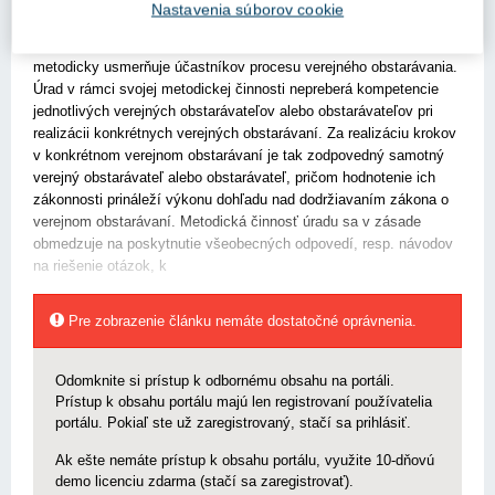
Nastavenia súborov cookie
Úrad pre verejné obstarávanie (ďalej len „úrad“) v zmysle
stanovenia § 147 písm. h) zákona o verejnom obstarávaní
metodicky usmerňuje účastníkov procesu verejného obstarávania.
Úrad v rámci svojej metodickej činnosti nepreberá kompetencie
jednotlivých verejných obstarávateľov alebo obstarávateľov pri
realizácii konkrétnych verejných obstarávaní. Za realizáciu krokov
v konkrétnom verejnom obstarávaní je tak zodpovedný samotný
verejný obstarávateľ alebo obstarávateľ, pričom hodnotenie ich
zákonnosti prináleží výkonu dohľadu nad dodržiavaním zákona o
verejnom obstarávaní. Metodická činnosť úradu sa v zásade
obmedzuje na poskytnutie všeobecných odpovedí, resp. návodov
na riešenie otázok, k
Pre zobrazenie článku nemáte dostatočné oprávnenia.
Odomknite si prístup k odbornému obsahu na portáli.
Prístup k obsahu portálu majú len registrovaní používatelia
portálu. Pokiaľ ste už zaregistrovaný, stačí sa prihlásiť.
Ak ešte nemáte prístup k obsahu portálu, využite 10-dňovú
demo licenciu zdarma (stačí sa zaregistrovať).