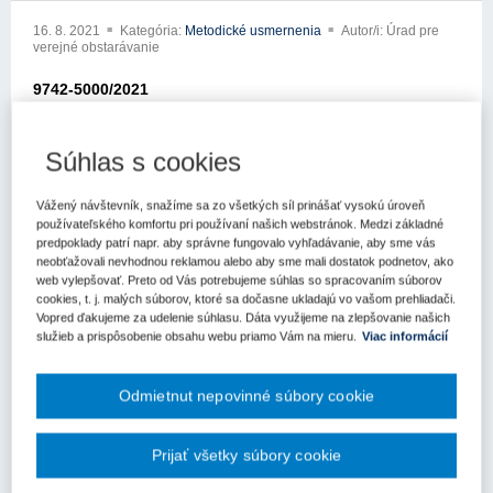
16. 8. 2021
Kategória:
Metodické usmernenia
Autor/i: Úrad pre
verejné obstarávanie
9742-5000/2021
Metodické usmernenie
Súhlas s cookies
Úradu pre verejné obstarávanie
Vážený návštevník, snažíme sa zo všetkých síl prinášať vysokú úroveň
Bratislava: 13.08.2021
používateľského komfortu pri používaní našich webstránok. Medzi základné
predpoklady patrí napr. aby správne fungovalo vyhľadávanie, aby sme vás
Elektronickou poštou zo dňa 03.08.2021 ste sa obrátili na Úrad pre
neobťažovali nevhodnou reklamou alebo aby sme mali dostatok podnetov, ako
verejné obstarávanie (ďalej len „úrad“) so žiadosťou o usmernenie
web vylepšovať. Preto od Vás potrebujeme súhlas so spracovaním súborov
k aplikácii zákona č. 343/2015 Z.z. o verejnom obstarávaní a o
cookies, t. j. malých súborov, ktoré sa dočasne ukladajú vo vašom prehliadači.
zmene a doplnení niektorých zákonov v znení neskorších
Vopred ďakujeme za udelenie súhlasu. Dáta využijeme na zlepšovanie našich
predpisov (ďalej len „zákon o verejnom obstarávaní“).
služieb a prispôsobenie obsahu webu priamo Vám na mieru.
Viac informácií
Ako poslanec subjektov územnej samosprávy sa pýtate, či sa
môže verejného obstarávania na stavebné práce - cca 48 000 €
Odmietnut nepovinné súbory cookie
zúčastniť firma, ktorá má nedoplatky na daniach a odvodoch.
Prijať všetky súbory cookie
V predmetnej veci Vám poskytujeme nasledovné metodické
usmernenie.