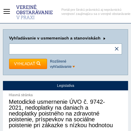
Portál pre širokú právnickú aj neprávnickú
verejnosť zaujímajúcu sa o verejné obstarávanie
Vyhľadávanie
v usmerneniach a stanoviskách
Rozšírené
VYHĽADAŤ
vyhľadávanie
Legislatíva
Hlavná stránka
Metodické usmernenie ÚVO č. 9742-
2021, nedoplatky na daniach a
nedoplatky poistného na zdravotné
poistenie, príspevkov na sociálne
poistenie pri zákazke s nízkou hodnotou