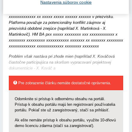
Nastavenia súborov cookie
dxxxxxxxxx xx xxx xxx xx xxxxxxxxxx xxxxxxxxxxxxxx
xxxxxxxxx xxxxxxxx xxxxxxxxxxxxxxxxxxx xxxxxxxxx xx x
xxxxxxxxxxxxx xx xxxxx xxxxx xxxxxx xxxxxx v priezvisku.
Platforma považuje za potencionálny konflikt záujmov aj
priezviská obdobné znejúce (napríklad X. Martinková - X.
Martinkovič). HM BA pxx xxxxx xxxxxxxx xxx xxxxxxxxxxxx x
xxxxxxxx xxxxxxxxx xxxxxxxxxxx xxxxxxx xx xxxxxxx xxxxxxxx
xxxxxxxxxxxxx xxxxxxxxxxxxx xxxxxxxx xxxxxxxx
Problém však nastáva pri zhode mien (napríklad X. Kováčová
čiastočne participujúca na skoršom vypracovaní projektovej
dokumentácie - X. Kováč a
Pre zobrazenie článku nemáte dostatočné oprávnenia.
Odomknite si prístup k odbornému obsahu na portáli.
Prístup k obsahu portálu majú len registrovaní používatelia
portálu. Pokiaľ ste už zaregistrovaný, stačí sa prihlásiť.
Ak ešte nemáte prístup k obsahu portálu, využite 10-dňovú
demo licenciu zdarma (stačí sa zaregistrovať).