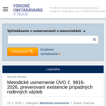
Portál pre širokú právnickú aj neprávnickú
verejnosť zaujímajúcu sa o verejné obstarávanie
Vyhľadávanie
v usmerneniach a stanoviskách
Rozšírené
VYHĽADAŤ
vyhľadávanie
Legislatíva
Hlavná stránka
Metodické usmernenie ÚVO č. 9816-
2026, preverovaní existencie prípadných
rodinných väzieb
23. 4. 2026
Kategória:
Metodické usmernenia
Autor/i: Úrad pre