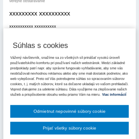
verejné obstarávanie
xxxxxxxxx xxxxxxxxxx
xxxxxxxxxxx xxxxxxxxxx
xxx xxxxxxxxxx xxx xx xxxxxxxx xx xxxx xxx xxxejné
obstarávanie (ďalej len „úrad“) so žiadosťou o metodické
Súhlas s cookies
usmernenie k aplikácii zákona č. 343/2015 Z.z. o verejnom
obstarávaní a o zmene a doplnexx xxxxxxxxxx xxxxxxx x xxxxx
Vážený návštevník, snažíme sa zo všetkých síl prinášať vysokú úroveň
xxxxxxxxxx xxxxxxxxx xxxxxx xxx xxxxxx x xxxxxxxx
používateľského komfortu pri používaní našich webstránok. Medzi základné
xxxxxxxxxxxxxx
predpoklady patrí napr. aby správne fungovalo vyhľadávanie, aby sme vás
neobťažovali nevhodnou reklamou alebo aby sme mali dostatok podnetov, ako
x xxxxxxxx xxxxxxxxx xxxxx
web vylepšovať. Preto od Vás potrebujeme súhlas so spracovaním súborov
cookies, t. j. malých súborov, ktoré sa dočasne ukladajú vo vašom prehliadači.
Vopred ďakujeme za udelenie súhlasu. Dáta využijeme na zlepšovanie našich
xxx xxxxxxx x xxx xxxxx x) zákona č. 343/2015 Z.z. o verejnom
služieb a prispôsobenie obsahu webu priamo Vám na mieru.
Viac informácií
obstarávaní a o zmene a doplnení niektorých zákonov v znení
neskorších predpisov (ďalej len „zákon"), si Vás dovoľxxxxx
xxxxxxxx x xxxxxxxxx xxxxxxxxxx x xxxxxxx xxxxxxxxxxxx
Odmietnut nepovinné súbory cookie
xxxxxxxxx xxxxxxxxxxxxxxxxxxx xxxxxxxxxx
xxxxxxxx xxxxxxxxxx xxxxx xxxxxxx xxxxarávateľ Hlavné mesto
Prijať všetky súbory cookie
SR Bratislava (ďalej len „HM BA“) využíva na preverenie konfliktu
záujmov (a podľa dostupných a zverejnených informácií ju má k