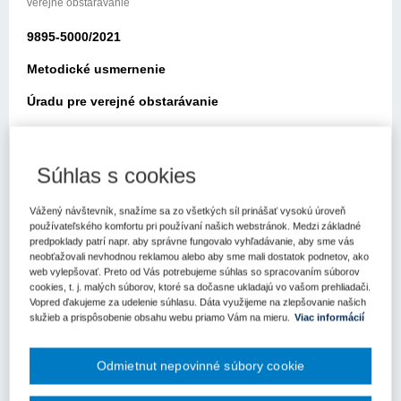
verejné obstarávanie
9895-5000/2021
Metodické usmernenie
Úradu pre verejné obstarávanie
Bratislava: 02.09.2021
Elektronickou poštou zo dňa 02.08.2021 ste sa obrátili na Úrad pre
Súhlas s cookies
verejné obstarávanie (ďalej len „úrad“) so žiadosťou o usmernenie
k aplikácii zákona č. 343/2015 Z.z. o verejnom obstarávaní a o
Vážený návštevník, snažíme sa zo všetkých síl prinášať vysokú úroveň
zmene a doplnení niektorých zákonov v znení neskorších
používateľského komfortu pri používaní našich webstránok. Medzi základné
predpisov (ďalej len „zákon o verejnom obstarávaní“).
predpoklady patrí napr. aby správne fungovalo vyhľadávanie, aby sme vás
neobťažovali nevhodnou reklamou alebo aby sme mali dostatok podnetov, ako
Vo svojej žiadosti uvádzate nasledovné:
web vylepšovať. Preto od Vás potrebujeme súhlas so spracovaním súborov
cookies, t. j. malých súborov, ktoré sa dočasne ukladajú vo vašom prehliadači.
„Uchádzač za svoju osobu v ponuke na podlimitnú zákazku
Vopred ďakujeme za udelenie súhlasu. Dáta využijeme na zlepšovanie našich
predložil čestné vyhlásenie v zmysle § 114. Zároveň v ponuke
služieb a prispôsobenie obsahu webu priamo Vám na mieru.
Viac informácií
predložil Zmluvy o budúcej zmluve medzi uchádzačom (v zmluve
ako budúcim objednávateľom) a hospodárskym subjektom (v
Odmietnut nepovinné súbory cookie
zmluve ako budúcim zhotoviteľom) ktorý poskytne svoje technické
a odborné kapacity uchádzačovi - predmetné zmluvy o budúcej