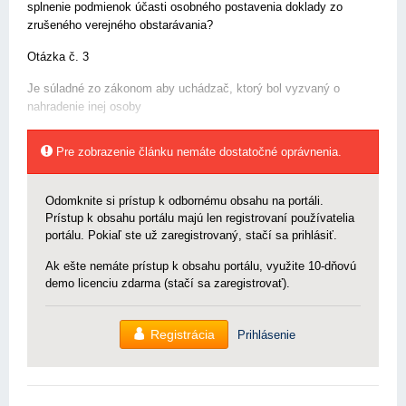
splnenie podmienok účasti osobného postavenia doklady zo
zrušeného verejného obstarávania?
Otázka č. 3
Je súladné zo zákonom aby uchádzač, ktorý bol vyzvaný o
nahradenie inej osoby
Pre zobrazenie článku nemáte dostatočné oprávnenia.
Odomknite si prístup k odbornému obsahu na portáli.
Prístup k obsahu portálu majú len registrovaní používatelia
portálu. Pokiaľ ste už zaregistrovaný, stačí sa prihlásiť.
Ak ešte nemáte prístup k obsahu portálu, využite 10-dňovú
demo licenciu zdarma (stačí sa zaregistrovať).
Registrácia
Prihlásenie