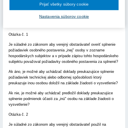
zmluve obsahuje identifikáciu ktoré podmienky účasti budú
Prijať všetky súbory cookie
preukázané hospodárskym subjektom, tzv. inou osobou. V ponuke
neboli predložené doklady žiadne doklady preukazujúce splnenie
Nastavenia súborov cookie
podmienok účasti inej osoby, ani čestné prehlásenie ani jednotný
európsky dokument za tieto inú osobu.
Otázka č. 1
Je súladné zo zákonom aby verejný obstarávateľ overiť splnenie
požiadaviek osobného postavenia „inej" osoby v zozname
hospodárskych subjektov a v prípade zápisu tohto hospodárskeho
subjektu považoval požiadavky osobného postavenia za splnené?
Ak áno, je možné aby uchádzač doklady preukazujúce splnenie
požiadaviek technickej alebo odbornej spôsobilosti ktorý
preukazuje inou osobou doložil na základe žiadosti o vysvetlenie?
Ak nie, je možné aby uchádzač predložil doklady preukazujúce
splnenie podmienok účasti za „inú" osobu na základe žiadosti o
vysvetlenie?
Otázka č. 2
Je súladné zo zákonom aby verejný obstarávateľ použil na