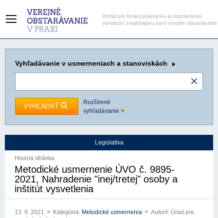
Portál pre širokú právnickú aj neprávnickú
verejnosť zaujímajúcu sa o verejné obstarávanie
Vyhľadávanie
v usmerneniach a stanoviskách
Rozšírené
VYHĽADAŤ
vyhľadávanie
Legislatíva
Hlavná stránka
Metodické usmernenie ÚVO č. 9895-
2021, Nahradenie "inej/tretej" osoby a
inštitút vysvetlenia
13. 9. 2021
Kategória:
Metodické usmernenia
Autor/i: Úrad pre