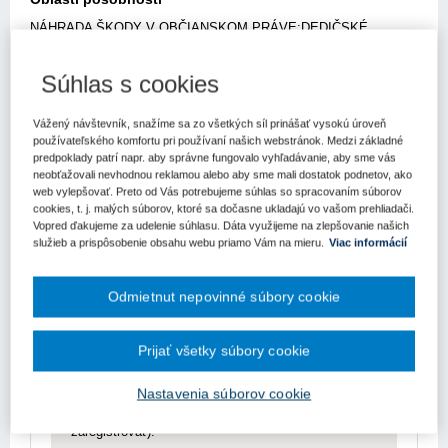
NÁHRADA ŠKODY V OBČIANSKOM PRÁVE;DEDIČSKÉ
PRÁVO;BEZDÔVODNÉ OBOHATENIE. NEOPRÁVNENÝ
MAJETKOVÝ PROSPECH V OBČIAN.
Viac
Súhlas s cookies
PRÁVE;ZODPOVEDNOSŤ ZA VADY A ZA OMEŠKANIE V
OBČIANSKOM PRÁVE;Mediácia. Riešenie
Znenie
konfliktov.;ZÁVÄZKOVÉ (OBLIGAČNÉ) PRÁVO. VŠEOBECNÁ
Vážený návštevník, snažíme sa zo všetkých síl prinášať vysokú úroveň
ČASŤ;OSOBNÉ VLASTNÍCTVO;VLASTNÍCKE PRÁVO
používateľského komfortu pri používaní našich webstránok. Medzi základné
Vzťahy
predpoklady patrí napr. aby správne fungovalo vyhľadávanie, aby sme vás
VŠEOBECNE;ZASTÚPENIE V OBČIANSKOM
neobťažovali nevhodnou reklamou alebo aby sme mali dostatok podnetov, ako
PRÁVE;PREDMET OBČIANSKEHO PRÁVA;SUBJEKTY
web vylepšovať. Preto od Vás potrebujeme súhlas so spracovaním súborov
OBČIANSKEHO PRÁVA;OBČIANSKE PRÁVO HMOTNÉ;Sídlo.
cookies, t. j. malých súborov, ktoré sa dočasne ukladajú vo vašom prehliadači.
Vzťahy predpisu sa zobrazujú len prihlásených
Adresa;Kúpna a výmenná zmluva v občianskom práve; ...
Vopred ďakujeme za udelenie súhlasu. Dáta využijeme na zlepšovanie našich
užívateľom.
služieb a prispôsobenie obsahu webu priamo Vám na mieru.
Viac informácií
Odomknite si prístup k odbornému obsahu na
Odmietnut nepovinné súbory cookie
portáli.
Prístup k obsahu portálu majú len registrovaní
používatelia portálu. Pokiaľ ste už zaregistrovaný,
Prijať všetky súbory cookie
stačí sa prihlásiť.
Nastavenia súborov cookie
Ak ešte nemáte prístup k obsahu portálu, využite
10-dňovú demo licenciu zdarma (stačí sa
zaregistrovať).