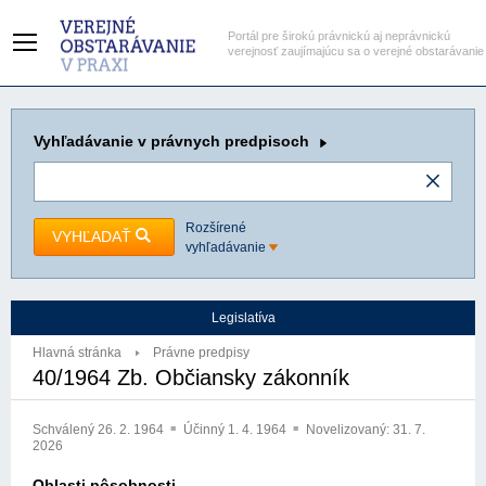
Portál pre širokú právnickú aj neprávnickú
verejnosť zaujímajúcu sa o verejné obstarávanie
Vyhľadávanie
v právnych predpisoch
Rozšírené
VYHĽADAŤ
vyhľadávanie
Legislatíva
Hlavná stránka
Právne predpisy
40/1964 Zb. Občiansky zákonník
Schválený
26. 2. 1964
Účinný
1. 4. 1964
Novelizovaný:
31. 7.
2026
Oblasti pôsobnosti