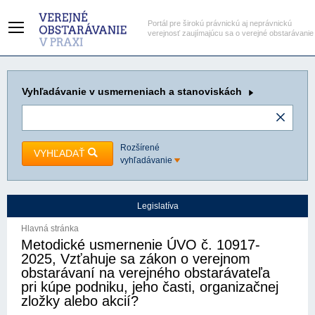
Portál pre širokú právnickú aj neprávnickú
verejnosť zaujímajúcu sa o verejné obstarávanie
Vyhľadávanie
v usmerneniach a stanoviskách
Rozšírené
VYHĽADAŤ
vyhľadávanie
Legislatíva
Hlavná stránka
Metodické usmernenie ÚVO č. 10917-
2025, Vzťahuje sa zákon o verejnom
obstarávaní na verejného obstarávateľa
pri kúpe podniku, jeho časti, organizačnej
zložky alebo akcií?