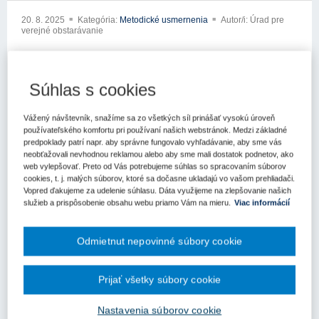
20. 8. 2025
Kategória:
Metodické usmernenia
Autor/i: Úrad pre
verejné obstarávanie
xxxxxxxxxxxxxxx
xxxxxxxxx xxxxxxxxxx
Súhlas s cookies
xxxxx xxx xxxxxxx xxxxxxxxxxxx
Vážený návštevník, snažíme sa zo všetkých síl prinášať vysokú úroveň
používateľského komfortu pri používaní našich webstránok. Medzi základné
xxxxxxxxxxx xxxxxxxxxx
predpoklady patrí napr. aby správne fungovalo vyhľadávanie, aby sme vás
neobťažovali nevhodnou reklamou alebo aby sme mali dostatok podnetov, ako
xxx xxxxxxxxxx xxx xx xxxxxxxxxxxxxxx xxxxxx xxektronických
web vylepšovať. Preto od Vás potrebujeme súhlas so spracovaním súborov
komunikačných schránok Ústredného portálu verejnej správy
cookies, t. j. malých súborov, ktoré sa dočasne ukladajú vo vašom prehliadači.
(eDesk) obrátili na Úrad pre verejné obstarávanie (ďalej len „úrad“)
Vopred ďakujeme za udelenie súhlasu. Dáta využijeme na zlepšovanie našich
so žiaxxxxxx x xxxxxxxxx xxxxxxxxxx x xxxxxxxxx xxxxxx xx
služieb a prispôsobenie obsahu webu priamo Vám na mieru.
Viac informácií
xxxxxxxx xxxx x xxxxxxxx xxxxxxxxxxx x x xxxxx x xxxxxxxx
xxxxxxxxxx xxxxxxx x xxxxx xxxxxxxxxx xxedpisov (ďalej len
Odmietnut nepovinné súbory cookie
„zákon o verejnom obstarávaní“).
V súvislosti s výzvou Trenčianskeho samosprávneho kraja (ďalej
Prijať všetky súbory cookie
len „TSK“) zverejnenou na ich wexxxxx xxxxx xxx xxxxxxxxxx
xxxxxxxxx xxx xxxxxx xx xxxxxxxxxxx xx xxx xxxxxxxxxx
Nastavenia súborov cookie
xxxxxx xxx xxxxxxxx xxxxxxxx xx xxxxx xxxxxxxx xxxxxxxxxxx