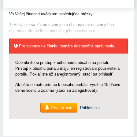
xxxxxxx xit.:
Vo Vašej žiadosti uvádzate nasledujúce otázky:
1) Vzťahuje sa zákon o verejnom obstarávaní na verejného
obstarávateľa pri kúpe podniku, jeho xxxxxx xxx
Pre zobrazenie článku nemáte dostatočné oprávnenia.
Odomknite si prístup k odbornému obsahu na portáli.
Prístup k obsahu portálu majú len registrovaní používatelia
portálu. Pokiaľ ste už zaregistrovaný, stačí sa prihlásiť.
Ak ešte nemáte prístup k obsahu portálu, využite 10-dňovú
demo licenciu zdarma (stačí sa zaregistrovať).
Registrácia
Prihlásenie