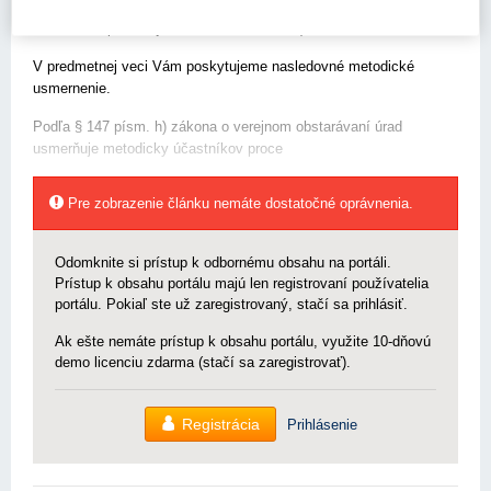
sú u oboch týchto ponúk v poriadku, (zažiadali sme si len o
formálne doplnenie jedného z dokumentov)“.
V predmetnej veci Vám poskytujeme nasledovné metodické
usmernenie.
Podľa § 147 písm. h) zákona o verejnom obstarávaní úrad
usmerňuje metodicky účastníkov proce
Pre zobrazenie článku nemáte dostatočné oprávnenia.
Odomknite si prístup k odbornému obsahu na portáli.
Prístup k obsahu portálu majú len registrovaní používatelia
portálu. Pokiaľ ste už zaregistrovaný, stačí sa prihlásiť.
Ak ešte nemáte prístup k obsahu portálu, využite 10-dňovú
demo licenciu zdarma (stačí sa zaregistrovať).
Registrácia
Prihlásenie