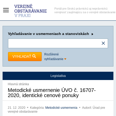
Portál pre širokú právnickú aj neprávnickú
verejnosť zaujímajúcu sa o verejné obstarávanie
Vyhľadávanie
v usmerneniach a stanoviskách
Rozšírené
VYHĽADAŤ
vyhľadávanie
Legislatíva
Hlavná stránka
Metodické usmernenie ÚVO č. 16707-
2020, identické cenové ponuky
21. 12. 2020
Kategória:
Metodické usmernenia
Autor/i: Úrad pre
verejné obstarávanie