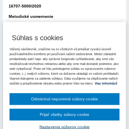
16707-5000/2020
Metodické usmernenie
Úradu pre verejné obstarávanie
Súhlas s cookies
Bratislava: 18.12.2020
Elektronickou poštou zo dňa 30.11.2020 ste sa obrátili na Úrad pre
Vážený návštevník, snažíme sa zo všetkých síl prinášať vysokú úroveň
verejné obstarávanie (ďalej len „úrad“) so žiadosťou o usmernenie
používateľského komfortu pri používaní našich webstránok. Medzi základné
k aplikácii zákona č. 343/2015 Z.z. o verejnom obstarávaní a o
predpoklady patrí napr. aby správne fungovalo vyhľadávanie, aby sme vás
neobťažovali nevhodnou reklamou alebo aby sme mali dostatok podnetov, ako
zmene a doplnení niektorých zákonov v znení neskorších
web vylepšovať. Preto od Vás potrebujeme súhlas so spracovaním súborov
predpisov (ďalej len „zákon o verejnom obstarávaní“).
cookies, t. j. malých súborov, ktoré sa dočasne ukladajú vo vašom prehliadači.
Vopred ďakujeme za udelenie súhlasu. Dáta využijeme na zlepšovanie našich
Skutkový stav žiadosti, cit.: „Obdržali sme tri cenové ponuky,
služieb a prispôsobenie obsahu webu priamo Vám na mieru.
Viac informácií
našim jediným hodnotiacim kritériom bola najnižšia cena (100%).
Jedna ponuka mala vyššiu cenu, ale ďalšie dve cenové ponuky
boli identické, pričom v rámci VO sme nemali zadané žiadne
Odmietnut nepovinné súbory cookie
pomocné či doplňujúce kritérium, ktoré by sme využili v takomto
prípade, zároveň VO nebolo vyhlasované s elektronickou aukciou.
Prijať všetky súbory cookie
Prosíme o informáciu, ako máme postupovať, všetky potrebné
náležitosti, ktoré boli v rámci súťažných podkladov požadované,
Nastavenia súborov cookie