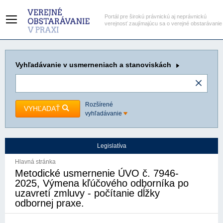
Portál pre širokú právnickú aj neprávnickú
verejnosť zaujímajúcu sa o verejné obstarávanie
Vyhľadávanie
v usmerneniach a stanoviskách
Rozšírené
VYHĽADAŤ
vyhľadávanie
Legislatíva
Hlavná stránka
Metodické usmernenie ÚVO č. 7946-
2025, Výmena kľúčového odborníka po
uzavretí zmluvy - počítanie dĺžky
odbornej praxe.