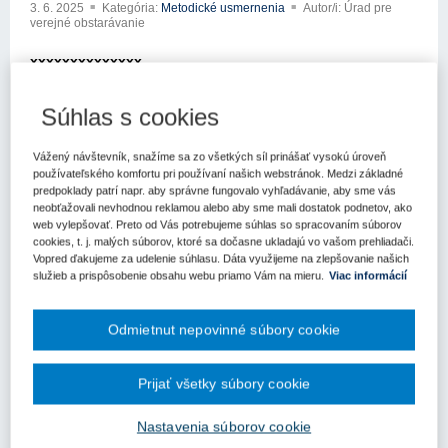
3. 6. 2025
Kategória:
Metodické usmernenia
Autor/i: Úrad pre
verejné obstarávanie
xxxxxxxxxxxxxx
xxxxxxxxx xxxxxxxxxx
Súhlas s cookies
xxxxx xxx xxxxxxx xxxxxxxxxxxx
Vážený návštevník, snažíme sa zo všetkých síl prinášať vysokú úroveň
xxxxxxxxxxx xxxxxxxxxx
používateľského komfortu pri používaní našich webstránok. Medzi základné
predpoklady patrí napr. aby správne fungovalo vyhľadávanie, aby sme vás
xxxxxxxxxxxxx xxxxxx xx xxx xxxxxxxxxx xxx xx xxxátili na
neobťažovali nevhodnou reklamou alebo aby sme mali dostatok podnetov, ako
Úrad pre verejné obstarávanie (ďalej len „úrad“) so žiadosťou o
web vylepšovať. Preto od Vás potrebujeme súhlas so spracovaním súborov
cookies, t. j. malých súborov, ktoré sa dočasne ukladajú vo vašom prehliadači.
metodické usmernenie k aplikácii zákona č. 343/2015 Z.z. o
Vopred ďakujeme za udelenie súhlasu. Dáta využijeme na zlepšovanie našich
verejnom obstarávxxx x x xxxxx x xxxxxxxx xxxxxxxxxx xxxxxxx
služieb a prispôsobenie obsahu webu priamo Vám na mieru.
Viac informácií
x xxxxx xxxxxxxxxx xxxxxxxxx xxxxxx xxx xxxxxx x xxxxxxxx
xxxxxxxxxxxxxx
Odmietnut nepovinné súbory cookie
xx xxxxxx xxxxxxxx xxxxxxxx xxxxedovné, cit.:
„Vážený Úrad pre verejné obstarávanie, dovoľujem si sa na Vás
Prijať všetky súbory cookie
obrátiť so žiadosťou o Metodické usmernenie v nasledovnej veci:
Nastavenia súborov cookie
Ako by max xxxxxxx xxxxxxxxxx xxxxxxx xxxxxxxxxxxx xxx