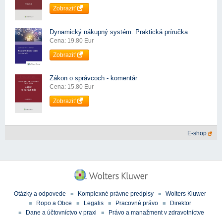
Zobraziť
Dynamický nákupný systém. Praktická príručka
Cena: 19.80 Eur
Zobraziť
Zákon o správcoch - komentár
Cena: 15.80 Eur
Zobraziť
E-shop
Otázky a odpovede
Komplexné právne predpisy
Wolters Kluwer
Ropo a Obce
Legalis
Pracovné právo
Direktor
Dane a účtovníctvo v praxi
Právo a manažment v zdravotníctve