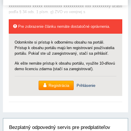
xxxxxxxxx xxxxx xxxxxx xxxxx x xx xxx x xxxxxxx xx
xxxxxxxxxxx xxxxx xxxxxxxxx xxxxxxxxxx xxx xxxxxxxxy účasti
podľa § 34 ods. 1 písm. g) ZVO vo verejnej s
Pre zobrazenie článku nemáte dostatočné oprávnenia.
Odomknite si prístup k odbornému obsahu na portáli.
Prístup k obsahu portálu majú len registrovaní používatelia
portálu. Pokiaľ ste už zaregistrovaný, stačí sa prihlásiť.
Ak ešte nemáte prístup k obsahu portálu, využite 10-dňovú
demo licenciu zdarma (stačí sa zaregistrovať).
Registrácia
Prihlásenie
Bezplatný odpovedný servis pre predplatiteľov