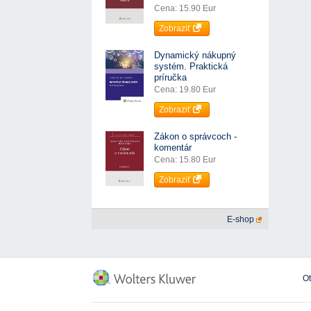
Cena: 15.90 Eur
Zobraziť
Dynamický nákupný
systém. Praktická
príručka
Cena: 19.80 Eur
Zobraziť
Zákon o správcoch -
komentár
Cena: 15.80 Eur
Zobraziť
E-shop
O