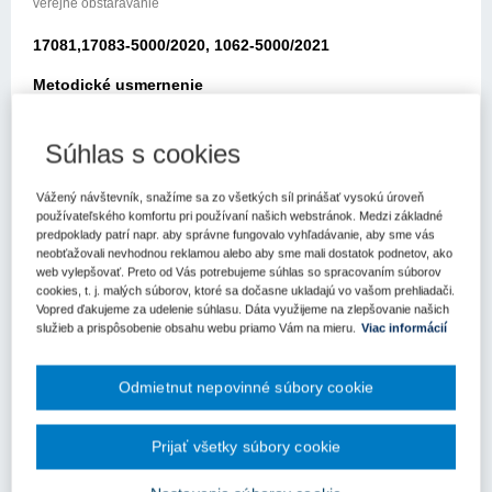
verejné obstarávanie
17081,17083-5000/2020, 1062-5000/2021
Metodické usmernenie
Úradu pre verejné obstarávanie
Súhlas s cookies
Bratislava: 5.1.2020
Vážený návštevník, snažíme sa zo všetkých síl prinášať vysokú úroveň
Elektronickou poštou z 3.12.2020 ste sa na nás obrátili so
používateľského komfortu pri používaní našich webstránok. Medzi základné
žiadosťou o poskytnutie metodického usmernenia k zákonu č.
predpoklady patrí napr. aby správne fungovalo vyhľadávanie, aby sme vás
343/2015 Z.z. o verejnom obstarávaní a o zmene a doplnení
neobťažovali nevhodnou reklamou alebo aby sme mali dostatok podnetov, ako
niektorých zákonov v znení neskorších predpisov (ďalej len „zákon
web vylepšovať. Preto od Vás potrebujeme súhlas so spracovaním súborov
o verejnom obstarávaní“).
cookies, t. j. malých súborov, ktoré sa dočasne ukladajú vo vašom prehliadači.
Vopred ďakujeme za udelenie súhlasu. Dáta využijeme na zlepšovanie našich
Vo svojej žiadosti uvádzate, že Vám boli zrušené dve zákazky s
služieb a prispôsobenie obsahu webu priamo Vám na mieru.
Viac informácií
nízkou hodnotou na tom istom kontrolnom orgáne, nakoľko ste
porušili zákon a metodiku kontrolného orgánu tým, že ste
Odmietnut nepovinné súbory cookie
realizovali zákazku s nízkou hodnotou cez informačný systém.
Zároveň uvádzate, že Vám bolo odporučené, aby ste oslovili troch
dodávateľov a vyhodnotiť verejné obstarávanie.
Prijať všetky súbory cookie
Za účelom overenia si Vašich úvah ďalej uvádzate, cit.: „1. Zákon