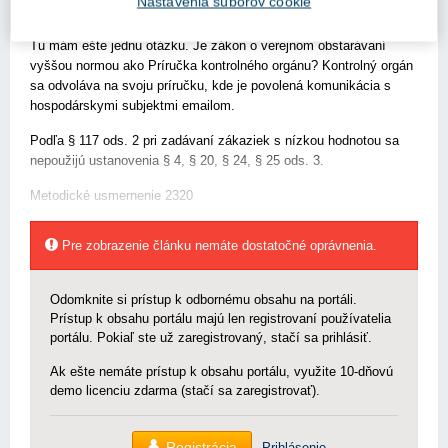
Nastavenia súborov cookie
elektronickú komunikáciu pri zákazke s nízkou hodnotou
nezakazuje, takže je tento postup v súlade so zákonom možný.
Tu mám ešte jednu otázku. Je zákon o verejnom obstarávaní
vyššou normou ako Príručka kontrolného orgánu? Kontrolný orgán
sa odvoláva na svoju príručku, kde je povolená komunikácia s
hospodárskymi subjektmi emailom.
Podľa § 117 ods. 2 pri zadávaní zákaziek s nízkou hodnotou sa
nepoužijú ustanovenia § 4, § 20, § 24, § 25 ods. 3.
Metodické usmernenie 2320
Pre zobrazenie článku nemáte dostatočné oprávnenia.
Odomknite si prístup k odbornému obsahu na portáli.
Prístup k obsahu portálu majú len registrovaní používatelia
portálu. Pokiaľ ste už zaregistrovaný, stačí sa prihlásiť.
Ak ešte nemáte prístup k obsahu portálu, využite 10-dňovú
demo licenciu zdarma (stačí sa zaregistrovať).
Registrácia
Prihlásenie