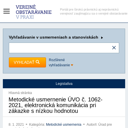
Portál pre širokú právnickú aj neprávnickú
verejnosť zaujímajúcu sa o verejné obstarávanie
Vyhľadávanie
v usmerneniach a stanoviskách
Rozšírené
VYHĽADAŤ
vyhľadávanie
Legislatíva
Hlavná stránka
Metodické usmernenie ÚVO č. 1062-
2021, elektronická komunikácia pri
zákazke s nízkou hodnotou
8. 1. 2021
Kategória:
Metodické usmernenia
Autor/i: Úrad pre