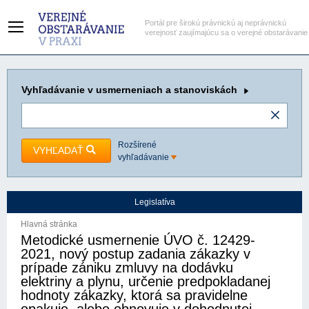
Portál pre širokú právnickú aj neprávnickú
verejnosť zaujímajúcu sa o verejné obstarávanie
Vyhľadávanie
v usmerneniach a stanoviskách
Rozšírené
VYHĽADAŤ
vyhľadávanie
Legislatíva
Hlavná stránka
Metodické usmernenie ÚVO č. 12429-
2021, nový postup zadania zákazky v
prípade zániku zmluvy na dodávku
elektriny a plynu, určenie predpokladanej
hodnoty zákazky, ktorá sa pravidelne