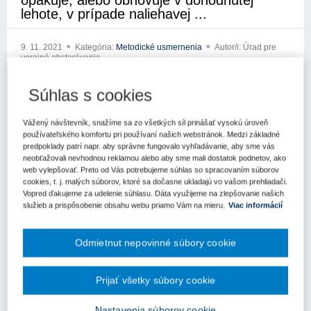
opakuje, alebo obnovuje v dohodnutej
lehote, v prípade naliehavej ...
9. 11. 2021
Kategória:
Metodické usmernenia
Autor/i: Úrad pre
verejné obstarávanie
12429-5000/2021
Súhlas s cookies
Metodické usmernenie
Vážený návštevník, snažíme sa zo všetkých síl prinášať vysokú úroveň
Úradu pre verejné obstarávanie
používateľského komfortu pri používaní našich webstránok. Medzi základné
predpoklady patrí napr. aby správne fungovalo vyhľadávanie, aby sme vás
Bratislava: 9.11.2021
neobťažovali nevhodnou reklamou alebo aby sme mali dostatok podnetov, ako
web vylepšovať. Preto od Vás potrebujeme súhlas so spracovaním súborov
cookies, t. j. malých súborov, ktoré sa dočasne ukladajú vo vašom prehliadači.
Elektronickou poštou z 12.10.2021 ste sa na nás obrátili so
Vopred ďakujeme za udelenie súhlasu. Dáta využijeme na zlepšovanie našich
žiadosťou o informáciu k zákonu č. 343/2015 Z.z. o verejnom
služieb a prispôsobenie obsahu webu priamo Vám na mieru.
Viac informácií
obstarávaní a o zmene a doplnení niektorých zákonov v znení
neskorších predpisov (ďalej len „zákon o verejnom obstarávaní“).
Odmietnut nepovinné súbory cookie
Vo svojej žiadosti uvádzate, cit.: „chcel by som sa opýtať v
súvislosti s ukončením fungovania dodávateľa elektrickej energie
a zemného plynu spoločnosti SLOVAKIA ENERGY, s.r.o. na
Prijať všetky súbory cookie
energetickom trhu v SR nasledovné: keď mal zákazník =
odberateľ (obec, mesto) cez verejné obstarávanie vysúťaženého a
Nastavenia súborov cookie