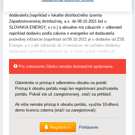
vybraného dodávateľa SLOVAKIA ENERGY, s.r.o. = keď bol v
dodávke elektrickej energie alebo zemného plynu od tohto
dodávateľa.(napríklad v lokalite distribučného územia
Západoslovenskej distribučnej, a.s. do 08.10.2021 bol u
SLOVAKIA ENERGY, s.r.o.) a aktuálne má zákazník = odberateľ
napríklad dodávku podľa zákona o energetike od dodávateľa
poslednej inštancie (napríklad od 09.10.2021 je v dodávke od ZSE
Energia, a.s.) ale zákazník do 3 mesiacov od začiatku dodávky
dodávateľa poslednej inštancie by si chcel vybrať nového do
Pre zobrazenie článku nemáte dostatočné oprávnenia.
Odomknite si prístup k odbornému obsahu na portáli.
Prístup k obsahu portálu majú len registrovaní používatelia
portálu. Pokiaľ ste už zaregistrovaný, stačí sa prihlásiť.
Ak ešte nemáte prístup k obsahu portálu, využite 10-dňovú
demo licenciu zdarma (stačí sa zaregistrovať).
Registrácia
Prihlásenie