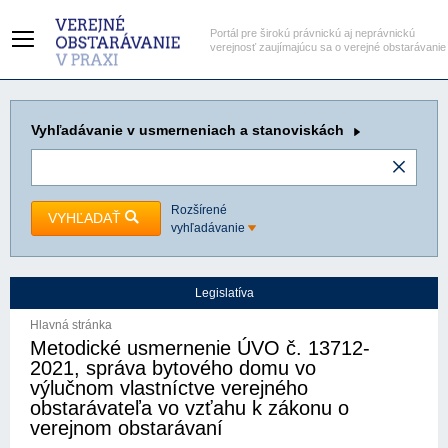
Portál pre širokú právnickú aj neprávnickú
verejnosť zaujímajúcu sa o verejné obstarávanie
Vyhľadávanie
v usmerneniach a stanoviskách
Rozšírené
VYHĽADAŤ
vyhľadávanie
Legislatíva
Hlavná stránka
Metodické usmernenie ÚVO č. 13712-
2021, správa bytového domu vo
výlučnom vlastníctve verejného
obstarávateľa vo vzťahu k zákonu o
verejnom obstarávaní