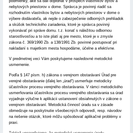
podmienky, aké sa dali dojednať v prospech vlastníkov bytov a
nebytových priestorov v dome. Správca je povinný riadiť sa
rozhodnutím vlastníkov bytov a nebytových priestorov v dome o
výbere dodávateľa, ak nejde o zabezpečenie odborných prehliadok
a skúšok technického zariadenia, ktoré je správca povinný
vykonávať pri správe domu. t.z. konať s náležitou odbornou
starostlivosťou a to iste platí aj pre mesto, ktoré je v zmysle
zákona č. 369/1990 Zb. a 138/1991 Zb. povinné postupovať pri
nakladaní s majetkom mesta hospodárne, účelne a efektívne.
V predmetnej veci Vám poskytujeme nasledovné metodické
usmernenie.
Podľa § 147 písm. h) zákona o verejnom obstarávaní Úrad pre
verejné obstarávanie (ďalej len „úrad“) usmerňuje metodicky
účastníkov procesu verejného obstarávania. V rámci metodického
usmerňovania účastníkov procesu verejného obstarávania sa úrad
vyjadruje výlučne k aplikácii ustanovení obsiahnutých v zákone o
verejnom obstarávaní. Metodická činnosť úradu sa v zásade
obmedzuje na poskytnutie všeobecných odpovedí, resp. návodov
na riešenie otázok, ktoré môžu spôsobovať aplikačné problémy v
praxi.
Taktiež upozorňujeme, že metodické usmernenie úradu