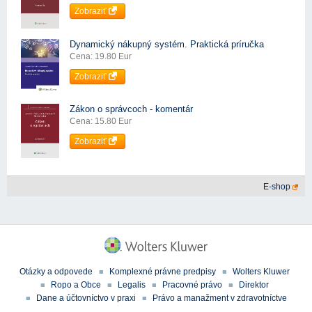
Zobraziť
Dynamický nákupný systém. Praktická príručka
Cena: 19.80 Eur
Zobraziť
Zákon o správcoch - komentár
Cena: 15.80 Eur
Zobraziť
E-shop
Otázky a odpovede
Komplexné právne predpisy
Wolters Kluwer
Ropo a Obce
Legalis
Pracovné právo
Direktor
Dane a účtovníctvo v praxi
Právo a manažment v zdravotníctve