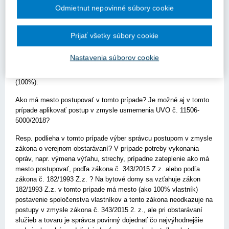
dve situácie:
Odmietnut nepovinné súbory cookie
1, kedy mesto vlastní len určitý počet bytov v bytovom dome -
vtedy mám zato, že výber správcu a dodávateľov je v kompetencii
Prijať všetky súbory cookie
spoločenstva, kedy sa mesto musí podvoliť výsledku hlasovania
(viď metodické usmernenie UVO Č. 11506-5000/2018);
Nastavenia súborov cookie
2, keď je mesto vlastníkom všetkých bytov v bytovom dome
(100%).
Ako má mesto postupovať v tomto prípade? Je možné aj v tomto
prípade aplikovať postup v zmysle usmernenia UVO č. 11506-
5000/2018?
Resp. podlieha v tomto prípade výber správcu postupom v zmysle
zákona o verejnom obstarávaní? V prípade potreby vykonania
opráv, napr. výmena výťahu, strechy, prípadne zateplenie ako má
mesto postupovať, podľa zákona č. 343/2015 Z.z. alebo podľa
zákona č. 182/1993 Z.z. ? Na bytové domy sa vzťahuje zákon
182/1993 Z.z. v tomto prípade má mesto (ako 100% vlastník)
postavenie spoločenstva vlastníkov a tento zákona neodkazuje na
postupy v zmysle zákona č. 343/2015 2. z., ale pri obstarávaní
služieb a tovaru je správca povinný dojednať čo najvýhodnejšie