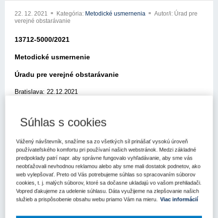
22. 12. 2021
Kategória:
Metodické usmernenia
Autor/i: Úrad pre
verejné obstarávanie
13712-5000/2021
Metodické usmernenie
Úradu pre verejné obstarávanie
Bratislava: 22.12.2021
Elektronickou poštou zo dňa 25.11.2021 ste sa obrátili na Úrad pre
verejné obstarávanie (ďalej len „úrad“) so žiadosťou o usmernenie
Súhlas s cookies
k aplikácii zákona č. 343/2015 Z.z. o verejnom obstarávaní a o
zmene a doplnení niektorých zákonov v znení neskorších
Vážený návštevník, snažíme sa zo všetkých síl prinášať vysokú úroveň
predpisov (ďalej len „zákon o verejnom obstarávaní“).
používateľského komfortu pri používaní našich webstránok. Medzi základné
predpoklady patrí napr. aby správne fungovalo vyhľadávanie, aby sme vás
Skutkový stav žiadosti, cit.: Mesto ako verejný obstarávateľ má
neobťažovali nevhodnou reklamou alebo aby sme mali dostatok podnetov, ako
vo svojom majetku okrem iného aj byty a bytové domy. Tieto byty
web vylepšovať. Preto od Vás potrebujeme súhlas so spracovaním súborov
cookies, t. j. malých súborov, ktoré sa dočasne ukladajú vo vašom prehliadači.
a bytové domy je potrebné spravovať v zmysle zákona 182/1993
Vopred ďakujeme za udelenie súhlasu. Dáta využijeme na zlepšovanie našich
Z.z. o vlastníctve bytov a nebytových priestorov. V zmysle
služieb a prispôsobenie obsahu webu priamo Vám na mieru.
Viac informácií
uvedeného zákona na základe tohto zákona vykonáva správu
bytov správca. Správcu určuje spoločenstvo vlastníkov. V praxi sú