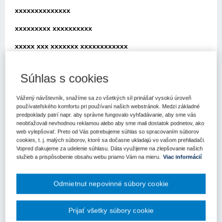
xxxxxxxxxxxxxx
xxxxxxxxx xxxxxxxxxx
xxxxx xxx xxxxxxx xxxxxxxxxxxx
xxxxxxxxxxx xxxxxxxxxx
Súhlas s cookies
xxxxxxxxxxxxx xxxxxx xx xxx xxxxxxxxxx xxx xx xxxátili na
Úrad pre verejné obstarávanie (ďalej len „úrad“) so žiadosťou k
Vážený návštevník, snažíme sa zo všetkých síl prinášať vysokú úroveň
aplikácii zákona č. 343/2015 Z.z. o verejnom obstarávaní a o
používateľského komfortu pri používaní našich webstránok. Medzi základné
zmene a doplnení nxxxxxxxxx xxxxxxx x xxxxx xxxxxxxxxx
predpoklady patrí napr. aby správne fungovalo vyhľadávanie, aby sme vás
xxxxxxxxx xxxxxx xxx xxxxxx x xxxxxxxx xxxxxxxxxxxxxx
neobťažovali nevhodnou reklamou alebo aby sme mali dostatok podnetov, ako
web vylepšovať. Preto od Vás potrebujeme súhlas so spracovaním súborov
xxxxxxxx xxxxx xxxxx xxxx xx xxxxxxx xxxxxxxxxxxx
cookies, t. j. malých súborov, ktoré sa dočasne ukladajú vo vašom prehliadači.
xxxxxpovať pri uvoľnení/vrátení zábezpeky v prípade, ak
Vopred ďakujeme za udelenie súhlasu. Dáta využijeme na zlepšovanie našich
služieb a prispôsobenie obsahu webu priamo Vám na mieru.
Viac informácií
uchádzač podal námietky proti vylúčeniu a tieto mu boli úradom
zamietnuté a lehota viazanosti ešte xxxxxxxxxx x xxxxxxx
xxxxxxxxxxxx xxxxxx xxxxxxxxx xxxxxx xxx xxxxxxxx xxx
Odmietnut nepovinné súbory cookie
xx xxxxxxxxx xxxxxxxxxxxxxx xxxxxxxxx xx x xxx xx
xxxxxxxxx xxxxxxxxxxx o zamietnutí námietok, alebo sa drží
Prijať všetky súbory cookie
znenia § 46 ods. 7 zákona a teda, keďže lehota na námietky