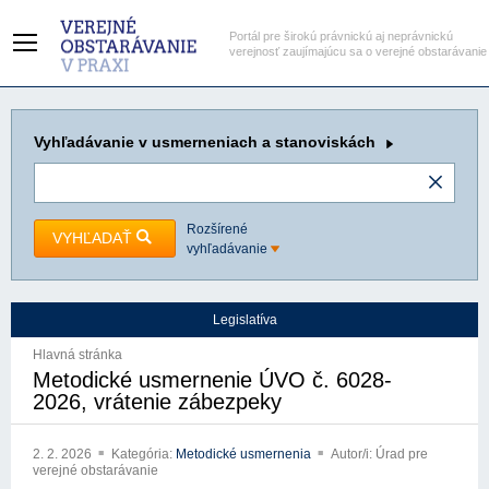
Portál pre širokú právnickú aj neprávnickú
verejnosť zaujímajúcu sa o verejné obstarávanie
Vyhľadávanie
v usmerneniach a stanoviskách
Rozšírené
VYHĽADAŤ
vyhľadávanie
Legislatíva
Hlavná stránka
Metodické usmernenie ÚVO č. 6028-
2026, vrátenie zábezpeky
2. 2. 2026
Kategória:
Metodické usmernenia
Autor/i: Úrad pre
verejné obstarávanie