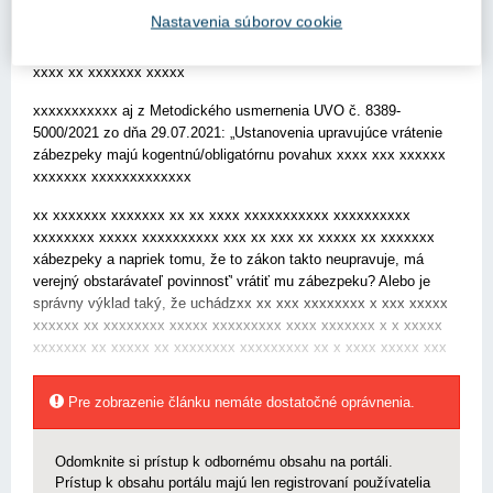
uchádzačovi máme neuplynula, podrží tomuto uchádzačovi
Nastavenia súborov cookie
xxxxxxxxx xx xx xxxxxxxxx xxxxxx xxxxx xxxxxxxxx xxxxxx
xxxxxxxxxx xxxxx xxxxxxxx xxxxxxxxx xxxxxxxxxxxxx xxxxx
xxxx xx xxxxxxx xxxxx
xxxxxxxxxxx aj z Metodického usmernenia UVO č. 8389-
5000/2021 zo dňa 29.07.2021: „Ustanovenia upravujúce vrátenie
zábezpeky majú kogentnú/obligatórnu povahux xxxx xxx xxxxxx
xxxxxxx xxxxxxxxxxxxx
xx xxxxxxx xxxxxxx xx xx xxxx xxxxxxxxxxx xxxxxxxxxx
xxxxxxxx xxxxx xxxxxxxxxx xxx xx xxx xx xxxxx xx xxxxxxx
xábezpeky a napriek tomu, že to zákon takto neupravuje, má
verejný obstarávateľ povinnosť' vrátiť mu zábezpeku? Alebo je
správny výklad taký, že uchádzxx xx xxx xxxxxxxx x xxx xxxxx
xxxxxx xx xxxxxxxx xxxxx xxxxxxxxx xxxx xxxxxxx x x xxxxx
xxxxxxx xx xxxxx xx xxxxxxxx xxxxxxxxx xx x xxxx xxxxx xxx
Pre zobrazenie článku nemáte dostatočné oprávnenia.
Odomknite si prístup k odbornému obsahu na portáli.
Prístup k obsahu portálu majú len registrovaní používatelia