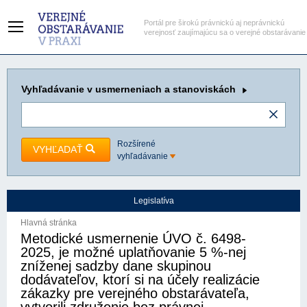
Portál pre širokú právnickú aj neprávnickú
verejnosť zaujímajúcu sa o verejné obstarávanie
Vyhľadávanie
v usmerneniach a stanoviskách
Rozšírené
VYHĽADAŤ
vyhľadávanie
Legislatíva
Hlavná stránka
Metodické usmernenie ÚVO č. 6498-
2025, je možné uplatňovanie 5 %-nej
zníženej sadzby dane skupinou
dodávateľov, ktorí si na účely realizácie
zákazky pre verejného obstarávateľa,