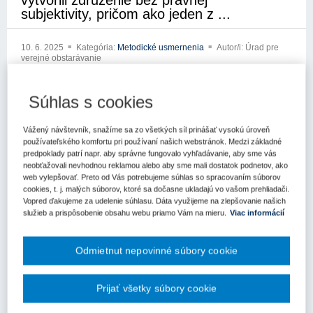
vytvorili združenie bez právnej
subjektivity, pričom ako jeden z ...
10. 6. 2025
Kategória:
Metodické usmernenia
Autor/i: Úrad pre
verejné obstarávanie
xxxxxxxxxxxxxx
Súhlas s cookies
xxxxxxxxx xxxxxxxxxx
Vážený návštevník, snažíme sa zo všetkých síl prinášať vysokú úroveň
xxxxx xxx xxxxxxx xxxxxxxxxxxx
používateľského komfortu pri používaní našich webstránok. Medzi základné
predpoklady patrí napr. aby správne fungovalo vyhľadávanie, aby sme vás
xxxxxxxxxxx xxxxxxxxxx
neobťažovali nevhodnou reklamou alebo aby sme mali dostatok podnetov, ako
web vylepšovať. Preto od Vás potrebujeme súhlas so spracovaním súborov
xxxxxxxxxxxxx xxxxxx xx xxx xxxxxxxxxx xxx xx xxxátili na
cookies, t. j. malých súborov, ktoré sa dočasne ukladajú vo vašom prehliadači.
Úrad pre verejné obstarávanie (ďalej len „úrad“) so žiadosťou k
Vopred ďakujeme za udelenie súhlasu. Dáta využijeme na zlepšovanie našich
aplikácii zákona č. 343/2015 Z.z. o verejnom obstarávaní a o
služieb a prispôsobenie obsahu webu priamo Vám na mieru.
Viac informácií
zmene a doplnení nxxxxxxxxx xxxxxxx x xxxxx xxxxxxxxxx
xxxxxxxxx xxxxxx xxx xxxxxx x xxxxxxxx xxxxxxxxxxxxxx
Odmietnut nepovinné súbory cookie
x xxxxxxxx xxxxxxxx xxxxxxxx xxxx xxx x xxxxxxxxxx x
xxxxedku súťaže vyplýva, že vo verejnom obstarávaní na
Prijať všetky súbory cookie
podlimitnú zákazku, vyhral ako vedúci člen skupiny dodávateľov
sociálny podnik. Avšak, členom zdrxxxxxx xxxx xx xxxxxxxx