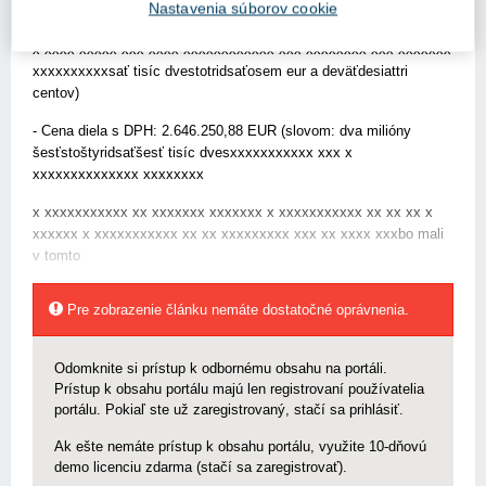
Nastavenia súborov cookie
xxxxxx xxxxxxxxxxx xxx xxxxxxxx xxxx xxxx xxxxxxxxxxx
x xxxx xxxxx xxx xxxx xxxxxxxxxxxx xxx xxxxxxxx xxx xxxxxxx
xxxxxxxxxxsať tisíc dvestotridsaťosem eur a deväťdesiattri
centov)
- Cena diela s DPH: 2.646.250,88 EUR (slovom: dva milióny
šesťstoštyridsaťšesť tisíc dvesxxxxxxxxxxx xxx x
xxxxxxxxxxxxxx xxxxxxxx
x xxxxxxxxxxx xx xxxxxxx xxxxxxx x xxxxxxxxxxx xx xx xx x
xxxxxx x xxxxxxxxxxx xx xx xxxxxxxxx xxx xx xxxx xxxbo mali
v tomto
Pre zobrazenie článku nemáte dostatočné oprávnenia.
Odomknite si prístup k odbornému obsahu na portáli.
Prístup k obsahu portálu majú len registrovaní používatelia
portálu. Pokiaľ ste už zaregistrovaný, stačí sa prihlásiť.
Ak ešte nemáte prístup k obsahu portálu, využite 10-dňovú
demo licenciu zdarma (stačí sa zaregistrovať).