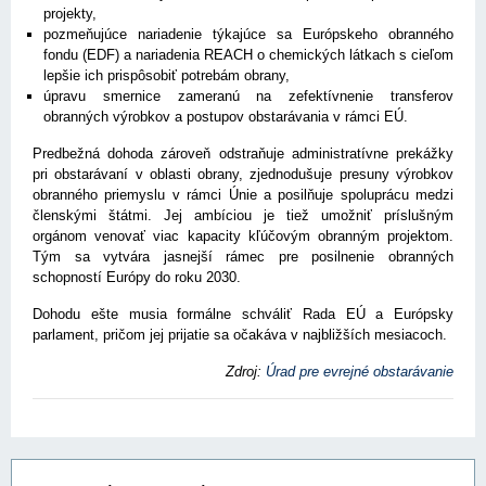
projekty,
pozmeňujúce nariadenie týkajúce sa Európskeho obranného
fondu (EDF) a nariadenia REACH o chemických látkach s cieľom
lepšie ich prispôsobiť potrebám obrany,
úpravu smernice zameranú na zefektívnenie transferov
obranných výrobkov a postupov obstarávania v rámci EÚ.
Predbežná dohoda zároveň odstraňuje administratívne prekážky
pri obstarávaní v oblasti obrany, zjednodušuje presuny výrobkov
obranného priemyslu v rámci Únie a posilňuje spoluprácu medzi
členskými štátmi. Jej ambíciou je tiež umožniť príslušným
orgánom venovať viac kapacity kľúčovým obranným projektom.
Tým sa vytvára jasnejší rámec pre posilnenie obranných
schopností Európy do roku 2030.
Dohodu ešte musia formálne schváliť Rada EÚ a Európsky
parlament, pričom jej prijatie sa očakáva v najbližších mesiacoch.
Zdroj:
Úrad pre evrejné obstarávanie