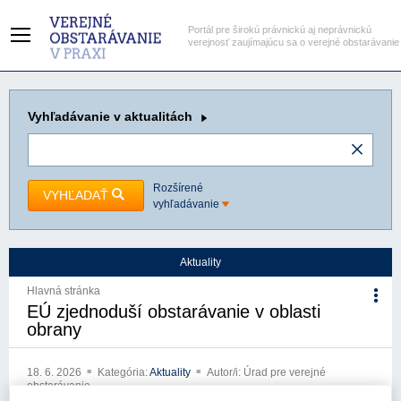
Portál pre širokú právnickú aj neprávnickú
verejnosť zaujímajúcu sa o verejné obstarávanie
Vyhľadávanie
v aktualitách
Rozšírené
VYHĽADAŤ
vyhľadávanie
Aktuality
Hlavná stránka
EÚ zjednoduší obstarávanie v oblasti
obrany
18. 6. 2026
Kategória:
Aktuality
Autor/i: Úrad pre verejné
obstarávanie