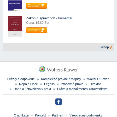
Zobraziť
Zákon o správcoch - komentár
Cena: 15.80 Eur
Zobraziť
E-shop
Otázky a odpovede
Komplexné právne predpisy
Wolters Kluwer
Ropo a Obce
Legalis
Pracovné právo
Direktor
Dane a účtovníctvo v praxi
Právo a manažment v zdravotníctve
O aplikácii
Kontakt
Partneri
Všeobecné podmienky