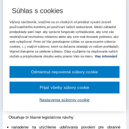
Kľúčové slová
Súhlas s cookies
Verejné obstarávanie
Európska únia
obrana
Vážený návštevník, snažíme sa zo všetkých síl prinášať vysokú úroveň
Register kľúčových slov
používateľského komfortu pri používaní našich webstránok. Medzi základné
predpoklady patrí napr. aby správne fungovalo vyhľadávanie, aby sme vás
neobťažovali nevhodnou reklamou alebo aby sme mali dostatok podnetov, ako
Vyjednávači Európskeho parlamentu a predsedníctvo Rady EÚ
web vylepšovať. Preto od Vás potrebujeme súhlas so spracovaním súborov
cookies, t. j. malých súborov, ktoré sa dočasne ukladajú vo vašom prehliadači.
dosiahli tento mesiac dohodu zameranú na zjednodušenie
Vopred ďakujeme za udelenie súhlasu. Dáta využijeme na zlepšovanie našich
postupov obstarávania v oblasti bezpečnosti a obrany. Jej
služieb a prispôsobenie obsahu webu priamo Vám na mieru.
Viac informácií
cieľom je zároveň podporiť investície do obrany a posilniť
európsky obranný priemysel.
Odmietnut nepovinné súbory cookie
Dohoda vychádza z minuloročného návrhu Európskej komisie
známeho ako
Omnibus V – balík opatrení pre obrannú
pripravenosť
, ktorý nadväzuje na
Bielu knihu o európskej
Prijať všetky súbory cookie
obrannej pripravenosti do roku 2030
. Balík sa sústreďuje na
posilnenie obranyschopnosti EÚ, podporu investícií do obrany a
Nastavenia súborov cookie
umožnenie členským štátom aj priemyslu pružne reagovať na
rastúce bezpečnostné hrozby.
Obsahuje tri hlavné legislatívne návrhy:
nariadenie na urýchlenie udeľovania povolení pre obranné