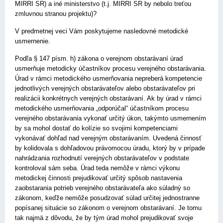
MIRRI SR) a iné ministerstvo (t.j. MIRRI SR by nebolo treťou
zmluvnou stranou projektu)?
V predmetnej veci Vám poskytujeme nasledovné metodické
usmernenie.
Podľa § 147 písm. h) zákona o verejnom obstarávaní úrad
usmerňuje metodicky účastníkov procesu verejného obstarávania.
Úrad v rámci metodického usmerňovania nepreberá kompetencie
jednotlivých verejných obstarávateľov alebo obstarávateľov pri
realizácii konkrétnych verejných obstarávaní. Ak by úrad v rámci
metodického usmerňovania „odporúčal“ účastníkom procesu
verejného obstarávania vykonať určitý úkon, takýmto usmernením
by sa mohol dostať do kolízie so svojimi kompetenciami
vykonávať dohľad nad verejným obstarávaním. Uvedená činnosť
by kolidovala s dohľadovou právomocou úradu, ktorý by v prípade
nahrádzania rozhodnutí verejných obstarávateľov v podstate
kontroloval sám seba. Úrad teda nemôže v rámci výkonu
metodickej činnosti prejudikovať určitý spôsob nastavenia
zaobstarania potrieb verejného obstarávateľa ako súladný so
zákonom, keďže nemôže posudzovať súlad určitej jednostranne
popísanej situácie so zákonom o verejnom obstarávaní. Je tomu
tak najmä z dôvodu, že by tým úrad mohol prejudikovať svoje