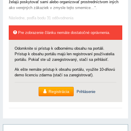
želajú poskytovať sami alebo organizovať prostredníctvom iných
ako verejných zákaziek v zmysle tejto smernice…“.
Následne, podľa bodu 31 odôvodnenia
Pre zobrazenie článku nemáte dostatočné oprávnenia.
Odomknite si prístup k odbornému obsahu na portáli.
Prístup k obsahu portálu majú len registrovaní používatelia
portálu. Pokiaľ ste už zaregistrovaný, stačí sa prihlásiť.
Ak ešte nemáte prístup k obsahu portálu, využite 10-dňovú
demo licenciu zdarma (stačí sa zaregistrovať).
Registrácia
Prihlásenie