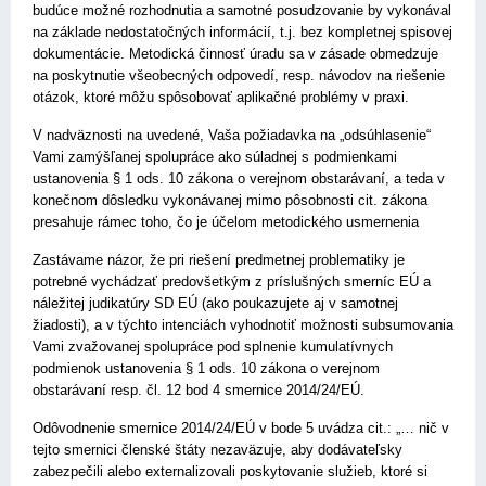
budúce možné rozhodnutia a samotné posudzovanie by vykonával
na základe nedostatočných informácií, t.j. bez kompletnej spisovej
dokumentácie. Metodická činnosť úradu sa v zásade obmedzuje
na poskytnutie všeobecných odpovedí, resp. návodov na riešenie
otázok, ktoré môžu spôsobovať aplikačné problémy v praxi.
V nadväznosti na uvedené, Vaša požiadavka na „odsúhlasenie“
Vami zamýšľanej spolupráce ako súladnej s podmienkami
ustanovenia § 1 ods. 10 zákona o verejnom obstarávaní, a teda v
konečnom dôsledku vykonávanej mimo pôsobnosti cit. zákona
presahuje rámec toho, čo je účelom metodického usmernenia
Zastávame názor, že pri riešení predmetnej problematiky je
potrebné vychádzať predovšetkým z príslušných smerníc EÚ a
náležitej judikatúry SD EÚ (ako poukazujete aj v samotnej
žiadosti), a v týchto intenciách vyhodnotiť možnosti subsumovania
Vami zvažovanej spolupráce pod splnenie kumulatívnych
podmienok ustanovenia § 1 ods. 10 zákona o verejnom
obstarávaní resp. čl. 12 bod 4 smernice 2014/24/EÚ.
Odôvodnenie smernice 2014/24/EÚ v bode 5 uvádza cit.: „… nič v
tejto smernici členské štáty nezaväzuje, aby dodávateľsky
zabezpečili alebo externalizovali poskytovanie služieb, ktoré si