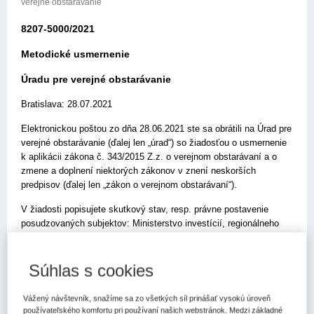
verejné obstarávanie
8207-5000/2021
Metodické usmernenie
Úradu pre verejné obstarávanie
Bratislava: 28.07.2021
Elektronickou poštou zo dňa 28.06.2021 ste sa obrátili na Úrad pre
verejné obstarávanie (ďalej len „úrad“) so žiadosťou o usmernenie
k aplikácii zákona č. 343/2015 Z.z. o verejnom obstarávaní a o
zmene a doplnení niektorých zákonov v znení neskorších
predpisov (ďalej len „zákon o verejnom obstarávaní“).
V žiadosti popisujete skutkový stav, resp. právne postavenie
posudzovaných subjektov: Ministerstvo investícií, regionálneho
rozvoja a informatizácie Slovenskej republiky (ďalej len „MIRRI
SR“) a in house obchodná spoločnosť Slovensko IT, a.s., v ktorej
má MIRRI 100%-nú majetkovú účasť a nad ktorou vykonáva
Súhlas s cookies
kontrolu obdobnú kontrole ako nad vlastnou organizačnou zložkou.
Uvádzate, že spoluprácu so Slovensko IT, a.s. majú záujem
Vážený návštevník, snažíme sa zo všetkých síl prinášať vysokú úroveň
využívať pri príprave a realizácii spoločných projektov v oblasti IT
používateľského komfortu pri používaní našich webstránok. Medzi základné