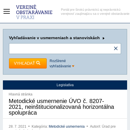
Portál pre širokú právnickú aj neprávnickú
verejnosť zaujímajúcu sa o verejné obstarávanie
Vyhľadávanie
v usmerneniach a stanoviskách
Rozšírené
VYHĽADAŤ
vyhľadávanie
Legislatíva
Hlavná stránka
Metodické usmernenie ÚVO č. 8207-
2021, neinštitucionalizovaná horizontálna
spolupráca
28. 7. 2021
Kategória:
Metodické usmernenia
Autor/i: Úrad pre