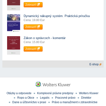
Zobraziť
Dynamický nákupný systém. Praktická príručka
Cena: 19.80 Eur
Zobraziť
Zákon o správcoch - komentár
Cena: 15.80 Eur
Zobraziť
E-shop
Otázky a odpovede
Komplexné právne predpisy
Wolters Kluwer
Ropo a Obce
Legalis
Pracovné právo
Direktor
Dane a účtovníctvo v praxi
Právo a manažment v zdravotníctve