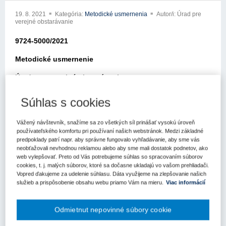
19. 8. 2021
Kategória:
Metodické usmernenia
Autor/i: Úrad pre
verejné obstarávanie
9724-5000/2021
Metodické usmernenie
Úradu pre verejné obstarávanie
Bratislava: 19.8.2021
Súhlas s cookies
Elektronickou poštou z 22.7.2021 ste sa na nás obrátili so
žiadosťou o metodické usmernenie k zákonu č. 343/2015 Z.z. o
Vážený návštevník, snažíme sa zo všetkých síl prinášať vysokú úroveň
používateľského komfortu pri používaní našich webstránok. Medzi základné
verejnom obstarávaní a o zmene a doplnení niektorých zákonov v
predpoklady patrí napr. aby správne fungovalo vyhľadávanie, aby sme vás
znení neskorších predpisov (ďalej len „zákon o verejnom
neobťažovali nevhodnou reklamou alebo aby sme mali dostatok podnetov, ako
obstarávaní“).
web vylepšovať. Preto od Vás potrebujeme súhlas so spracovaním súborov
cookies, t. j. malých súborov, ktoré sa dočasne ukladajú vo vašom prehliadači.
Vo svojej žiadosti uvádzate, cit.: „ako postupovať v nasledovnom
Vopred ďakujeme za udelenie súhlasu. Dáta využijeme na zlepšovanie našich
prípade. V rámci EVO bola predložená ponuka uchádzača, ktorý
služieb a prispôsobenie obsahu webu priamo Vám na mieru.
Viac informácií
nepredložil žiadny doklad preukazujúci splnenie podmienok účasti
a nepredložil ani čestné vyhlásenie podľa § 114 ZVO ani JED
Odmietnut nepovinné súbory cookie
podľa § 39 ZVO. Po určitom čase podal Žiadosť o nápravu s
odôvodnením, že buď bola chyba na strane EVO, alebo jeho, ale