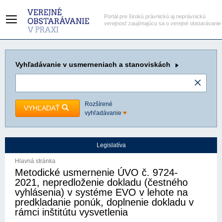
Portál pre širokú právnickú aj neprávnickú
verejnosť zaujímajúcu sa o verejné obstarávanie
Vyhľadávanie
v usmerneniach a stanoviskách
Rozšírené
VYHĽADAŤ
vyhľadávanie
Legislatíva
Hlavná stránka
Metodické usmernenie ÚVO č. 9724-
2021, nepredloženie dokladu (čestného
vyhlásenia) v systéme EVO v lehote na
predkladanie ponúk, doplnenie dokladu v
rámci inštitútu vysvetlenia