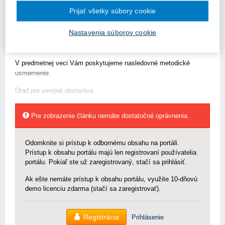
nemohol priložiť čestné vyhlásenie a žiada o zaregistrovanie
Prijať všetky súbory cookie
čestného vyhlásenia podľa § 114 ZVO do jeho ponuky. Je možné,
aby verejný obstarávateľ vyhovel predmetnej Žiadosti o nápravu a
Nastavenia súborov cookie
uznal doplnenie dokladu, ktorý nebol v rámci ponuky v lehote na
predkladanie ponúk?“.
V predmetnej veci Vám poskytujeme nasledovné metodické
usmernenie.
Úrad pre verejné obstaráva
Pre zobrazenie článku nemáte dostatočné oprávnenia.
Odomknite si prístup k odbornému obsahu na portáli.
Prístup k obsahu portálu majú len registrovaní používatelia
portálu. Pokiaľ ste už zaregistrovaný, stačí sa prihlásiť.
Ak ešte nemáte prístup k obsahu portálu, využite 10-dňovú
demo licenciu zdarma (stačí sa zaregistrovať).
Registrácia
Prihlásenie