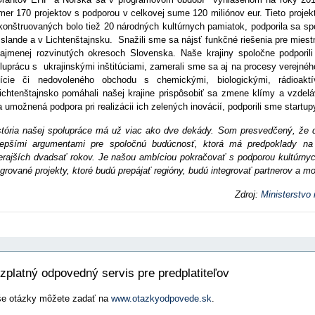
mer 170 projektov s podporou v celkovej sume 120 miliónov eur. Tieto proje
konštruovaných bolo tiež 20 národných kultúrnych pamiatok, podporila sa s
Islande a v Lichtenštajnsku. Snažili sme sa nájsť funkčné riešenia pre mies
ajmenej rozvinutých okresoch Slovenska. Naše krajiny spoločne podporili ú
luprácu s ukrajinskými inštitúciami, zamerali sme sa aj na procesy verejného
tície či nedovoleného obchodu s chemickými, biologickými, rádioakt
ichtenštajnsko pomáhali našej krajine prispôsobiť sa zmene klímy a vzdelá
a umožnená podpora pri realizácii ich zelených inovácií, podporili sme startup
stória našej spolupráce má už viac ako dve dekády. Som presvedčený, že 
lepšími argumentami pre spoločnú budúcnosť, ktorá má predpoklady na 
erajších dvadsať rokov. Je našou ambíciou pokračovať s podporou kultúrnyc
egrované projekty, ktoré budú prepájať regióny, budú integrovať partnerov a mo
Zdroj:
Ministerstvo 
zplatný odpovedný servis pre predplatiteľov
e otázky môžete zadať na
www.otazkyodpovede.sk
.