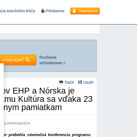
Registrácia
ácia licenčného kľúča
Prihlásenie
Rozšírené
VYHĽADAŤ
vyhľadávanie
Tlačiť
Uložiť
tov EHP a Nórska je
ramu Kultúra sa vďaka 23
túrnym pamiatkam
oja a informatizácie
áštor prebehla záverečná konferencia programu