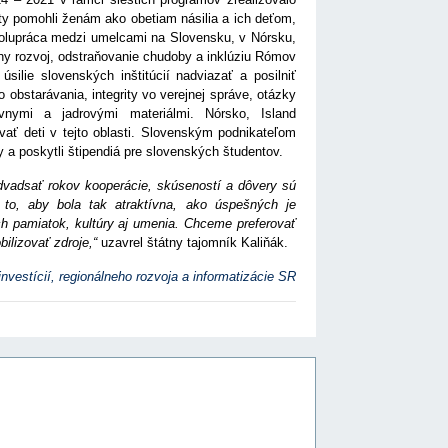
kty pomohli ženám ako obetiam násilia a ich deťom,
polupráca medzi umelcami na Slovensku, v Nórsku,
tny rozvoj, odstraňovanie chudoby a inklúziu Rómov
silie slovenských inštitúcií nadviazať a posilniť
 obstarávania, integrity vo verejnej správe, otázky
ívnymi a jadrovými materiálmi. Nórsko, Island
vať deti v tejto oblasti. Slovenským podnikateľom
y a poskytli štipendiá pre slovenských študentov.
dvadsať rokov kooperácie, skúseností a dôvery sú
to, aby bola tak atraktívna, ako úspešných je
h pamiatok, kultúry aj umenia. Chceme preferovať
bilizovať zdroje,“
uzavrel štátny tajomník Kaliňák.
investícií, regionálneho rozvoja a informatizácie SR