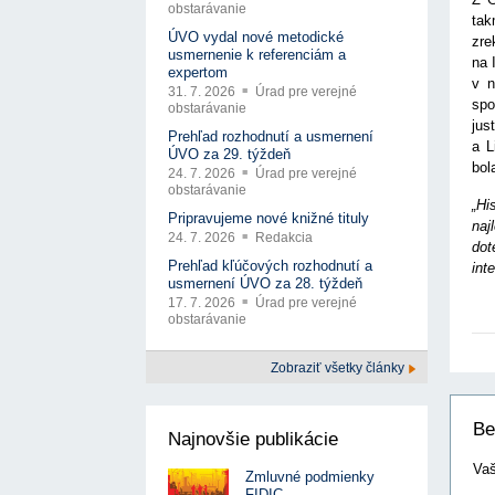
obstarávanie
tak
ÚVO vydal nové metodické
zre
usmernenie k referenciám a
na 
expertom
v n
31. 7. 2026
Úrad pre verejné
spo
obstarávanie
jus
Prehľad rozhodnutí a usmernení
a L
ÚVO za 29. týždeň
bol
24. 7. 2026
Úrad pre verejné
obstarávanie
„Hi
Pripravujeme nové knižné tituly
naj
24. 7. 2026
Redakcia
dot
Prehľad kľúčových rozhodnutí a
int
usmernení ÚVO za 28. týždeň
17. 7. 2026
Úrad pre verejné
obstarávanie
Zobraziť všetky články
Be
Najnovšie publikácie
Vaš
Zmluvné podmienky
FIDIC