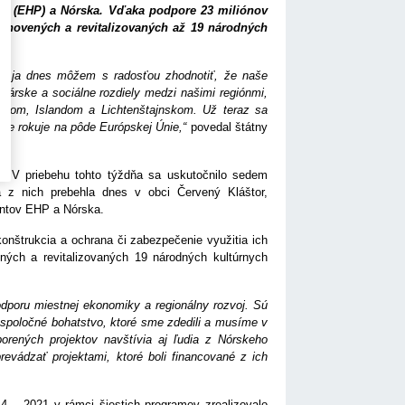
u (EHP) a Nórska. Vďaka podpore 23 miliónov
bnovených a revitalizovaných až 19 národných
 a ja dnes môžem s radosťou zhodnotiť, že naše
dárske a sociálne rozdiely medzi našimi regiónmi,
rskom, Islandom a Lichtenštajnskom. Už teraz sa
ne rokuje na pôde Európskej Únie,“
povedal štátny
 V priebehu tohto týždňa sa uskutočnilo sedem
 z nich prebehla dnes v obci Červený Kláštor,
rantov EHP a Nórska.
onštrukcia a ochrana či zabezpečenie využitia ich
ených a revitalizovaných 19 národných kultúrnych
dporu miestnej ekonomiky a regionálny rozvoj. Sú
o spoločné bohatstvo, ktoré sme zdedili a musíme v
rených projektov navštívia aj ľudia z Nórskeho
evádzať projektami, ktoré boli financované z ich
– 2021 v rámci šiestich programov zrealizovalo