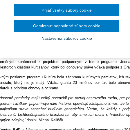
ra pre vybavenie knižníc a
túra v rámci mechanizmu Grantov Európskeho hospodárskeho priestor
December 2024
 z tohto programu bolo v rámci programového obdobia 2014 – 2021 o
Prijať všetky súbory cookie
November 2024
túrnych pamiatok s prioritou obnovy a ochrany.
kladanie žiadostí o dotácie
Október 2024
September 2024
etie programové obdobie Grantov EHP a Nórska sa blíži k svojmu koncu
August 2024
Odmietnut nepovinné súbory cookie
a
lužieb pre zhotovenie analýzy
ladné ciele programu sme úspešne naplnili. Podarilo sa nám znižovať hospo
Júl 2024
Jún 2024
ilnili sme tiež výnimočnú bilaterálnu spoluprácu medzi Slovenskom a Nó
Nastavenia súborov cookie
Máj 2024
ím na ďalšie obdobie týchto finančných mechanizmov, o ktorom sa momentál
Apríl 2024
g Programe dunajského
omník MIRRI SR Michal Kaliňák.
.
Marec 2024
Február 2024
ným z programov mechanizmu Grantov EHP a Nórska je program Kultúra.
Január 2024
erečných konferencií k projektom podporeným v tomto programe. Jedna
2023
riestoroch kláštora kurtizánov, ktorý bol obnovený práve vďaka podpore z G
December 2023
November 2023
vným poslaním programu Kultúra bola záchrana kultúrnych pamiatok, ich rek
Október 2023
enciálu, ktorý nie je malý. Vďaka grantu 23 miliónov eur tak bolo obnov
September 2023
iatok s prioritou obnovy a ochrany.
dporené pamiatky majú veľký potenciál pre rozvoj cestovného ruchu, pre po
netom zážitkov, pripomínajú nám históriu, upevňujú lokálpatriotizmus. Je t
najlepšom stave zanechať budúcim generáciám. Verím, že každý z podpo
ľovstva či Lichtenštajnského kniežactva, aby sme ich mohli s hrdosťou spr
ejných zdrojov,“
doplnil Michal Kaliňák.
rantov EHP a Nórska sa v programovom období vyhlásenom na roky 2014 