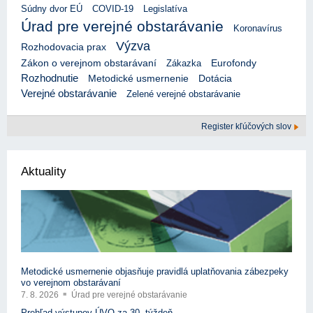
Súdny dvor EÚ
COVID-19
Legislatíva
Úrad pre verejné obstarávanie
Koronavírus
Výzva
Rozhodovacia prax
Eurofondy
Zákon o verejnom obstarávaní
Zákazka
Rozhodnutie
Metodické usmernenie
Dotácia
Verejné obstarávanie
Zelené verejné obstarávanie
Register kľúčových slov
Aktuality
Metodické usmernenie objasňuje pravidlá uplatňovania zábezpeky
vo verejnom obstarávaní
7. 8. 2026
Úrad pre verejné obstarávanie
Prehľad výstupov ÚVO za 30. týždeň