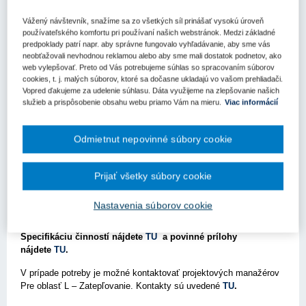
Kľúčové slová
Vážený návštevník, snažíme sa zo všetkých síl prinášať vysokú úroveň
používateľského komfortu pri používaní našich webstránok. Medzi základné
Výzva
predpoklady patrí napr. aby správne fungovalo vyhľadávanie, aby sme vás
neobťažovali nevhodnou reklamou alebo aby sme mali dostatok podnetov, ako
Register kľúčových slov
web vylepšovať. Preto od Vás potrebujeme súhlas so spracovaním súborov
cookies, t. j. malých súborov, ktoré sa dočasne ukladajú vo vašom prehliadači.
Vopred ďakujeme za udelenie súhlasu. Dáta využijeme na zlepšovanie našich
Bratislava – 6. mája 2022 –
Environmentálny fond
v súlade s
služieb a prispôsobenie obsahu webu priamo Vám na mieru.
Viac informácií
ustanovením § 4 ods. 3 zákona č. 587/2004 Z. z. o
Environmentálnom fonde a o zmene a doplnení niektorých
zákonov v znení neskorších predpisov zverejnil Špecifikáciu
Odmietnut nepovinné súbory cookie
činností podpory na rok 2022, Oblasť: Zvyšovanie energetickej
účinnosti existujúcich verejných budov (L).
Prijať všetky súbory cookie
Termín na podanie žiadostí je do 6. júla 2022 vrátane. Maximálna
výška dotácie je 400 000 €, spolufinancovanie žiadateľa min. 5%
Nastavenia súborov cookie
(oprávnených nákladov projektu).
Špecifikáciu činností nájdete
TU
a povinné prílohy
nájdete
TU
.
V prípade potreby je možné kontaktovať projektových manažérov
Pre oblasť L – Zatepľovanie. Kontakty sú uvedené
TU
.