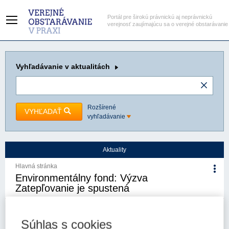
Portál pre širokú právnickú aj neprávnickú
verejnosť zaujímajúcu sa o verejné obstarávanie
Vyhľadávanie
v aktualitách
Rozšírené
VYHĽADAŤ
vyhľadávanie
Aktuality
Hlavná stránka
Environmentálny fond: Výzva
Zatepľovanie je spustená
6. 5. 2022
Kategória:
Aktuality
Autor/i: Združenie miest a obcí
Slovenska
Súhlas s cookies