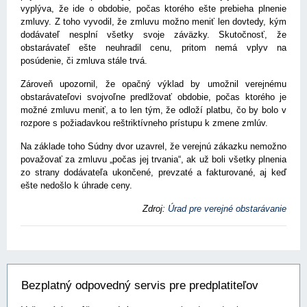
vyplýva, že ide o obdobie, počas ktorého ešte prebieha plnenie
zmluvy. Z toho vyvodil, že zmluvu možno meniť len dovtedy, kým
dodávateľ nesplní všetky svoje záväzky. Skutočnosť, že
obstarávateľ ešte neuhradil cenu, pritom nemá vplyv na
posúdenie, či zmluva stále trvá.
Zároveň upozornil, že opačný výklad by umožnil verejnému
obstarávateľovi svojvoľne predlžovať obdobie, počas ktorého je
možné zmluvu meniť, a to len tým, že odloží platbu, čo by bolo v
rozpore s požiadavkou reštriktívneho prístupu k zmene zmlúv.
Na základe toho Súdny dvor uzavrel, že verejnú zákazku nemožno
považovať za zmluvu „počas jej trvania“, ak už boli všetky plnenia
zo strany dodávateľa ukončené, prevzaté a fakturované, aj keď
ešte nedošlo k úhrade ceny.
Zdroj:
Úrad pre verejné obstarávanie
Bezplatný odpovedný servis pre predplatiteľov