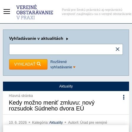
Portál pre širokú právnickú aj neprávnickú
verejnosť zaujímajúcu sa o verejné obstarávanie
Vyhľadávanie
v aktualitách
Rozšírené
VYHĽADAŤ
vyhľadávanie
Aktuality
Hlavná stránka
Kedy možno meniť zmluvu: nový
rozsudok Súdneho dvora EÚ
10. 6. 2026
Kategória:
Aktuality
Autor/i: Úrad pre verejné
obstarávanie