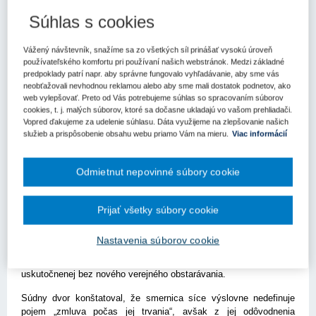
Súhlas s cookies
Kľúčové slová
Rozhodnutie
Súdny dvor EÚ
Zmena zmluvy
Vážený návštevník, snažíme sa zo všetkých síl prinášať vysokú úroveň
používateľského komfortu pri používaní našich webstránok. Medzi základné
Register kľúčových slov
predpoklady patrí napr. aby správne fungovalo vyhľadávanie, aby sme vás
neobťažovali nevhodnou reklamou alebo aby sme mali dostatok podnetov, ako
web vylepšovať. Preto od Vás potrebujeme súhlas so spracovaním súborov
Súdny dvor EÚ sa vo svojom rozsudku z 4. júna 2026 vo veci
cookies, t. j. malých súborov, ktoré sa dočasne ukladajú vo vašom prehliadači.
C-820/24 (Strominator) zaoberal výkladom pojmu „trvanie
Vopred ďakujeme za udelenie súhlasu. Dáta využijeme na zlepšovanie našich
zmluvy“ vo vzťahu k možnosti jej zmeny podľa článku 72
služieb a prispôsobenie obsahu webu priamo Vám na mieru.
Viac informácií
smernice 2014/24/EÚ (§ 18 zákona o verejnom obstarávaní).
Kľúčovou otázkou bolo, či možno hovoriť o zmene zmluvy „počas
Odmietnut nepovinné súbory cookie
jej trvania“ aj v situácii, keď dodávateľ už úplne splnil všetky svoje
povinnosti, verejný obstarávateľ plnenie prevzal, bola vystavená
Prijať všetky súbory cookie
konečná faktúra, no úhrada ceny zatiaľ nebola realizovaná.
Podnet na prejudiciálne konanie podal rakúsky súd v rámci sporu
Nastavenia súborov cookie
iniciovaného spoločnosťou Strominator Elektro GmbH, ktorá
namietala nezákonnosť zmeny zmluvy na elektroinštalačné práce
uskutočnenej bez nového verejného obstarávania.
Súdny dvor konštatoval, že smernica síce výslovne nedefinuje
pojem „zmluva počas jej trvania“, avšak z jej odôvodnenia