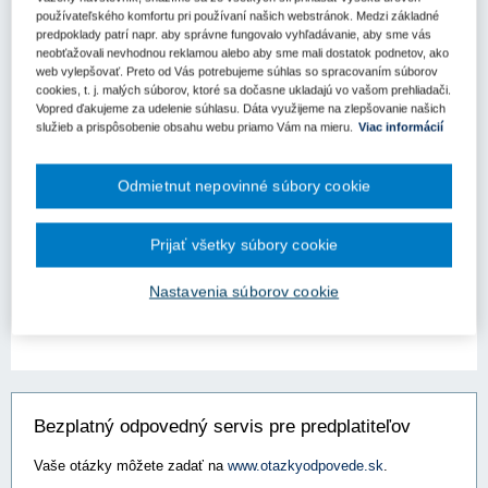
obstarávanie
používateľského komfortu pri používaní našich webstránok. Medzi základné
predpoklady patrí napr. aby správne fungovalo vyhľadávanie, aby sme vás
V poslednej dobe sa v procese verejného obstarávania
neobťažovali nevhodnou reklamou alebo aby sme mali dostatok podnetov, ako
objavujú prípady, kde skupina dodávateľov zahŕňa subjekt so
web vylepšovať. Preto od Vás potrebujeme súhlas so spracovaním súborov
statusom registrovaného sociálneho podniku, pričom si
cookies, t. j. malých súborov, ktoré sa dočasne ukladajú vo vašom prehliadači.
uplatňuje zníženú 5 % sadzbu DPH na celé plnenie zákazky.
Vopred ďakujeme za udelenie súhlasu. Dáta využijeme na zlepšovanie našich
služieb a prispôsobenie obsahu webu priamo Vám na mieru.
Viac informácií
Avšak podľa odboru nepriamych daní zákona o DPH, takéto
združenie bez právnej subjektivity, ktoré pozostáva aj z členov
bez statusu registrovaného sociálneho podniku, nemôže túto
Odmietnut nepovinné súbory cookie
zníženú sadzbu aplikovať. Registrovaný sociálny podnik tak
vstupom do skupiny dodávateľov stráca daňovú výhodu, pretože
Prijať všetky súbory cookie
plnenie neplní podmienky stanovené zákonom, aj keď sa
zameriava na sociálnu ekonomiku.
Nastavenia súborov cookie
Zdroj:
Úrad pre verejné obstarávanie
Bezplatný odpovedný servis pre predplatiteľov
Vaše otázky môžete zadať na
www.otazkyodpovede.sk
.