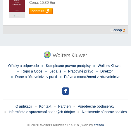
Cena: 15.80 Eur
Zobraziť
E-shop
Otázky a odpovede
Komplexné právne predpisy
Wolters Kluwer
Ropo a Obce
Legalis
Pracovné právo
Direktor
Dane a účtovníctvo v praxi
Právo a manažment v zdravotníctve
O aplikácii
Kontakt
Partneri
Všeobecné podmienky
Ïnformácie o spracovaní osobných údajov
Nastavenie súborov cookies
© 2026 Wolters Kluwer SR s. r. o., web by
cream