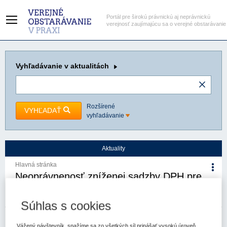
Portál pre širokú právnickú aj neprávnickú
verejnosť zaujímajúcu sa o verejné obstarávanie
Vyhľadávanie
v aktualitách
Rozšírené
VYHĽADAŤ
vyhľadávanie
Aktuality
Hlavná stránka
Neoprávnenosť zníženej sadzby DPH pre
registrované sociálne podniky pri
zapojení do dodávateľskej siete
Súhlas s cookies
9. 9. 2025
Kategória:
Aktuality
Autor/i: Úrad pre verejné
Vážený návštevník, snažíme sa zo všetkých síl prinášať vysokú úroveň