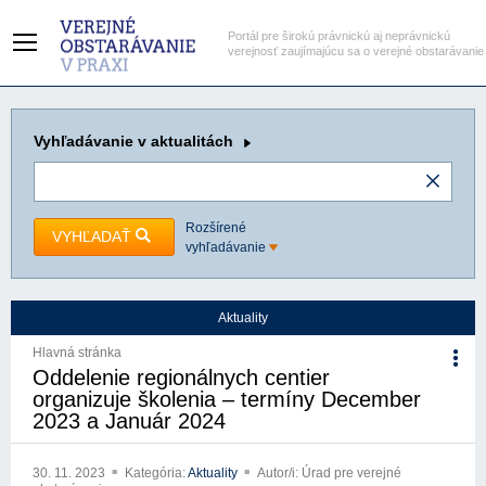
Portál pre širokú právnickú aj neprávnickú
verejnosť zaujímajúcu sa o verejné obstarávanie
Vyhľadávanie
v aktualitách
Rozšírené
VYHĽADAŤ
vyhľadávanie
Aktuality
Hlavná stránka
Oddelenie regionálnych centier
organizuje školenia – termíny December
2023 a Január 2024
30. 11. 2023
Kategória:
Aktuality
Autor/i: Úrad pre verejné