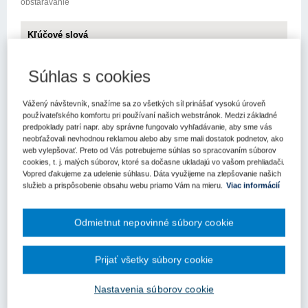
obstarávanie
Kľúčové slová
Úrad pre verejné obstarávanie
Súhlas s cookies
Register kľúčových slov
Vážený návštevník, snažíme sa zo všetkých síl prinášať vysokú úroveň
Oddelenie regionálnych centier prostredníctvom stálych
používateľského komfortu pri používaní našich webstránok. Medzi základné
pracovísk Úradu pre verejné obstarávanie v regiónoch v rámci
predpoklady patrí napr. aby správne fungovalo vyhľadávanie, aby sme vás
neobťažovali nevhodnou reklamou alebo aby sme mali dostatok podnetov, ako
svojej vzdelávacej činnosti pripravujú bezplatné online kurzy
web vylepšovať. Preto od Vás potrebujeme súhlas so spracovaním súborov
na tému "Portál eForms" so zameraním na vypĺňanie rôznych
cookies, t. j. malých súborov, ktoré sa dočasne ukladajú vo vašom prehliadači.
formulárov vo verejnom obstarávaní. Aj týmito aktivitami sa
Vopred ďakujeme za udelenie súhlasu. Dáta využijeme na zlepšovanie našich
stále pracoviská snažia pokračovať v podpore
služieb a prispôsobenie obsahu webu priamo Vám na mieru.
Viac informácií
profesionalizácie vo verejnom obstarávaní v regiónoch,
v ktorých pôsobia.
Odmietnut nepovinné súbory cookie
Termíny jednotlivých kurzov:
Oddelenie regionálnych centier
(registrácia
Prijať všetky súbory cookie
na školenia:
https://urad-pre-verejne-obstaravanie-
106252416.reenio.sk/sk/#/place/oddelenie-regionalnych-centier-
Nastavenia súborov cookie
25987/2023-07-25;viewMode=day
)